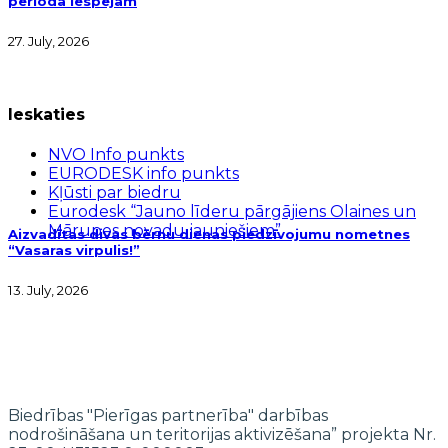
perioda iespējām
27. July, 2026
Ieskaties
NVO Info punkts
EURODESK info punkts
Kļūsti par biedru
Eurodesk “Jauno līderu pārgājiens Olaines un
Mārupes novadu jauniešiem”
Aizvadītas divas bērnu dienas piedzīvojumu nometnes
“Vasaras virpulis!”
13. July, 2026
Biedrības "Pierīgas partnerība" darbības
nodrošināšana un teritorijas aktivizēšana” projekta Nr.