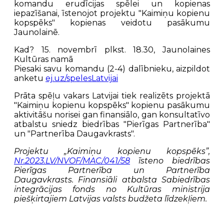
komandu erudīcijas spēlei un kopienas
iepazīšanai, īstenojot projektu "Kaimiņu kopienu
kopspēks" kopienas veidotu pasākumu
Jaunolainē.
Kad? 15. novembrī plkst. 18.30, Jaunolaines
Kultūras namā
Piesaki savu komandu (2-4) dalībnieku, aizpildot
anketu
ej.uz/spelesLatvijai
Prāta spēļu vakars Latvijai tiek realizēts projektā
"Kaimiņu kopienu kopspēks" kopienu pasākumu
aktivitāšu norisei gan finansiālo, gan konsultatīvo
atbalstu sniedz biedrības "Pierīgas Partnerība"
un "Partnerība Daugavkrasts".
Projektu „Kaimiņu kopienu kopspēks”,
Nr.2023.LV/NVOF/MAC/041/58
īsteno biedrības
Pierīgas Partnerība un Partnerība
Daugavkrasts. Finansiāli atbalsta Sabiedrības
integrācijas fonds no Kultūras ministrija
piešķirtajiem Latvijas valsts budžeta līdzekļiem.