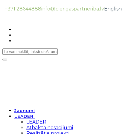
+371 28644888
info@pierigaspartneriba.lv
English
Follow Us:
Toggle
navigation
Jaunumi
LEADER
LEADER
Atbalsta nosacījumi
Realizētie projekti