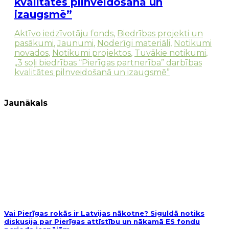
kvalitātes pilnveidošanā un
izaugsmē”
Aktīvo iedzīvotāju fonds
,
Biedrības projekti un
pasākumi
,
Jaunumi
,
Noderīgi materiāli
,
Notikumi
novados
,
Notikumi projektos
,
Tuvākie notikumi
,
„3 soļi biedrības “Pierīgas partnerība” darbības
kvalitātes pilnveidošanā un izaugsmē”
Jaunākais
Vai Pierīgas rokās ir Latvijas nākotne? Siguldā notiks
diskusija par Pierīgas attīstību un nākamā ES fondu