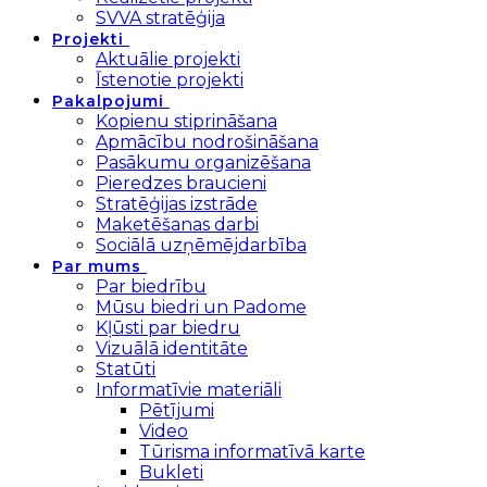
SVVA stratēģija
Projekti
Aktuālie projekti
Īstenotie projekti
Pakalpojumi
Kopienu stiprināšana
Apmācību nodrošināšana
Pasākumu organizēšana
Pieredzes braucieni
Stratēģijas izstrāde
Maketēšanas darbi
Sociālā uzņēmējdarbība
Par mums
Par biedrību
Mūsu biedri un Padome
Kļūsti par biedru
Vizuālā identitāte
Statūti
Informatīvie materiāli
Pētījumi
Video
Tūrisma informatīvā karte
Bukleti