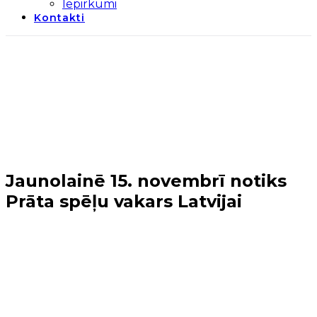
Iepirkumi
Kontakti
Jaunolainē 15. novembrī notiks
Prāta spēļu vakars Latvijai
Sākums
→
Jaunumi
→
Jaunolainē 15. novembrī notiks
Prāta spēļu vakars Latvijai