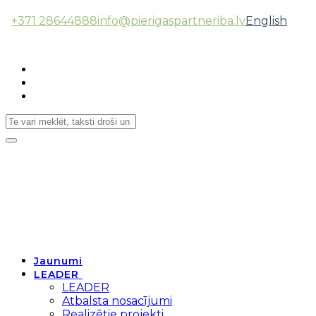
+371 28644888
info@pierigaspartneriba.lv
English
Follow Us:
Toggle
navigation
Jaunumi
LEADER
LEADER
Atbalsta nosacījumi
Realizētie projekti