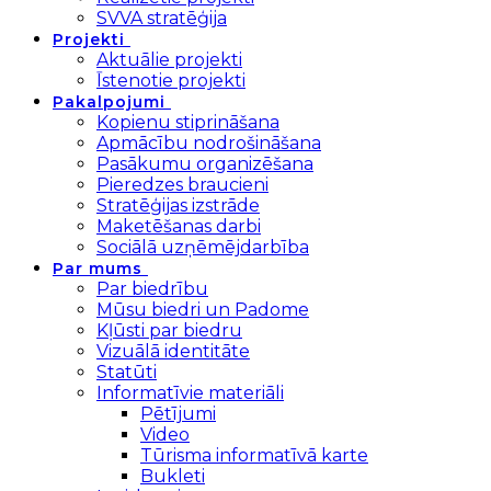
SVVA stratēģija
Projekti
Aktuālie projekti
Īstenotie projekti
Pakalpojumi
Kopienu stiprināšana
Apmācību nodrošināšana
Pasākumu organizēšana
Pieredzes braucieni
Stratēģijas izstrāde
Maketēšanas darbi
Sociālā uzņēmējdarbība
Par mums
Par biedrību
Mūsu biedri un Padome
Kļūsti par biedru
Vizuālā identitāte
Statūti
Informatīvie materiāli
Pētījumi
Video
Tūrisma informatīvā karte
Bukleti