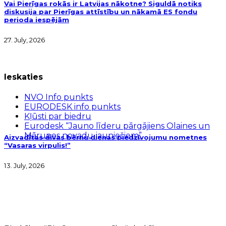
Vai Pierīgas rokās ir Latvijas nākotne? Siguldā notiks
diskusija par Pierīgas attīstību un nākamā ES fondu
perioda iespējām
27. July, 2026
Ieskaties
NVO Info punkts
EURODESK info punkts
Kļūsti par biedru
Eurodesk “Jauno līderu pārgājiens Olaines un
Mārupes novadu jauniešiem”
Aizvadītas divas bērnu dienas piedzīvojumu nometnes
“Vasaras virpulis!”
13. July, 2026