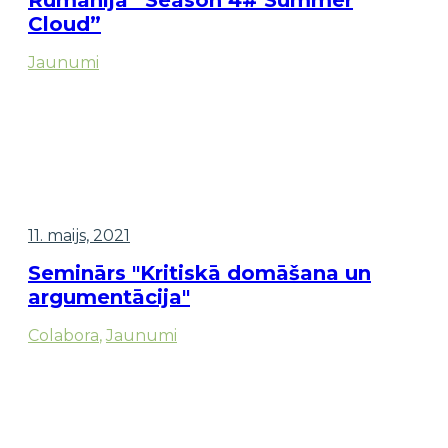
Rumānijā “Season 4# Summer
Cloud”
Jaunumi
11. maijs, 2021
Seminārs "Kritiskā domāšana un
argumentācija"
Colabora
,
Jaunumi