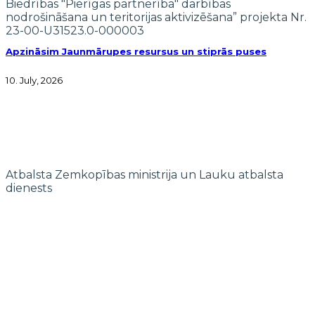
Biedrības "Pierīgas partnerība" darbības
nodrošināšana un teritorijas aktivizēšana” projekta Nr.
23-00-U31523.0-000003
Apzināsim Jaunmārupes resursus un stiprās puses
10. July, 2026
Atbalsta Zemkopības ministrija un Lauku atbalsta
dienests
© 2022 biedrība "Pierīgas partnerība"
Mājaslapas izstrādi finansē Islande, Lihtenšteina un Norvēģija EEZ un
Norvēģijas grantu programmas “Aktīvo iedzīvotāju fonds” ietvaros.