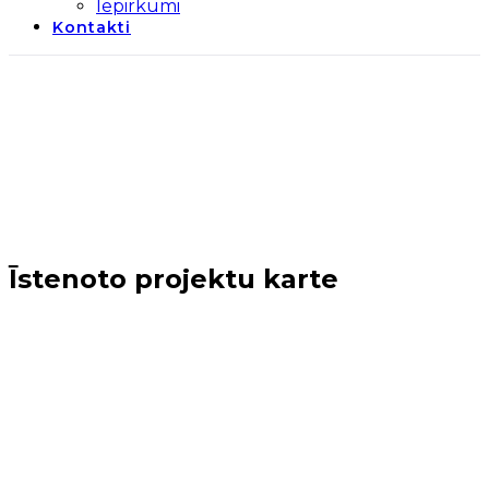
Iepirkumi
Kontakti
Īstenoto projektu karte
Sākums
→
Jaunumi
→
Īstenoto projektu karte