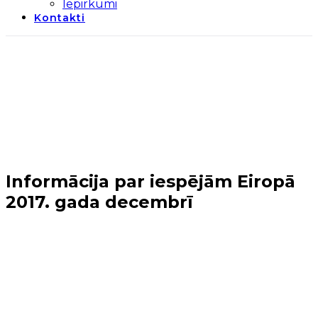
Iepirkumi
Kontakti
Informācija par iespējām Eiropā
2017. gada decembrī
Sākums
→
Jaunieši
→
Informācija par iespējām Eiropā
2017. gada decembrī