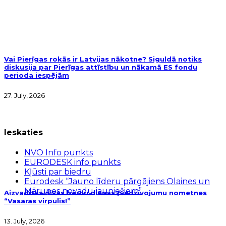
Vai Pierīgas rokās ir Latvijas nākotne? Siguldā notiks
diskusija par Pierīgas attīstību un nākamā ES fondu
perioda iespējām
27. July, 2026
Ieskaties
NVO Info punkts
EURODESK info punkts
Kļūsti par biedru
Eurodesk “Jauno līderu pārgājiens Olaines un
Mārupes novadu jauniešiem”
Aizvadītas divas bērnu dienas piedzīvojumu nometnes
“Vasaras virpulis!”
13. July, 2026