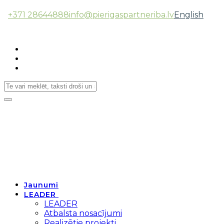
+371 28644888
info@pierigaspartneriba.lv
English
Follow Us:
Toggle
navigation
Jaunumi
LEADER
LEADER
Atbalsta nosacījumi
Realizētie projekti