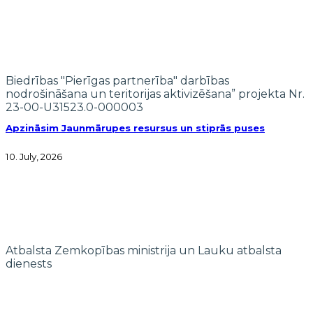
Biedrības "Pierīgas partnerība" darbības
nodrošināšana un teritorijas aktivizēšana” projekta Nr.
23-00-U31523.0-000003
Apzināsim Jaunmārupes resursus un stiprās puses
10. July, 2026
Atbalsta Zemkopības ministrija un Lauku atbalsta
dienests