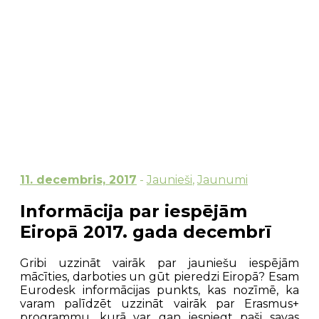
11. decembris, 2017
-
Jaunieši
,
Jaunumi
Informācija par iespējām
Eiropā 2017. gada decembrī
Gribi uzzināt vairāk par jauniešu iespējām
mācīties, darboties un gūt pieredzi Eiropā? Esam
Eurodesk informācijas punkts, kas nozīmē, ka
varam palīdzēt uzzināt vairāk par Erasmus+
programmu, kurā var gan iesniegt paši savas