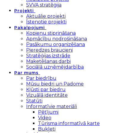
SVVA stratēģija
Projekti
Aktuālie projekti
Īstenotie projekti
Pakalpojumi
Kopienu stiprināšana
Apmācību nodrošināšana
Pasākumu organizēšana
Pieredzes braucieni
Stratēģijas izstrāde
Maketēšanas darbi
Sociālā uzņēmējdarbība
Par mums
Par biedrību
Mūsu biedri un Padome
Kļūsti par biedru
Vizuālā identitāte
Statūti
Informatīvie materiāli
Pētījumi
Video
Tūrisma informatīvā karte
Bukleti