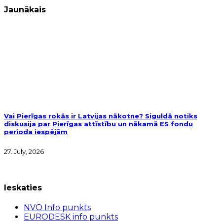
Jaunākais
Vai Pierīgas rokās ir Latvijas nākotne? Siguldā notiks
diskusija par Pierīgas attīstību un nākamā ES fondu
perioda iespējām
27. July, 2026
Ieskaties
NVO Info punkts
EURODESK info punkts