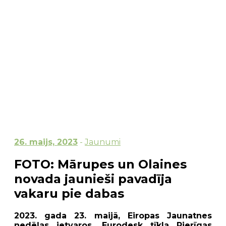
26. maijs, 2023
-
Jaunumi
FOTO: Mārupes un Olaines
novada jaunieši pavadīja
vakaru pie dabas
2023. gada 23. maijā, Eiropas Jaunatnes
nedēļas ietvaros, Eurodesk tīkla Pierīgas