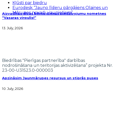
Kļūsti par biedru
Eurodesk “Jauno līderu pārgājiens Olaines un
Mārupes novadu jauniešiem”
Aizvadītas divas bērnu dienas piedzīvojumu nometnes
“Vasaras virpulis!”
13. July, 2026
Biedrības "Pierīgas partnerība" darbības
nodrošināšana un teritorijas aktivizēšana” projekta Nr.
23-00-U31523.0-000003
Apzināsim Jaunmārupes resursus un stiprās puses
10. July, 2026