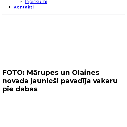
Iepirkumi
Kontakti
FOTO: Mārupes un Olaines
novada jaunieši pavadīja vakaru
pie dabas
Sākums
→
Jaunumi
→
FOTO: Mārupes un Olaines
novada jaunieši pavadīja vakaru pie dabas