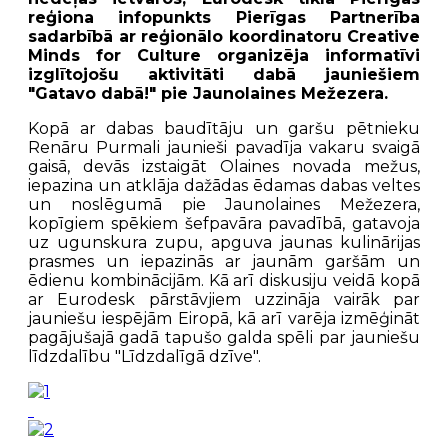
reģiona infopunkts Pierīgas Partnerība
sadarbībā ar reģionālo koordinatoru Creative
Minds for Culture organizēja informatīvi
izglītojošu aktivitāti dabā jauniešiem
"Gatavo dabā!" pie Jaunolaines Mežezera.
Kopā ar dabas baudītāju un garšu pētnieku
Renāru Purmali jaunieši pavadīja vakaru svaigā
gaisā, devās izstaigāt Olaines novada mežus,
iepazina un atklāja dažādas ēdamas dabas veltes
un noslēgumā pie Jaunolaines Mežezera,
kopīgiem spēkiem šefpavāra pavadībā, gatavoja
uz ugunskura zupu, apguva jaunas kulinārijas
prasmes un iepazinās ar jaunām garšām un
ēdienu kombinācijām. Kā arī diskusiju veidā kopā
ar Eurodesk pārstāvjiem uzzināja vairāk par
jauniešu iespējām Eiropā, kā arī varēja izmēģināt
pagājušajā gadā tapušo galda spēli par jauniešu
līdzdalību "Līdzdalīgā dzīve".
1