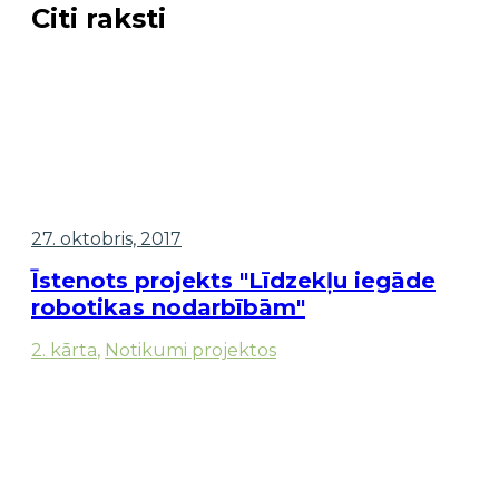
Citi raksti
27. oktobris, 2017
Īstenots projekts "Līdzekļu iegāde
robotikas nodarbībām"
2. kārta
,
Notikumi projektos