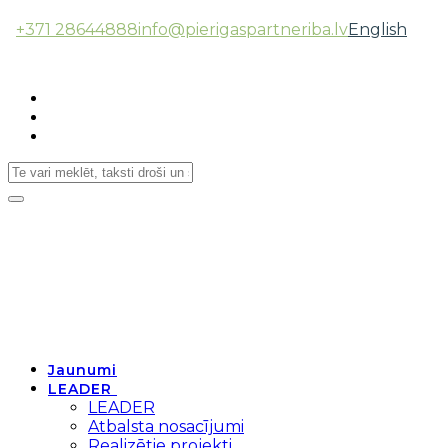
+371 28644888
info@pierigaspartneriba.lv
English
Follow Us:
Toggle
navigation
Jaunumi
LEADER
LEADER
Atbalsta nosacījumi
Realizētie projekti