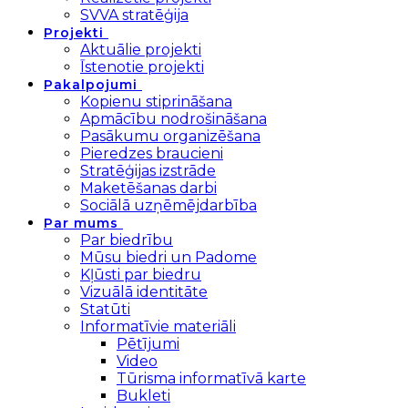
SVVA stratēģija
Projekti
Aktuālie projekti
Īstenotie projekti
Pakalpojumi
Kopienu stiprināšana
Apmācību nodrošināšana
Pasākumu organizēšana
Pieredzes braucieni
Stratēģijas izstrāde
Maketēšanas darbi
Sociālā uzņēmējdarbība
Par mums
Par biedrību
Mūsu biedri un Padome
Kļūsti par biedru
Vizuālā identitāte
Statūti
Informatīvie materiāli
Pētījumi
Video
Tūrisma informatīvā karte
Bukleti