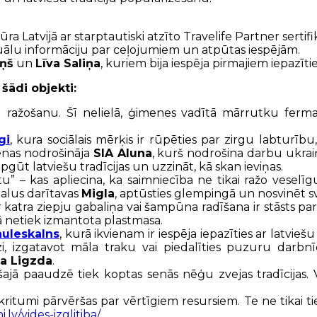
ra Latvijā ar starptautiski atzīto Travelife Partner serti
tuālu informāciju par ceļojumiem un atpūtas iespējām.
iņš
un
Līva Saliņa
, kuriem bija iespēja pirmajiem iepazīti
 šādi objekti:
u ražošanu. Šī nelielā, ģimenes vadītā mārrutku fer
gi
, kura sociālais mērķis ir rūpēties par zirgu labturību
ienas nodrošināja
SIA Aluna
, kurš nodrošina darbu ukrai
apgūt latviešu tradīcijas un uzzināt, kā skan ieviņas.
kātu” – kas apliecina, ka saimniecība ne tikai ražo vesel
 alus darītavas
Migla
, aptūsties glempingā un nosvinēt sv
r katra ziepju gabaliņa vai šampūna radīšana ir stāsts
ā netiek izmantota plastmasa.
auleskalns
, kurā ikvienam ir iespēja iepazīties ar latvi
, izgatavot māla traku vai piedalīties puzuru darbnī
ja Ligzda
.
ā paaudzē tiek koptas senās nēģu zvejas tradīcijas. Vies
kritumi pārvēršas par vērtīgiem resursiem. Te ne tikai ti
.lv/vides-izglitiba/