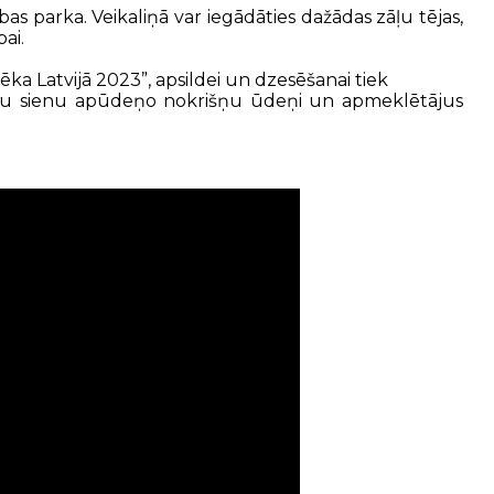
bas parka. Veikaliņā var iegādāties dažādas zāļu tējas,
ai.
ēka Latvijā 2023”, apsildei un dzesēšanai tiek
o augu sienu apūdeņo nokrišņu ūdeņi un apmeklētājus