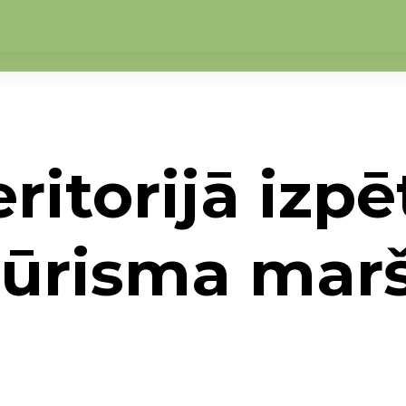
ritorijā izpē
 tūrisma marš
īts Ilgtspējīga tūrisma maršruts!