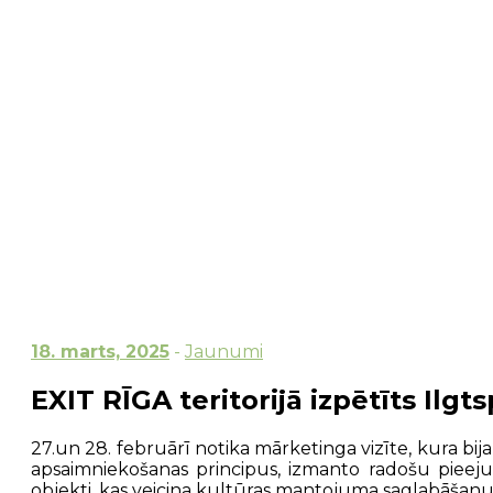
18. marts, 2025
-
Jaunumi
EXIT RĪGA teritorijā izpētīts Ilg
27.un 28. februārī notika mārketinga vizīte, kura bija
apsaimniekošanas principus, izmanto radošu pieeju
objekti, kas veicina kultūras mantojuma saglabāšanu