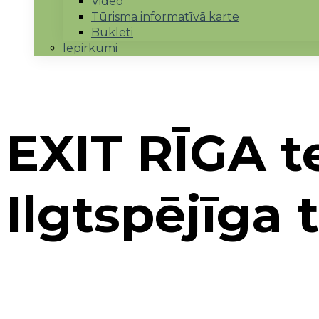
Video
Tūrisma informatīvā karte
Bukleti
Iepirkumi
EXIT RĪGA te
Ilgtspējīga
Sākums
→
Jaunumi
→
EXIT RĪGA teritorijā izpēt