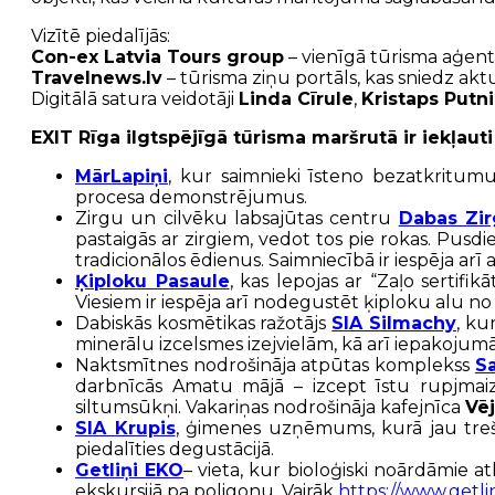
Vizītē piedalījās:
Con-ex Latvia Tours group
– vienīgā tūrisma aģentū
Travelnews.lv
– tūrisma ziņu portāls, kas sniedz ak
Digitālā satura veidotāji
Linda Cīrule
,
Kristaps Putn
EXIT Rīga ilgtspējīgā tūrisma maršrutā ir iekļauti
MārLapiņi
, kur saimnieki īsteno bezatkritum
procesa demonstrējumus.
Zirgu un cilvēku labsajūtas centru
Dabas Zir
pastaigās ar zirgiem, vedot tos pie rokas. Pusd
tradicionālos ēdienus. Saimniecībā ir iespēja arī 
Ķiploku Pasaule
, kas lepojas ar “Zaļo sertifi
Viesiem ir iespēja arī nodegustēt ķiploku alu no
Dabiskās kosmētikas ražotājs
SIA Silmachy
, ku
minerālu izcelsmes izejvielām, kā arī iepakojum
Naktsmītnes nodrošināja atpūtas komplekss
S
darbnīcās Amatu mājā – izcept īstu rupjmaizi
siltumsūkņi. Vakariņas nodrošināja kafejnīca
Vē
SIA Krupis
, ģimenes uzņēmums, kurā jau trešaj
piedalīties degustācijā.
Getliņi EKO
– vieta, kur bioloģiski noārdāmie at
ekskursijā pa poligonu. Vairāk
https://www.getlini