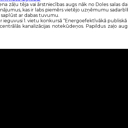
viena zāļu tēja vai ārstniecības augs nāk no Doles salas da
nājumus, kas ir labs piemērs vietējo uzņēmumu sadarbīb
ta saplūst ar dabas tuvumu.
 ir ieguvusi 1. vietu konkursā “Energoefektīvākā publiskā 
tas centrālās kanalizācijas notekūdeņos. Papildus zaļ