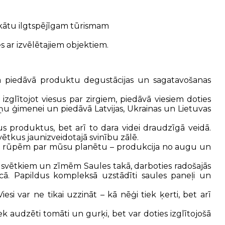
fikātu ilgtspējīgam tūrismam
es ar izvēlētajiem objektiem.
ma piedāvā produktu degustācijas un sagatavošanas
, izglītojot viesus par zirgiem, piedāvā viesiem doties
ņu ģimenei un piedāvā Latvijas, Ukrainas un Lietuvas
īgus produktus, bet arī to dara videi draudzīgā veidā.
ētkus jaunizveidotajā svinību zālē.
 par rūpēm par mūsu planētu – produkcija no augu un
ešu svētkiem un zīmēm Saules takā, darboties radošajās
cā. Papildus kompleksā uzstādīti saules paneļi un
i var ne tikai uzzināt – kā nēģi tiek ķerti, bet arī
ek audzēti tomāti un gurķi, bet var doties izglītojošā