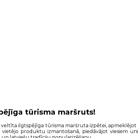
tspējīga tūrisma maršruts!
 veltīta ilgtspējīga tūrisma maršruta izpētei, apmeklējot
 vietējo produktu izmantošanā, piedāvājot viesiem unik
 un latviešu tradīciju popularizēšanu.