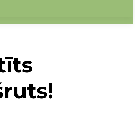
tīts
ruts!