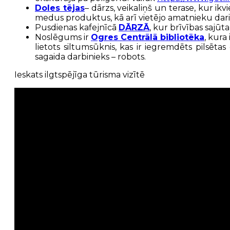
Doles tējas
– dārzs, veikaliņš un terase, kur ik
medus produktus, kā arī vietējo amatnieku dari
Pusdienas kafejnīcā
DĀRZĀ
, kur brīvības sajū
Noslēgums ir
Ogres Centrālā bibliotēka
, kura
lietots siltumsūknis, kas ir iegremdēts pilsē
sagaida darbinieks – robots.
Ieskats ilgtspējīga tūrisma vizītē