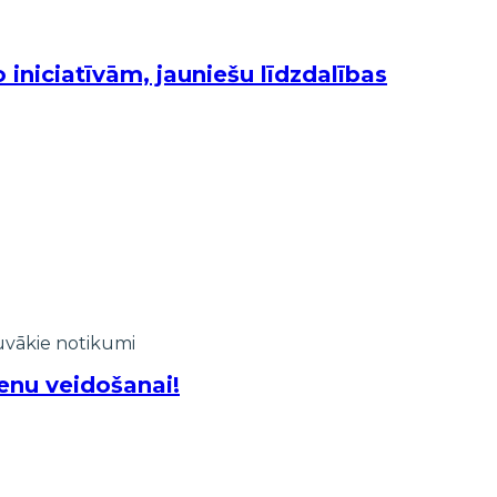
 iniciatīvām, jauniešu līdzdalības
vākie notikumi
enu veidošanai!