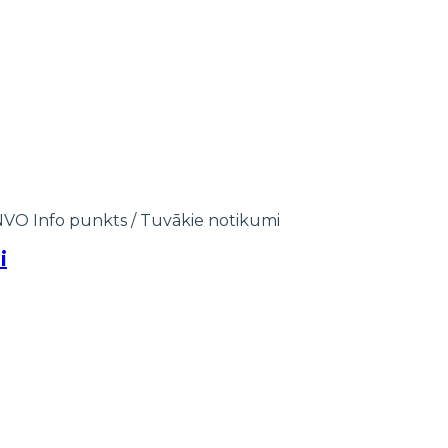
NVO Info punkts
/
Tuvākie notikumi
i