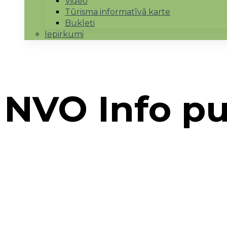
Video
Tūrisma informatīvā karte
Bukleti
Iepirkumi
NVO Info p
Sākums
→
LEADER sadarbība
→
NVO Info punkt