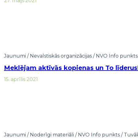
27. maijs 2021
Jaunumi
/
Nevalstiskās organizācijas
/
NVO Info punkts
Meklējam aktīvās kopienas un To līderus
15. aprīlis 2021
Jaunumi
/
Noderīgi materiāli
/
NVO Info punkts
/
Tuvāk