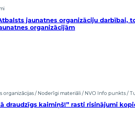
mi
tbalsts jaunatnes organizāciju darbībai, to
jaunatnes organizācijām
s organizācijas
/
Noderīgi materiāli
/
NVO Info punkts
/
Tu
raudzīgs kaimiņš!” rasti risinājumi kopi