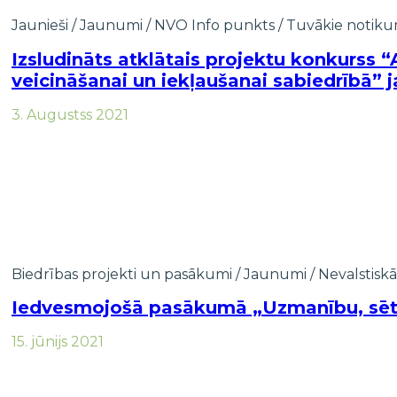
Jaunieši
/
Jaunumi
/
NVO Info punkts
/
Tuvākie notiku
Izsludināts atklātais projektu konkurss “A
veicināšanai un iekļaušanai sabiedrībā” 
3. Augustss 2021
Biedrības projekti un pasākumi
/
Jaunumi
/
Nevalstiskā
Iedvesmojošā pasākumā „Uzmanību, sētā d
15. jūnijs 2021