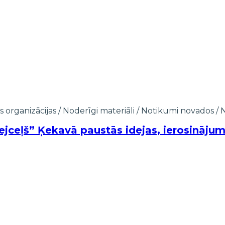
s organizācijas
/
Noderīgi materiāli
/
Notikumi novados
/
jceļš” Ķekavā paustās idejas, ierosinājum