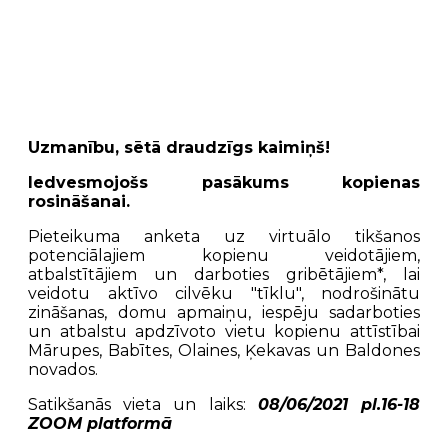
Uzmanību, sētā draudzīgs kaimiņš!
Iedvesmojošs pasākums kopienas
rosināšanai.
Pieteikuma anketa uz virtuālo tikšanos
potenciālajiem kopienu veidotājiem,
atbalstītājiem un darboties gribētājiem*, lai
veidotu aktīvo cilvēku "tīklu", nodrošinātu
zināšanas, domu apmaiņu, iespēju sadarboties
un atbalstu apdzīvoto vietu kopienu attīstībai
Mārupes, Babītes, Olaines, Ķekavas un Baldones
novados.
Satikšanās vieta un laiks:
08/06/2021 pl.16-18
ZOOM platformā