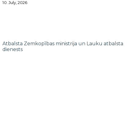
10. July, 2026
Atbalsta Zemkopības ministrija un Lauku atbalsta
dienests
© 2022 biedrība "Pierīgas partnerība"
Mājaslapas izstrādi finansē Islande, Lihtenšteina un Norvēģija EEZ un
Norvēģijas grantu programmas “Aktīvo iedzīvotāju fonds” ietvaros.