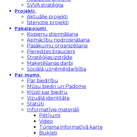
SVVA stratēģija
Projekti
Aktuālie projekti
Īstenotie projekti
Pakalpojumi
Kopienu stiprināšana
Apmācību nodrošināšana
Pasākumu organizēšana
Pieredzes braucieni
Stratēģijas izstrāde
Maketēšanas darbi
Sociālā uzņēmējdarbība
Par mums
Par biedrību
Mūsu biedri un Padome
Kļūsti par biedru
Vizuālā identitāte
Statūti
Informatīvie materiāli
Pētījumi
Video
Tūrisma informatīvā karte
Bukleti