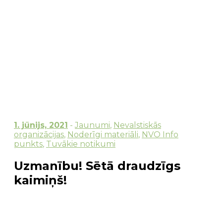
1. jūnijs, 2021
-
Jaunumi
,
Nevalstiskās
organizācijas
,
Noderīgi materiāli
,
NVO Info
punkts
,
Tuvākie notikumi
Uzmanību! Sētā draudzīgs
kaimiņš!