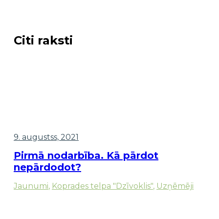
Citi raksti
9. augustss, 2021
Pirmā nodarbība. Kā pārdot
nepārdodot?
Jaunumi
,
Koprades telpa "Dzīvoklis"
,
Uzņēmēji