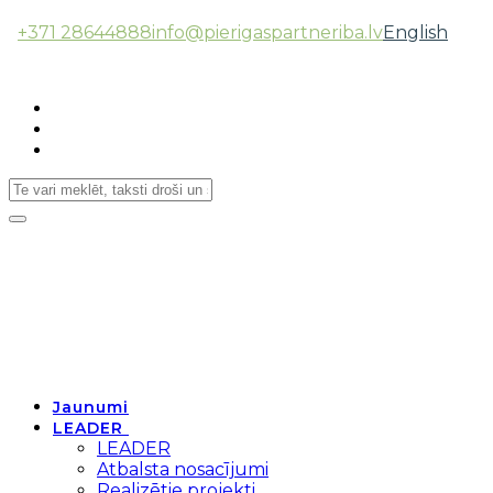
+371 28644888
info@pierigaspartneriba.lv
English
Follow Us:
Toggle
navigation
Jaunumi
LEADER
LEADER
Atbalsta nosacījumi
Realizētie projekti