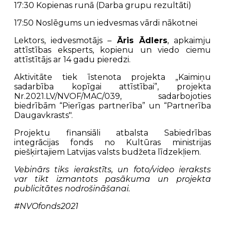
17:30 Kopienas runā (Darba grupu rezultāti)
17:50 Noslēgums un iedvesmas vārdi nākotnei
Lektors, iedvesmotājs –
Āris Ādlers
, apkaimju
attīstības eksperts, kopienu un viedo ciemu
attīstītājs ar 14 gadu pieredzi.
Aktivitāte tiek īstenota projekta „Kaimiņu
sadarbība kopīgai attīstībai”, projekta
Nr.2021.LV/NVOF/MAC/039, sadarbojoties
biedrībām “Pierīgas partnerība” un “Partnerība
Daugavkrasts".
Projektu finansiāli atbalsta Sabiedrības
integrācijas fonds no Kultūras ministrijas
piešķirtajiem Latvijas valsts budžeta līdzekļiem.
Vebinārs tiks ierakstīts, un foto/video ieraksts
var tikt izmantots pasākuma un projekta
publicitātes nodrošināšanai.
#NVOfonds2021