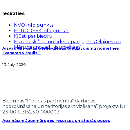
Ieskaties
NVO Info punkts
EURODESK info punkts
Kļūsti par biedru
Eurodesk “Jauno līderu pārgājiens Olaines un
Mārupes novadu jauniešiem”
Aizvadītas divas bērnu dienas piedzīvojumu nometnes
“Vasaras virpulis!”
13. July, 2026
Biedrības "Pierīgas partnerība" darbības
nodrošināšana un teritorijas aktivizēšana” projekta Nr.
23-00-U31523.0-000003
Apzināsim Jaunmārupes resursus un stiprās puses