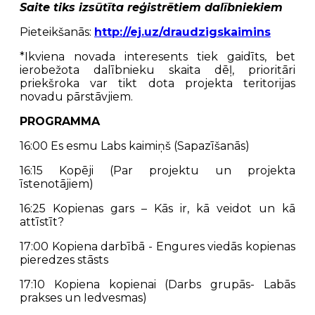
Saite tiks izsūtīta reģistrētiem dalībniekiem
Pieteikšanās:
http://ej.uz/draudzigskaimins
*Ikviena novada interesents tiek gaidīts, bet
ierobežota dalībnieku skaita dēļ, prioritāri
priekšroka var tikt dota projekta teritorijas
novadu pārstāvjiem.
PROGRAMMA
16:00 Es esmu Labs kaimiņš (Sapazīšanās)
16:15 Kopēji (Par projektu un projekta
īstenotājiem)
16:25 Kopienas gars – Kās ir, kā veidot un kā
attīstīt?
17:00 Kopiena darbībā - Engures viedās kopienas
pieredzes stāsts
17:10 Kopiena kopienai (Darbs grupās- Labās
prakses un Iedvesmas)