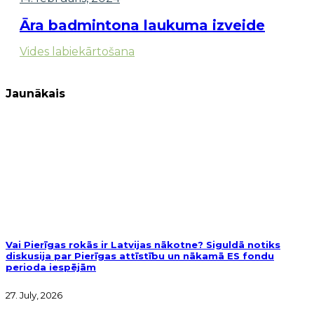
Āra badmintona laukuma izveide
Vides labiekārtošana
Jaunākais
Vai Pierīgas rokās ir Latvijas nākotne? Siguldā notiks
diskusija par Pierīgas attīstību un nākamā ES fondu
perioda iespējām
27. July, 2026