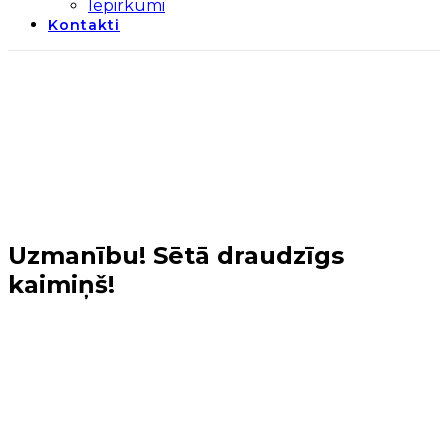
Iepirkumi
Kontakti
Uzmanību! Sētā draudzīgs
kaimiņš!
Sākums
→
Jaunumi
→
Uzmanību! Sētā draudzīgs
kaimiņš!