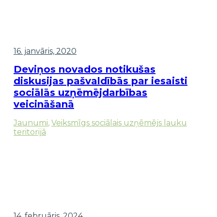
16. janvāris, 2020
Deviņos novados notikušas
diskusijas pašvaldībās par iesaisti
sociālās uzņēmējdarbības
veicināšanā
Jaunumi
,
Veiksmīgs sociālais uzņēmējs lauku
teritorijā
14. februāris, 2024