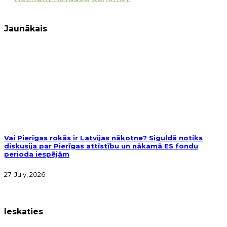
Jaunākais
Vai Pierīgas rokās ir Latvijas nākotne? Siguldā notiks
diskusija par Pierīgas attīstību un nākamā ES fondu
perioda iespējām
27. July, 2026
Ieskaties