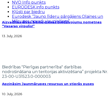
NVO Info punkts
EURODESK info punkts
Kļūsti par biedru
Eurodesk “Jauno līderu pārgājiens Olaines un
Mārupes novadu jauniešiem”
Aizvadītas divas bērnu dienas piedzīvojumu nometnes
“Vasaras virpulis!”
13. July, 2026
Biedrības "Pierīgas partnerība" darbības
nodrošināšana un teritorijas aktivizēšana” projekta Nr.
23-00-U31523.0-000003
Apzināsim Jaunmārupes resursus un stiprās puses
10. July, 2026