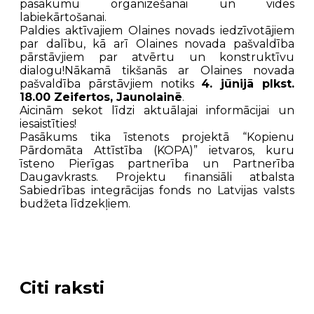
pasākumu organizēšanai un vides
labiekārtošanai.
Paldies aktīvajiem Olaines novads iedzīvotājiem
par dalību, kā arī Olaines novada pašvaldība
pārstāvjiem par atvērtu un konstruktīvu
dialogu!Nākamā tikšanās ar Olaines novada
pašvaldība pārstāvjiem notiks
4. jūnijā plkst.
18.00 Zeifertos, Jaunolainē
.
Aicinām sekot līdzi aktuālajai informācijai un
iesaistīties!
Pasākums tika īstenots projektā “Kopienu
Pārdomāta Attīstība (KOPA)” ietvaros, kuru
īsteno Pierīgas partnerība un Partnerība
Daugavkrasts. Projektu finansiāli atbalsta
Sabiedrības integrācijas fonds no Latvijas valsts
budžeta līdzekļiem.
Citi raksti