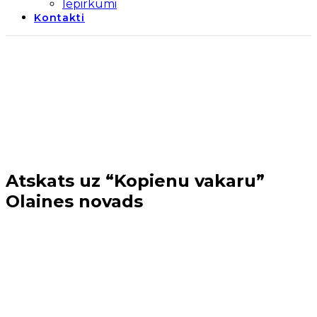
Iepirkumi
Kontakti
Atskats uz “Kopienu vakaru”
Olaines novads
Sākums
→
Jaunumi
→
Atskats uz “Kopienu vakaru”
Olaines novads