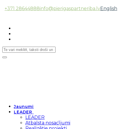
+371 28644888
info@pierigaspartneriba.lv
English
Follow Us:
Toggle
navigation
Jaunumi
LEADER
LEADER
Atbalsta nosacījumi
Realizētie projekti