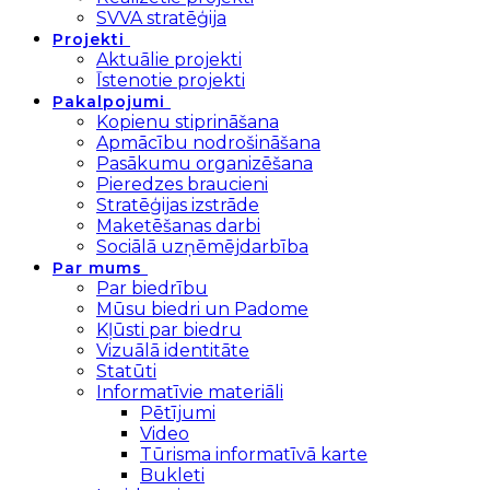
SVVA stratēģija
Projekti
Aktuālie projekti
Īstenotie projekti
Pakalpojumi
Kopienu stiprināšana
Apmācību nodrošināšana
Pasākumu organizēšana
Pieredzes braucieni
Stratēģijas izstrāde
Maketēšanas darbi
Sociālā uzņēmējdarbība
Par mums
Par biedrību
Mūsu biedri un Padome
Kļūsti par biedru
Vizuālā identitāte
Statūti
Informatīvie materiāli
Pētījumi
Video
Tūrisma informatīvā karte
Bukleti