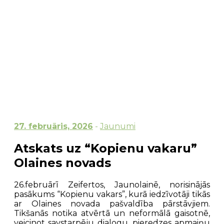
27. februāris, 2026
-
Jaunumi
Atskats uz “Kopienu vakaru”
Olaines novads
26.februārī Zeifertos, Jaunolainē, norisinājās
pasākums “Kopienu vakars”, kurā iedzīvotāji tikās
ar Olaines novada pašvaldība pārstāvjiem.
Tikšanās notika atvērtā un neformālā gaisotnē,
veicinot savstarpēju dialogu, pieredzes apmaiņu