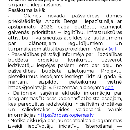
un jaunu ideju rašanos.
Pasākuma laikā:
• Olaines novada pašvaldības domes
priekšsēdētājs Andris Bergs iepazīstināja ar
apstiprināto 2026. gada budžetu, iezīmējot
galvenās prioritātes – izglītību, infrastruktūras
attīstību. Tika sniegtas atbildes uz jautājumiem
par plānotajiem ieguldījumiem un
turpmākajiem attīstības projektiem. Vairāk
šeit.
• Pašvaldības pārstāvji informēja par Līdzdalības
budžeta projektu konkursu, uzsverot
iedzīvotāju iespējas pašiem lemt par daļu no
pašvaldības budžeta izlietojuma. Projektu
pieteikumus iespējams iesniegt līdz šī gada 6.
martam, aizpildot pieteikumu vietnē
https://geolatvija.lv. Prezentācija pieejama
šeit.
• Dalībnieki saņēma aktuālo informāciju par
programmas “Drošas kopienas” atbalsta iespējām,
kas paredzētas iedzīvotāju iniciatīvām drošākas
un saliedētākas vides veidošanai. Vairāk
informācijas:
https://drosaskopienas.lv
• Notika diskusija par jaunas atbalsta programmas
izveidi iedzīvotāju iniciatīvu īstenošanai —