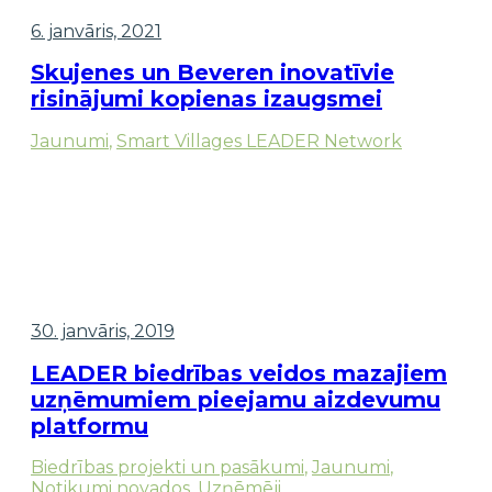
6. janvāris, 2021
Skujenes un Beveren inovatīvie
risinājumi kopienas izaugsmei
Jaunumi
,
Smart Villages LEADER Network
30. janvāris, 2019
LEADER biedrības veidos mazajiem
uzņēmumiem pieejamu aizdevumu
platformu
Biedrības projekti un pasākumi
,
Jaunumi
,
Notikumi novados
,
Uzņēmēji