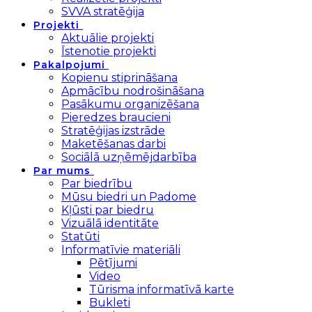
SVVA stratēģija
Projekti
Aktuālie projekti
Īstenotie projekti
Pakalpojumi
Kopienu stiprināšana
Apmācību nodrošināšana
Pasākumu organizēšana
Pieredzes braucieni
Stratēģijas izstrāde
Maketēšanas darbi
Sociālā uzņēmējdarbība
Par mums
Par biedrību
Mūsu biedri un Padome
Kļūsti par biedru
Vizuālā identitāte
Statūti
Informatīvie materiāli
Pētījumi
Video
Tūrisma informatīvā karte
Bukleti