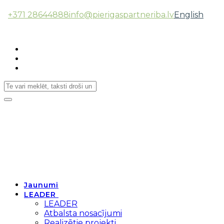
+371 28644888
info@pierigaspartneriba.lv
English
Follow Us:
Toggle
navigation
Jaunumi
LEADER
LEADER
Atbalsta nosacījumi
Realizētie projekti