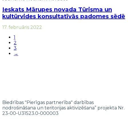
Ieskats Mārupes novada Tūrisma un
kultūrvides konsultatīvās padomes sēdē
17. februāris 2022
1
2
3
→
Biedrības "Pierīgas partnerība" darbības
nodrošināšana un teritorijas aktivizēšana” projekta Nr.
23-00-U31523.0-000003