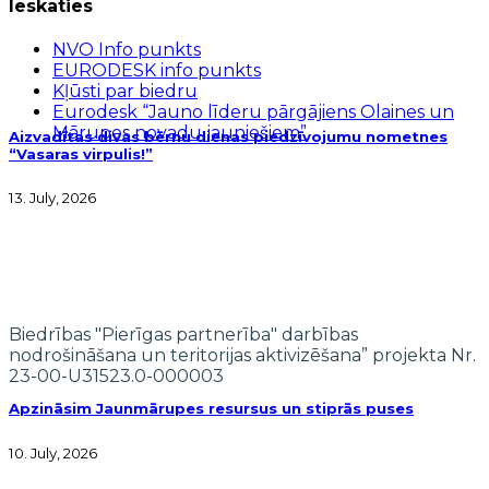
Ieskaties
NVO Info punkts
EURODESK info punkts
Kļūsti par biedru
Eurodesk “Jauno līderu pārgājiens Olaines un
Mārupes novadu jauniešiem”
Aizvadītas divas bērnu dienas piedzīvojumu nometnes
“Vasaras virpulis!”
13. July, 2026
Biedrības "Pierīgas partnerība" darbības
nodrošināšana un teritorijas aktivizēšana” projekta Nr.
23-00-U31523.0-000003
Apzināsim Jaunmārupes resursus un stiprās puses
10. July, 2026