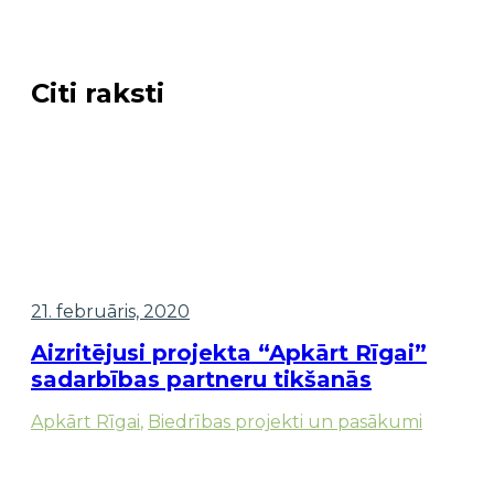
Citi raksti
21. februāris, 2020
Aizritējusi projekta “Apkārt Rīgai”
sadarbības partneru tikšanās
Apkārt Rīgai
,
Biedrības projekti un pasākumi