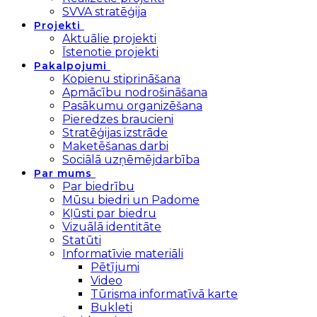
SVVA stratēģija
Projekti
Aktuālie projekti
Īstenotie projekti
Pakalpojumi
Kopienu stiprināšana
Apmācību nodrošināšana
Pasākumu organizēšana
Pieredzes braucieni
Stratēģijas izstrāde
Maketēšanas darbi
Sociālā uzņēmējdarbība
Par mums
Par biedrību
Mūsu biedri un Padome
Kļūsti par biedru
Vizuālā identitāte
Statūti
Informatīvie materiāli
Pētījumi
Video
Tūrisma informatīvā karte
Bukleti