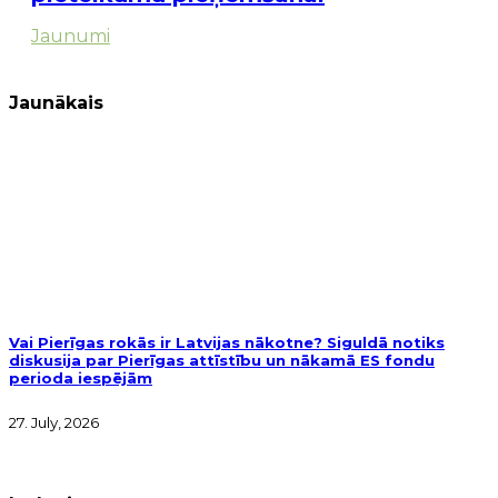
Jaunumi
Jaunākais
Vai Pierīgas rokās ir Latvijas nākotne? Siguldā notiks
diskusija par Pierīgas attīstību un nākamā ES fondu
perioda iespējām
27. July, 2026