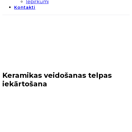
Iepirkumi
Kontakti
Keramikas veidošanas telpas
iekārtošana
Sākums
→
Periods 2014-2020
→
Keramikas
veidošanas telpas iekārtošana