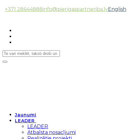
+371 28644888
info@pierigaspartneriba.lv
English
Follow Us:
Toggle
navigation
Jaunumi
LEADER
LEADER
Atbalsta nosacījumi
Realizētie projekti