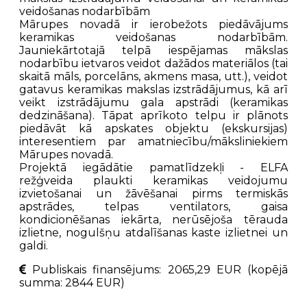
veidošanas nodarbībām
Mārupes novadā ir ierobežots piedāvājums
keramikas veidošanas nodarbībām.
Jauniekārtotajā telpā iespējamas mākslas
nodarbību ietvaros veidot dažādos materiālos (tai
skaitā māls, porcelāns, akmens masa, utt.), veidot
gatavus keramikas makslas izstrādājumus, kā arī
veikt izstrādājumu gala apstrādi (keramikas
dedzināšana). Tāpat aprīkoto telpu ir plānots
piedāvāt kā apskates objektu (ekskursijas)
interesentiem par amatniecību/māksliniekiem
Mārupes novadā.
Projektā iegādātie pamatlīdzekļi - ELFA
režģveida plaukti keramikas veidojumu
izvietošanai un žāvēšanai pirms termiskās
apstrādes, telpas ventilators, gaisa
kondicionēšanas iekārta, nerūsējoša tērauda
izlietne, nogulšņu atdalīšanas kaste izlietnei un
galdi.
Publiskais finansējums: 2065,29 EUR (kopējā
summa: 2844 EUR)