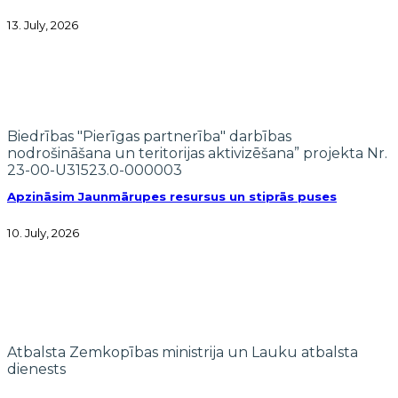
13. July, 2026
Biedrības "Pierīgas partnerība" darbības
nodrošināšana un teritorijas aktivizēšana” projekta Nr.
23-00-U31523.0-000003
Apzināsim Jaunmārupes resursus un stiprās puses
10. July, 2026
Atbalsta Zemkopības ministrija un Lauku atbalsta
dienests