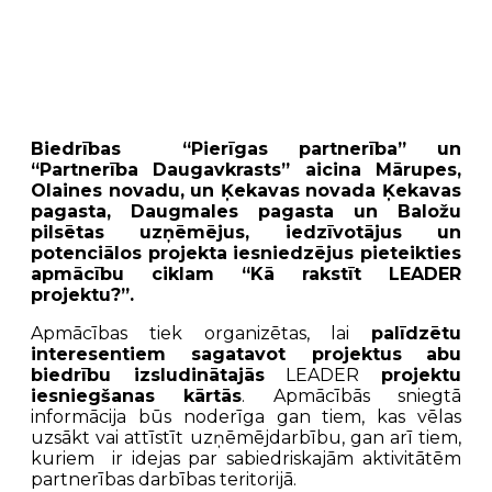
Biedrības “Pierīgas partnerība” un
“Partnerība Daugavkrasts” aicina Mārupes,
Olaines novadu, un Ķekavas novada Ķekavas
pagasta, Daugmales pagasta un Baložu
pilsētas uzņēmējus, iedzīvotājus un
potenciālos projekta iesniedzējus pieteikties
apmācību ciklam “Kā rakstīt LEADER
projektu?”.
Apmācības tiek organizētas, lai
palīdzētu
interesentiem sagatavot projektus
abu
biedrību izsludinātajās
LEADER
projektu
iesniegšanas kārtās
. Apmācībās sniegtā
informācija būs noderīga gan tiem, kas vēlas
uzsākt vai attīstīt uzņēmējdarbību, gan arī tiem,
kuriem ir idejas par sabiedriskajām aktivitātēm
partnerības darbības teritorijā.