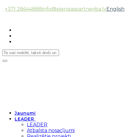
+371 28644888
info@pierigaspartneriba.lv
English
Follow Us:
Toggle
navigation
Jaunumi
LEADER
LEADER
Atbalsta nosacījumi
Realizētie projekti