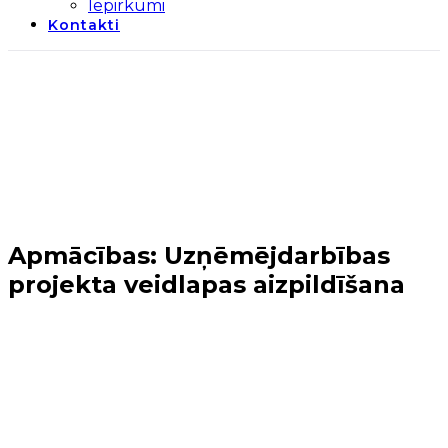
Iepirkumi
Kontakti
Apmācības: Uzņēmējdarbības
projekta veidlapas aizpildīšana
Sākums
→
Tuvākie notikumi
→
Apmācības:
Uzņēmējdarbības projekta veidlapas aizpildīšana