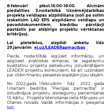
8.februārī
plkst.16:00-18:00. Aicinām
piedalīties 3.nodarbībā Uzņēmējdarbības
projekta veidlapas aizpildīšana (soli pa solim
izskatīsim LAD EPS aizpildāmo veidlapu un
pavaddokumentiem, biedrību pārstāvji
pastāstīs par atšķirīgo projektu vērtēšanas
kritērijos).
Lai pieteiktos, aizpildi anketu līdz
29.janvārim
ej.uz/LEADERapmacibas
Piecās nodarbībās iegūsiet informāciju un
apgūsiet praktiskas iemaņas, lai sagatavotu
kvalitatīvu projekta pieteikumu izsludinātājiem
LEADER projektu konkursiem, kā arī uzzināsiet
par citām finanšu piesaistes iespējām jūsu idejām.
No 2022.gada 1.februārim līdz 2022. gada
1.martam biedrība “Pierīgas partnerība” ir
izsludinājusi projektu iesniegumu pieņemšanas
13. kārtu. Projekta īstenošanas vieta Mārupes un
Olaines novads. Vairāk informācijas ir pieejama
šeit.