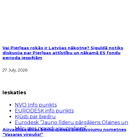
Vai Pierīgas rokās ir Latvijas nākotne? Siguldā notiks
diskusija par Pierīgas attīstību un nākamā ES fondu
perioda iespējām
27. July, 2026
Ieskaties
NVO Info punkts
EURODESK info punkts
Kļūsti par biedru
Eurodesk “Jauno līderu pārgājiens Olaines un
Mārupes novadu jauniešiem”
Aizvadītas divas bērnu dienas piedzīvojumu nometnes
“Vasaras virpulis!”