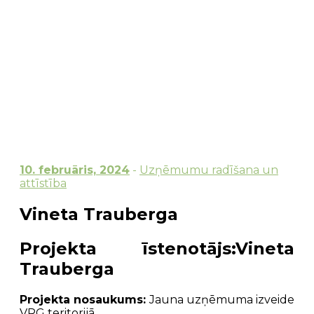
10. februāris, 2024
-
Uzņēmumu radīšana un
attīstība
Vineta Trauberga
Projekta īstenotājs
:Vineta
Trauberga
Projekta nosaukums:
Jauna uzņēmuma izveide
VRG teritorijā