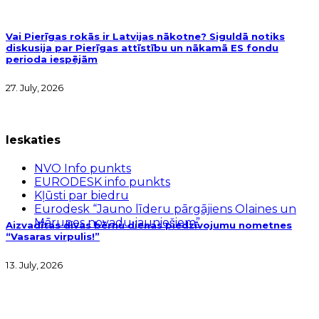
Vai Pierīgas rokās ir Latvijas nākotne? Siguldā notiks
diskusija par Pierīgas attīstību un nākamā ES fondu
perioda iespējām
27. July, 2026
Ieskaties
NVO Info punkts
EURODESK info punkts
Kļūsti par biedru
Eurodesk “Jauno līderu pārgājiens Olaines un
Mārupes novadu jauniešiem”
Aizvadītas divas bērnu dienas piedzīvojumu nometnes
“Vasaras virpulis!”
13. July, 2026