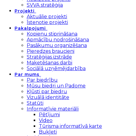
SVVA stratēģija
Projekti
Aktuālie projekti
Īstenotie projekti
Pakalpojumi
Kopienu stiprināšana
Apmācību nodrošināšana
Pasākumu organizēšana
Pieredzes braucieni
Stratēģijas izstrāde
Maketēšanas darbi
Sociālā uzņēmējdarbība
Par mums
Par biedrību
Mūsu biedri un Padome
Kļūsti par biedru
Vizuālā identitāte
Statūti
Informatīvie materiāli
Pētījumi
Video
Tūrisma informatīvā karte
Bukleti