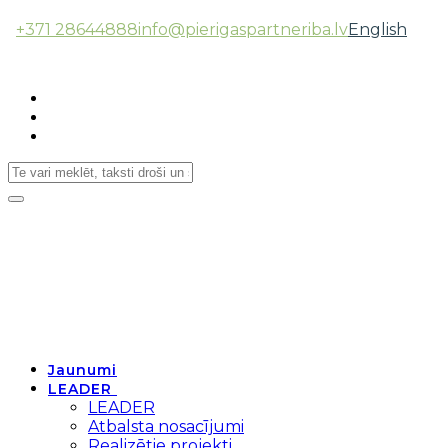
+371 28644888
info@pierigaspartneriba.lv
English
Follow Us:
Toggle
navigation
Jaunumi
LEADER
LEADER
Atbalsta nosacījumi
Realizētie projekti