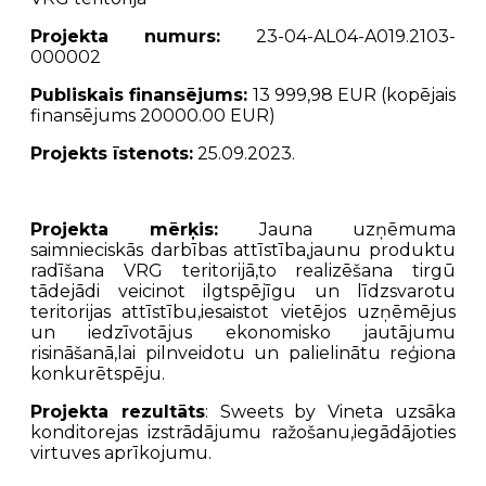
Projekta numurs:
23-04-AL04-A019.2103-
000002
Publiskais finansējums:
13 999,98 EUR (kopējais
finansējums 20000.00 EUR)
Projekts īstenots:
25.09.2023.
Projekta mērķis:
Jauna uzņēmuma
saimnieciskās darbības attīstība,jaunu produktu
radīšana VRG teritorijā,to realizēšana tirgū
tādejādi veicinot ilgtspējīgu un līdzsvarotu
teritorijas attīstību,iesaistot vietējos uzņēmējus
un iedzīvotājus ekonomisko jautājumu
risināšanā,lai pilnveidotu un palielinātu reģiona
konkurētspēju.
Projekta rezultāts
: Sweets by Vineta uzsāka
konditorejas izstrādājumu ražošanu,iegādājoties
virtuves aprīkojumu.