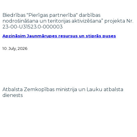
Biedrības "Pierīgas partnerība" darbības
nodrošināšana un teritorijas aktivizēšana” projekta Nr.
23-00-U31523.0-000003
Apzināsim Jaunmārupes resursus un stiprās puses
10. July, 2026
Atbalsta Zemkopības ministrija un Lauku atbalsta
dienests
© 2022 biedrība "Pierīgas partnerība"
Mājaslapas izstrādi finansē Islande, Lihtenšteina un Norvēģija EEZ un