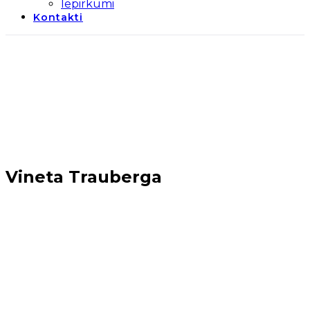
Iepirkumi
Kontakti
Vineta Trauberga
Sākums
→
Realizētie projekti
→
Uzņēmējdarbības
projekti (2014-2020)
→
Uzņēmumu radīšana un
attīstība
→
Vineta Trauberga