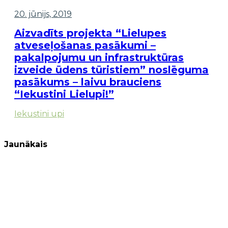
20. jūnijs, 2019
Aizvadīts projekta “Lielupes
atveseļošanas pasākumi –
pakalpojumu un infrastruktūras
izveide ūdens tūristiem” noslēguma
pasākums – laivu brauciens
“Iekustini Lielupi!”
Iekustini upi
Jaunākais