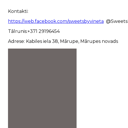
Kontakti:
https://web.facebook.com/sweetsbyvineta
@SweetsB
Tālrunis:+371 29196454
Adrese: Kabiles iela 38, Mārupe, Mārupes novads