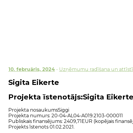
10. februāris, 2024
-
Uzņēmumu radīšana un attīst
Sigita Eikerte
Projekta īstenotājs:Sigita Eikert
Projekta nosaukumsSiggi
Projekta numurs: 20-04-AL04-A019.2103-000011
Publiskais finansējums: 2409,71EUR (kopējais finan
Projekts īstenots 01.02.2021.