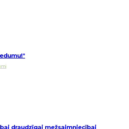
viedumu!"
umi
abai draudzīgai mežsaimniecībai