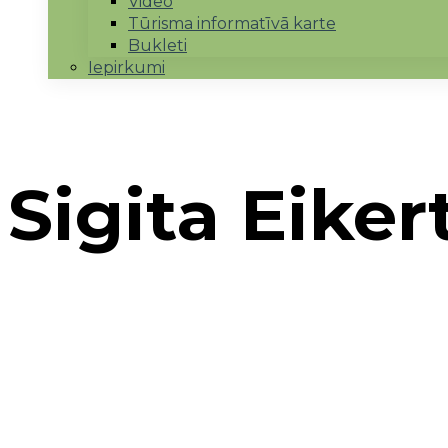
Video
Tūrisma informatīvā karte
Bukleti
Iepirkumi
Sigita Eiker
Sākums
→
Realizētie projekti
→
Uzņēmējdarbības