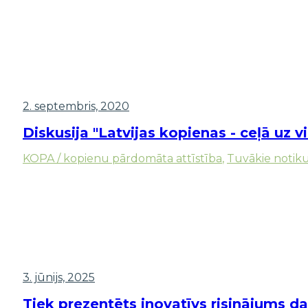
2. septembris, 2020
Diskusija "Latvijas kopienas - ceļā uz 
KOPA / kopienu pārdomāta attīstība
,
Tuvākie notik
3. jūnijs, 2025
Tiek prezentēts inovatīvs risinājums d