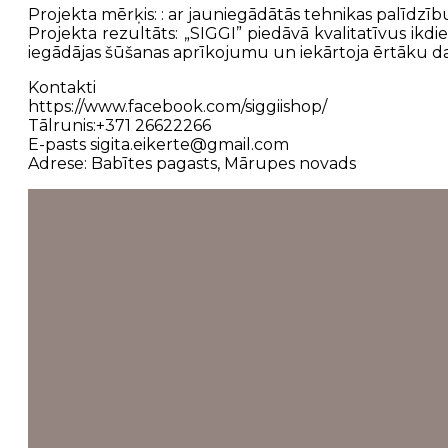
Projekta mērķis: : ar jauniegādātās tehnikas palīdzību
Projekta rezultāts: „SIGGI” piedāvā kvalitatīvus ikd
iegādājas šūšanas aprīkojumu un iekārtoja ērtāku dar
Kontakti
https://www.facebook.com/siggiishop/
Tālrunis:+371 26622266
E-pasts sigita.eikerte@gmail.com
Adrese: Babītes pagasts, Mārupes novads