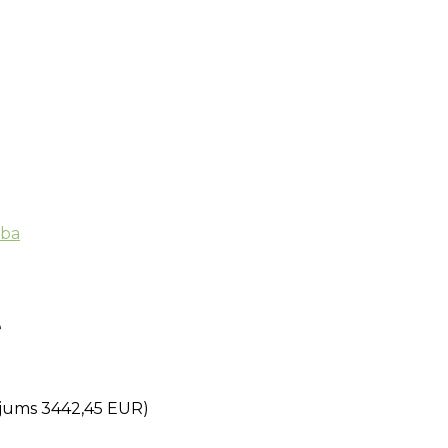
ība
e
sējums 3442,45 EUR)