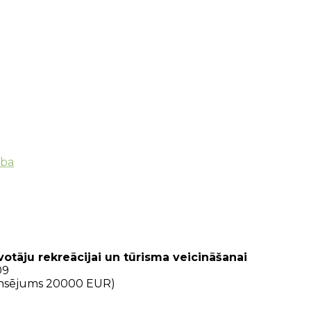
ība
votāju rekreācijai un tūrisma veicināšanai
09
nansējums 20000 EUR)