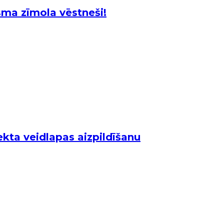
isma zīmola vēstneši!
kta veidlapas aizpildīšanu