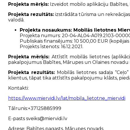
Projekta mērķis:
Izveidot mobilo aplikāciju Babītes,
Projekta rezultāts:
izstrādāta tūrisma un rekreācijas
valodā.
Projekta nosaukums:
Mobilās lietotnes Mier
Projekta numurs:
20-04-AL04-A019.2103-0000
Publiskais finansējums:
10 500,00 EUR (kopējais
Projekts īstenots:
16.12.2021.
Projekta mērķis:
Attīstīt mobilās lietotnes (aplik
pakalpojumus Babītes, Mārupes un Olaines novadu iedzī
Projekta rezultāts:
Mobilās lietotnes sadaļa “Ceļo”
klientus, tāpat tika attīstīts pakalpojumu klāsts, piedā
Kontakti:
https://www.miervidi.lv/lat/mobila_lietotne_miervidi
Tālrunis:+37125885999
E-pasts sveiks@miervidi.lv
Adrese: Babītes pagasts, Mārupes novads