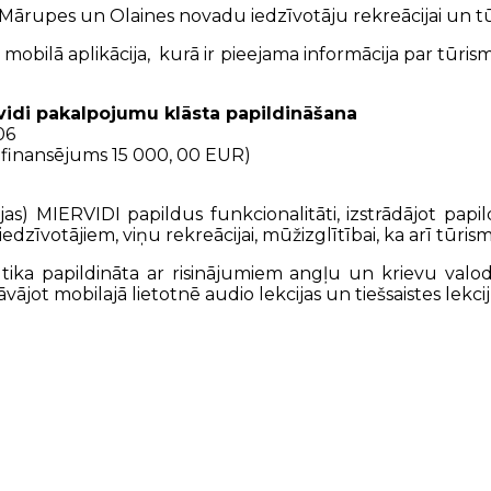
 Mārupes un Olaines novadu iedzīvotāju rekreācijai un tūri
 mobilā aplikācija, kurā ir pieejama informācija par tūr
vidi pakalpojumu klāsta papildināšana
06
 finansējums 15 000, 00 EUR)
ācijas) MIERVIDI papildus funkcionalitāti, izstrādājot p
votājiem, viņu rekreācijai, mūžizglītībai, ka arī tūrisma 
 tika papildināta ar risinājumiem angļu un krievu valod
vājot mobilajā lietotnē audio lekcijas un tiešsaistes lekcij