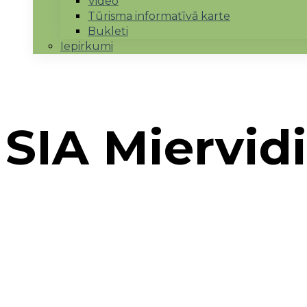
Video
Tūrisma informatīvā karte
Bukleti
Iepirkumi
SIA Miervidi
Sākums
→
Realizētie projekti
→
Uzņēmējdarbības