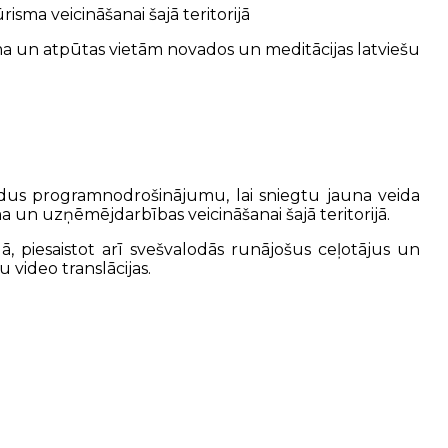
sma veicināšanai šajā teritorijā
isma un atpūtas vietām novados un meditācijas latviešu
apildus programnodrošinājumu, lai sniegtu jauna veida
un uzņēmējdarbības veicināšanai šajā teritorijā.
ā, piesaistot arī svešvalodās runājošus ceļotājus un
u video translācijas.