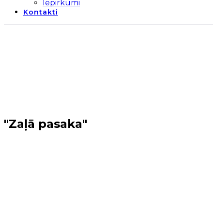
Iepirkumi
Kontakti
"Zaļā pasaka"
Sākums
→
Olaines novads
→
"Zaļā pasaka"