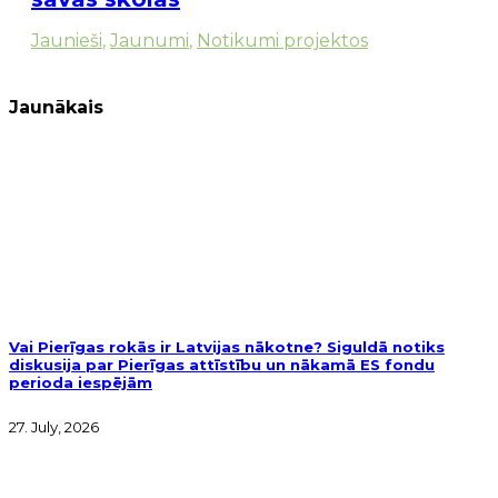
Jaunieši
,
Jaunumi
,
Notikumi projektos
Jaunākais
Vai Pierīgas rokās ir Latvijas nākotne? Siguldā notiks
diskusija par Pierīgas attīstību un nākamā ES fondu
perioda iespējām
27. July, 2026