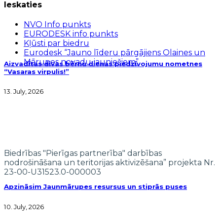
Ieskaties
NVO Info punkts
EURODESK info punkts
Kļūsti par biedru
Eurodesk “Jauno līderu pārgājiens Olaines un
Mārupes novadu jauniešiem”
Aizvadītas divas bērnu dienas piedzīvojumu nometnes
“Vasaras virpulis!”
13. July, 2026
Biedrības "Pierīgas partnerība" darbības
nodrošināšana un teritorijas aktivizēšana” projekta Nr.
23-00-U31523.0-000003
Apzināsim Jaunmārupes resursus un stiprās puses
10. July, 2026