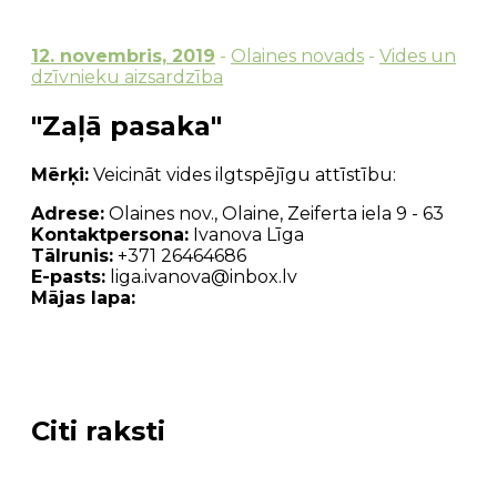
12. novembris, 2019
-
Olaines novads
-
Vides un
dzīvnieku aizsardzība
"Zaļā pasaka"
Mērķi:
Veicināt vides ilgtspējīgu attīstību:
Adrese:
Olaines nov., Olaine, Zeiferta iela 9 - 63
Kontaktpersona:
Ivanova Līga
Tālrunis:
+371 26464686
E-pasts:
liga.ivanova@inbox.lv
Mājas lapa:
Citi raksti