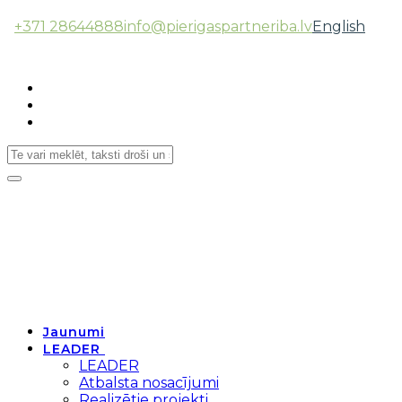
+371 28644888
info@pierigaspartneriba.lv
English
Follow Us:
Toggle
navigation
Jaunumi
LEADER
LEADER
Atbalsta nosacījumi
Realizētie projekti