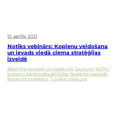
12. aprīlis, 2021
Notiks vebinārs: Kopienu veidošana
un ievads viedā ciema stratēģijas
izveidē
Biedrības projekti un pasākumi
,
Jaunumi
,
KOPA /
kopienu pārdomāta attīstība
,
Noderīgi materiāli
,
Notikumi projektos
,
Tuvākie notikumi