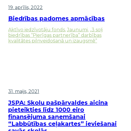
19. aprīlis, 2022
Biedrības padomes apmācības
Aktīvo iedzīvotāju fonds
,
Jaunumi
,
„3 soļi
biedrības “Pierīgas partnerība” darbības
kvalitātes pilnveidošanā un izaugsmē”
31. maijs, 2021
JSPA: Skolu pašpārvaldes aicina
pieteikties līdz 1000 eiro
finansējuma saņemšanai
“Labbūtības ceļakartes” ieviešanai
savās skolās