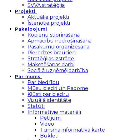
SVVA stratēģija
Projekti
Aktuālie projekti
Īstenotie projekti
Pakalpojumi
Kopienu stiprināšana
Apmācību nodrošināšana
Pasākumu organizēšana
Pieredzes braucieni
Stratēģijas izstrāde
Maketēšanas darbi
Sociālā uzņēmējdarbība
Par mums
Par biedrību
Mūsu biedri un Padome
Kļūsti par biedru
Vizuālā identitāte
Statūti
Informatīvie materiāli
Pētījumi
Video
Tūrisma informatīvā karte
Bukleti