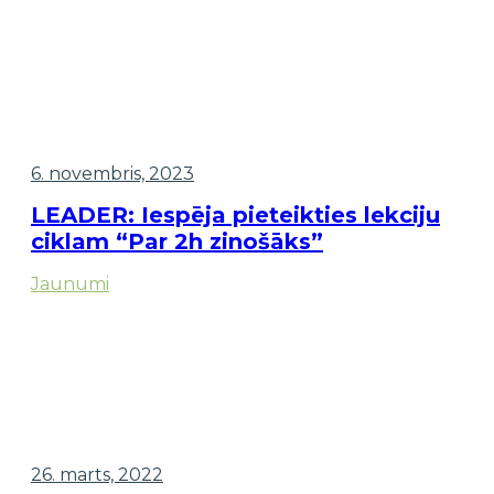
6. novembris, 2023
LEADER: Iespēja pieteikties lekciju
ciklam “Par 2h zinošāks”
Jaunumi
26. marts, 2022