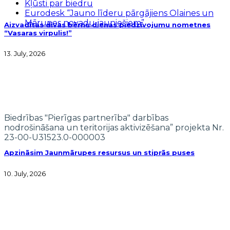
Kļūsti par biedru
Eurodesk “Jauno līderu pārgājiens Olaines un
Mārupes novadu jauniešiem”
Aizvadītas divas bērnu dienas piedzīvojumu nometnes
“Vasaras virpulis!”
13. July, 2026
Biedrības "Pierīgas partnerība" darbības
nodrošināšana un teritorijas aktivizēšana” projekta Nr.
23-00-U31523.0-000003
Apzināsim Jaunmārupes resursus un stiprās puses
10. July, 2026