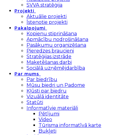
SVVA stratēģija
Projekti
Aktuālie projekti
Īstenotie projekti
Pakalpojumi
Kopienu stiprināšana
Apmācību nodrošināšana
Pasākumu organizēšana
Pieredzes braucieni
Stratēģijas izstrāde
Maketēšanas darbi
Sociālā uzņēmējdarbība
Par mums
Par biedrību
Mūsu biedri un Padome
Kļūsti par biedru
Vizuālā identitāte
Statūti
Informatīvie materiāli
Pētījumi
Video
Tūrisma informatīvā karte
Bukleti