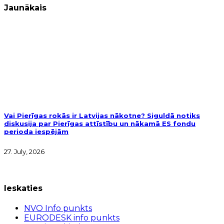
Jaunākais
Vai Pierīgas rokās ir Latvijas nākotne? Siguldā notiks
diskusija par Pierīgas attīstību un nākamā ES fondu
perioda iespējām
27. July, 2026
Ieskaties
NVO Info punkts
EURODESK info punkts