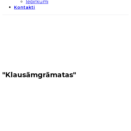
Iepirkumi
Kontakti
"Klausāmgrāmatas"
Sākums
→
Olaines novads
→
"Klausāmgrāmatas"