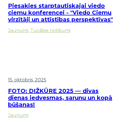
Piesakies starptautiskajai viedo
ciemu konferencei - "Viedo Ciemu
virzītāji un attīstības perspektīvas"
Jaunumi
,
Tuvākie notikumi
15. oktobris, 2025
FOTO: DIŽKŪRE 2025 — divas
dienas iedvesmas, sarunu un kopā
būšanas!
Jaunumi