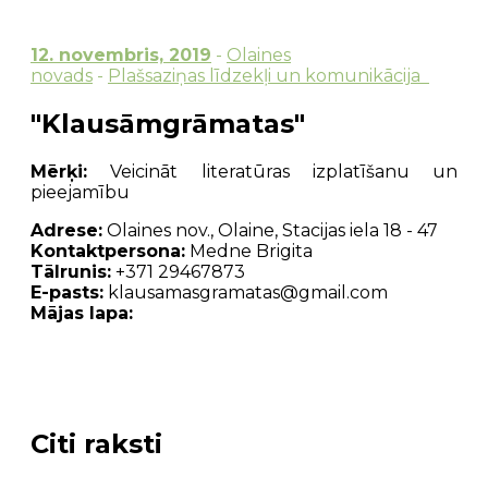
12. novembris, 2019
-
Olaines
novads
-
Plašsaziņas līdzekļi un komunikācija
"Klausāmgrāmatas"
Mērķi:
Veicināt literatūras izplatīšanu un
pieejamību
Adrese:
Olaines nov., Olaine, Stacijas iela 18 - 47
Kontaktpersona:
Medne Brigita
Tālrunis:
+371 29467873
E-pasts:
klausamasgramatas@gmail.com
Mājas lapa:
Citi raksti