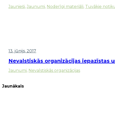
Jaunieši
,
Jaunumi
,
Noderīgi materiāli
,
Tuvākie notik
13. jūnijs, 2017
Nevalstiskās organizācijas iepazīstas
Jaunumi
,
Nevalstiskās organizācijas
Jaunākais