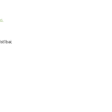
as
stībai;