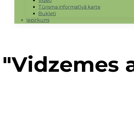
Video
Tūrisma informatīvā karte
Bukleti
Iepirkumi
"Vidzemes at
Sākums
→
Mārupes novads
→
"Vidzemes attīstīb