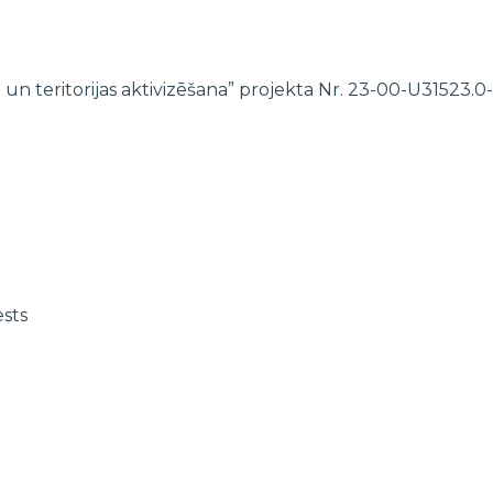
 un teritorijas aktivizēšana” projekta Nr. 23-00-U31523
ests
EZ un Norvēģijas grantu programmas “Aktīvo iedzīvotāju fonds” iet