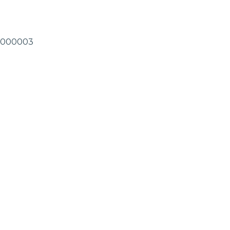
.0-000003
varos.