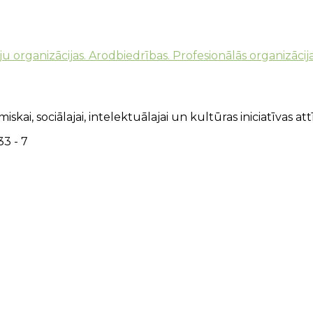
u organizācijas. Arodbiedrības. Profesionālās organizācij
kai, sociālajai, intelektuālajai un kultūras iniciatīvas attī
3 - 7