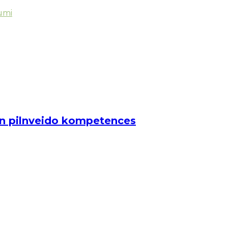
umi
 un pilnveido kompetences