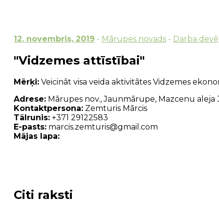
12. novembris, 2019
-
Mārupes novads
-
Darba devēj
"Vidzemes attīstībai"
Mērķi:
Veicināt visa veida aktivitātes Vidzemes ekonomis
Adrese:
Mārupes nov., Jaunmārupe, Mazcenu aleja 3
Kontaktpersona:
Zemturis Mārcis
Tālrunis:
+371 29122583
E-pasts:
marcis.zemturis@gmail.com
Mājas lapa:
Citi raksti