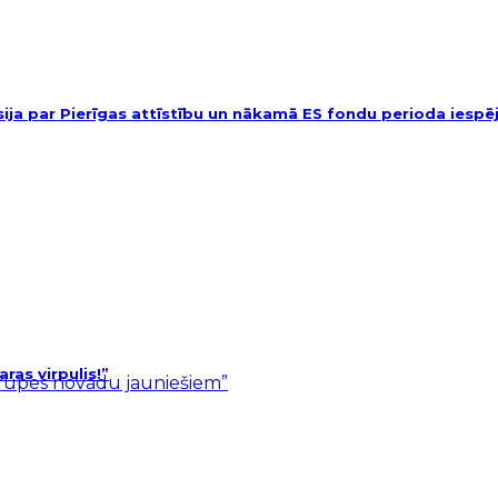
usija par Pierīgas attīstību un nākamā ES fondu perioda iesp
as virpulis!”
ārupes novadu jauniešiem”