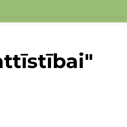
tīstībai"
ai"