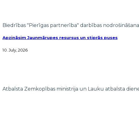
Biedrības "Pierīgas partnerība" darbības nodrošināšana
Apzināsim Jaunmārupes resursus un stiprās puses
10. July, 2026
Atbalsta Zemkopības ministrija un Lauku atbalsta dien
© 2022 biedrība "Pierīgas partnerība"
Mājaslapas izstrādi finansē Islande, Lihtenšteina un Norvēģija E