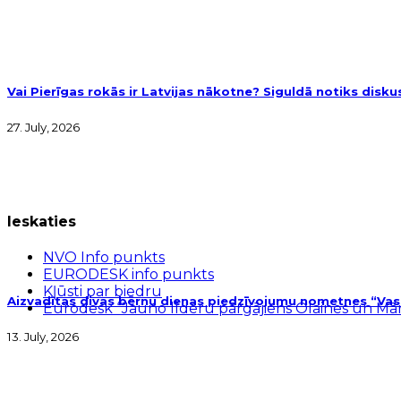
Vai Pierīgas rokās ir Latvijas nākotne? Siguldā notiks disk
27. July, 2026
Ieskaties
NVO Info punkts
EURODESK info punkts
Kļūsti par biedru
Aizvadītas divas bērnu dienas piedzīvojumu nometnes “Vasar
Eurodesk “Jauno līderu pārgājiens Olaines un M
13. July, 2026