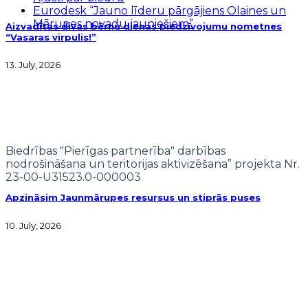
Eurodesk “Jauno līderu pārgājiens Olaines un
Mārupes novadu jauniešiem”
Aizvadītas divas bērnu dienas piedzīvojumu nometnes
“Vasaras virpulis!”
13. July, 2026
Biedrības "Pierīgas partnerība" darbības
nodrošināšana un teritorijas aktivizēšana” projekta Nr.
23-00-U31523.0-000003
Apzināsim Jaunmārupes resursus un stiprās puses
10. July, 2026