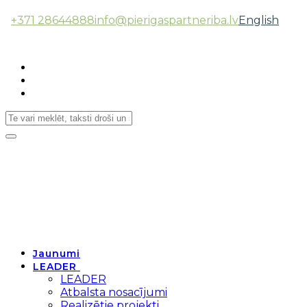
+371 28644888
info@pierigaspartneriba.lv
English
Follow Us:
Toggle
navigation
Jaunumi
LEADER
LEADER
Atbalsta nosacījumi
Realizētie projekti