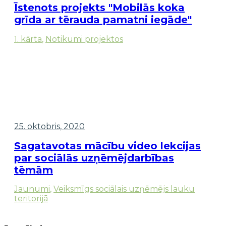
Īstenots projekts "Mobilās koka
grīda ar tērauda pamatni iegāde"
1. kārta
,
Notikumi projektos
25. oktobris, 2020
Sagatavotas mācību video lekcijas
par sociālās uzņēmējdarbības
tēmām
Jaunumi
,
Veiksmīgs sociālais uzņēmējs lauku
teritorijā