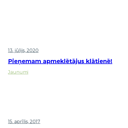
13. jūlijs, 2020
Pieņemam apmeklētājus klātienē!
Jaunumi
15. aprīlis, 2017