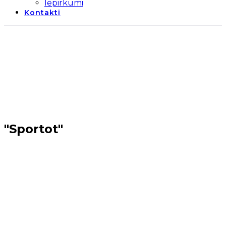
Iepirkumi
Kontakti
"Sportot"
Sākums
→
Mārupes novads
→
"Sportot"