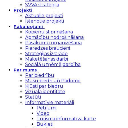
SVVA stratēģija
Projekti
Aktuālie projekti
Īstenotie projekti
Pakalpojumi
Kopienu stiprināšana
Apmācību nodrošināšana
Pasākumu organizēšana
Pieredzes braucieni
Stratēģijas izstrāde
Maketēšanas darbi
Sociālā uzņēmējdarbība
Par mums
Par biedrību
Mūsu biedri un Padome
Kļūsti par biedru
Vizuālā identitāte
Statūti
Informatīvie materiāli
Pētījumi
Video
Tūrisma informatīvā karte
Bukleti