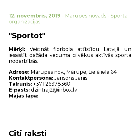
12. novembris, 2019
-
Mārupes novads
-
Sporta
organizācijas
"Sportot"
Mērķi:
Veicināt florbola attīstību Latvijā un
iesaistīt dažāda vecuma cilvēkus aktīvās sporta
nodarbībās.
Adrese:
Mārupes nov., Mārupe, Lielā iela 64
Kontaktpersona:
Jansons Jānis
Tālrunis:
+371 26378360
E-pasts:
dzintraj2@inbox.lv
Mājas lapa:
Citi raksti