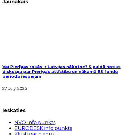
Jaunākais
Vai Pierīgas rokās ir Latvijas nākotne? Siguldā notiks
diskusija par Pierīgas attīstību un nākamā ES fondu
perioda iespējām
27. July, 2026
Ieskaties
NVO Info punkts
EURODESK info punkts
Kļūsti par biedru