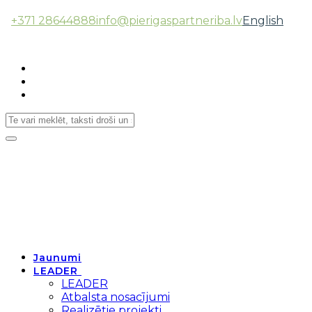
+371 28644888
info@pierigaspartneriba.lv
English
Follow Us:
Toggle
navigation
Jaunumi
LEADER
LEADER
Atbalsta nosacījumi
Realizētie projekti