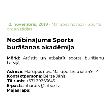
12. novembris, 2019
-
Mārupes novads
-
Sporta
organizācijas
Nodibinājums Sporta
burāšanas akadēmija
Mērķi:
Attīstīt un atbalstīt sporta burāšanu
Latvijā;
Adrese:
Mārupes nov., Mārupe, Lielā iela 49 - 4
Kontaktpersona:
Bērze Jānis
Tālrunis:
+371 29263645
E-pasts:
rihardsv@inbox.lv
Mājas lapa: