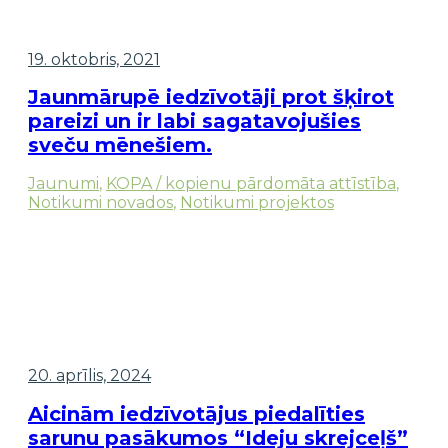
19. oktobris, 2021
Jaunmārupē iedzīvotāji prot šķirot
pareizi un ir labi sagatavojušies
sveču mēnešiem.
Jaunumi
,
KOPA / kopienu pārdomāta attīstība
,
Notikumi novados
,
Notikumi projektos
20. aprīlis, 2024
Aicinām iedzīvotājus piedalīties
sarunu pasākumos “Ideju skrejceļš”