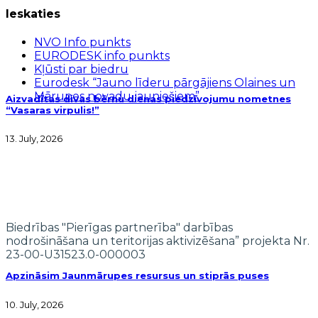
Ieskaties
NVO Info punkts
EURODESK info punkts
Kļūsti par biedru
Eurodesk “Jauno līderu pārgājiens Olaines un
Mārupes novadu jauniešiem”
Aizvadītas divas bērnu dienas piedzīvojumu nometnes
“Vasaras virpulis!”
13. July, 2026
Biedrības "Pierīgas partnerība" darbības
nodrošināšana un teritorijas aktivizēšana” projekta Nr.
23-00-U31523.0-000003
Apzināsim Jaunmārupes resursus un stiprās puses
10. July, 2026