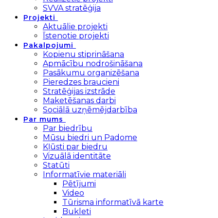
SVVA stratēģija
Projekti
Aktuālie projekti
Īstenotie projekti
Pakalpojumi
Kopienu stiprināšana
Apmācību nodrošināšana
Pasākumu organizēšana
Pieredzes braucieni
Stratēģijas izstrāde
Maketēšanas darbi
Sociālā uzņēmējdarbība
Par mums
Par biedrību
Mūsu biedri un Padome
Kļūsti par biedru
Vizuālā identitāte
Statūti
Informatīvie materiāli
Pētījumi
Video
Tūrisma informatīvā karte
Bukleti