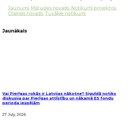
Jaunumi
,
Mārupes novads
,
Notikumi projektos
,
Olaines novads
,
Tuvākie notikumi
Jaunākais
Vai Pierīgas rokās ir Latvijas nākotne? Siguldā notiks
diskusija par Pierīgas attīstību un nākamā ES fondu
perioda iespējām
27. July, 2026