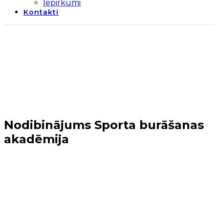
Iepirkumi
Kontakti
Nodibinājums Sporta burāšanas
akadēmija
Sākums
→
Mārupes novads
→
Nodibinājums Sporta
burāšanas akadēmija