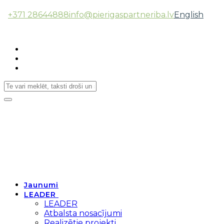
+371 28644888
info@pierigaspartneriba.lv
English
Follow Us:
Toggle
navigation
Jaunumi
LEADER
LEADER
Atbalsta nosacījumi
Realizētie projekti