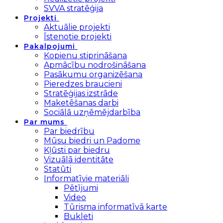
SVVA stratēģija
Projekti
Aktuālie projekti
Īstenotie projekti
Pakalpojumi
Kopienu stiprināšana
Apmācību nodrošināšana
Pasākumu organizēšana
Pieredzes braucieni
Stratēģijas izstrāde
Maketēšanas darbi
Sociālā uzņēmējdarbība
Par mums
Par biedrību
Mūsu biedri un Padome
Kļūsti par biedru
Vizuālā identitāte
Statūti
Informatīvie materiāli
Pētījumi
Video
Tūrisma informatīvā karte
Bukleti