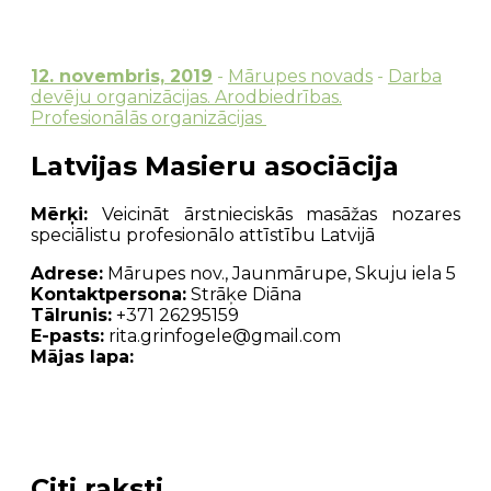
12. novembris, 2019
-
Mārupes novads
-
Darba
devēju organizācijas. Arodbiedrības.
Profesionālās organizācijas
Latvijas Masieru asociācija
Mērķi:
Veicināt ārstnieciskās masāžas nozares
speciālistu profesionālo attīstību Latvijā
Adrese:
Mārupes nov., Jaunmārupe, Skuju iela 5
Kontaktpersona:
Strāķe Diāna
Tālrunis:
+371 26295159
E-pasts:
rita.grinfogele@gmail.com
Mājas lapa:
Citi raksti