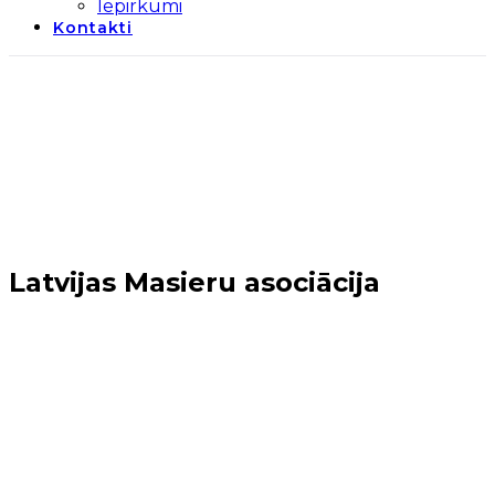
Iepirkumi
Kontakti
Latvijas Masieru asociācija
Sākums
→
Mārupes novads
→
Latvijas Masieru
asociācija