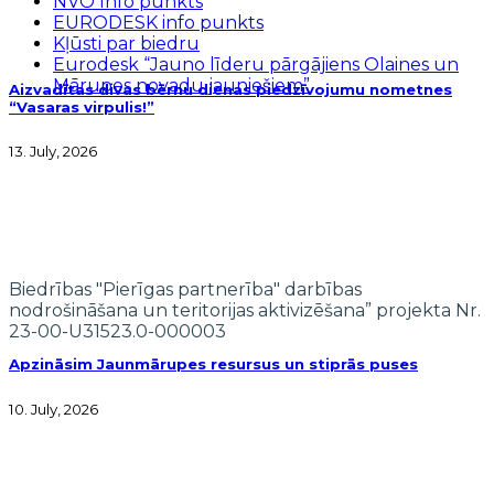
NVO Info punkts
EURODESK info punkts
Kļūsti par biedru
Eurodesk “Jauno līderu pārgājiens Olaines un
Mārupes novadu jauniešiem”
Aizvadītas divas bērnu dienas piedzīvojumu nometnes
“Vasaras virpulis!”
13. July, 2026
Biedrības "Pierīgas partnerība" darbības
nodrošināšana un teritorijas aktivizēšana” projekta Nr.
23-00-U31523.0-000003
Apzināsim Jaunmārupes resursus un stiprās puses
10. July, 2026