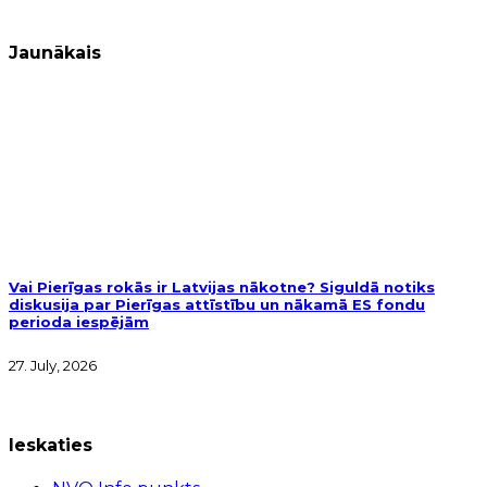
Jaunākais
Vai Pierīgas rokās ir Latvijas nākotne? Siguldā notiks
diskusija par Pierīgas attīstību un nākamā ES fondu
perioda iespējām
27. July, 2026
Ieskaties