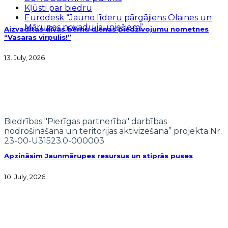
Kļūsti par biedru
Eurodesk “Jauno līderu pārgājiens Olaines un
Mārupes novadu jauniešiem”
Aizvadītas divas bērnu dienas piedzīvojumu nometnes
“Vasaras virpulis!”
13. July, 2026
Biedrības "Pierīgas partnerība" darbības
nodrošināšana un teritorijas aktivizēšana” projekta Nr.
23-00-U31523.0-000003
Apzināsim Jaunmārupes resursus un stiprās puses
10. July, 2026