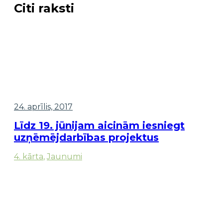
Citi raksti
24. aprīlis, 2017
Līdz 19. jūnijam aicinām iesniegt
uzņēmējdarbības projektus
4. kārta
,
Jaunumi