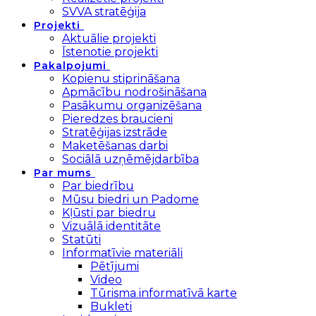
SVVA stratēģija
Projekti
Aktuālie projekti
Īstenotie projekti
Pakalpojumi
Kopienu stiprināšana
Apmācību nodrošināšana
Pasākumu organizēšana
Pieredzes braucieni
Stratēģijas izstrāde
Maketēšanas darbi
Sociālā uzņēmējdarbība
Par mums
Par biedrību
Mūsu biedri un Padome
Kļūsti par biedru
Vizuālā identitāte
Statūti
Informatīvie materiāli
Pētījumi
Video
Tūrisma informatīvā karte
Bukleti