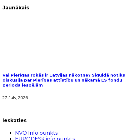
Jaunākais
Vai Pierīgas rokās ir Latvijas nākotne? Siguldā notiks
diskusija par Pierīgas attīstību un nākamā ES fondu
perioda iespējām
27. July, 2026
Ieskaties
NVO Info punkts
EURODESK info punkts