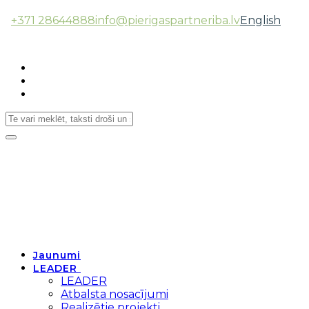
+371 28644888
info@pierigaspartneriba.lv
English
Follow Us:
Toggle
navigation
Jaunumi
LEADER
LEADER
Atbalsta nosacījumi
Realizētie projekti