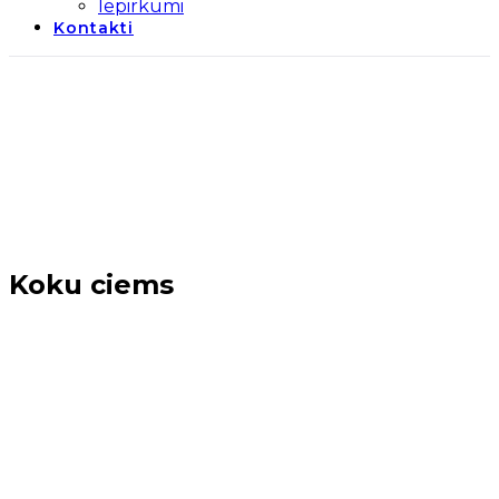
Iepirkumi
Kontakti
Koku ciems
Sākums
→
Mārupes novads
→
Koku ciems