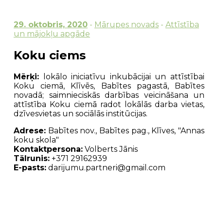
29. oktobris, 2020
-
Mārupes novads
-
Attīstība
un mājokļu apgāde
Koku ciems
Mērķi:
l
okālo iniciatīvu inkubācijai un attīstībai
Koku ciemā, Klīvēs, Babītes pagastā, Babītes
novadā; saimnieciskās darbības veicināšana un
attīstība Koku ciemā radot lokālās darba vietas,
dzīvesvietas un sociālās institūcijas.
Adrese:
Babītes nov., Babītes pag., Klīves, "Annas
koku skola"
Kontaktpersona:
Volberts Jānis
Tālrunis:
+371 29162939
E-pasts:
darijumu.partneri@gmail.com