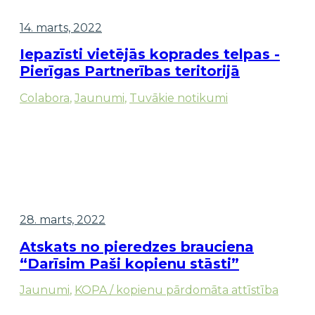
14. marts, 2022
Iepazīsti vietējās koprades telpas -
Pierīgas Partnerības teritorijā
Colabora
,
Jaunumi
,
Tuvākie notikumi
28. marts, 2022
Atskats no pieredzes brauciena
“Darīsim Paši kopienu stāsti”
Jaunumi
,
KOPA / kopienu pārdomāta attīstība