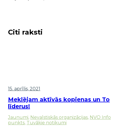
Citi raksti
15. aprīlis, 2021
Meklējam aktīvās kopienas un To
līderus!
Jaunumi
,
Nevalstiskās organizācijas
,
NVO Info
punkts
,
Tuvākie notikumi