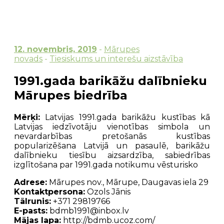
12. novembris, 2019
-
Mārupes
novads
-
Tiesiskums un interešu aizstāvība
1991.gada barikāžu dalībnieku
Mārupes biedrība
Mērķi:
Latvijas 1991.gada barikāžu kustības kā
Latvijas iedzīvotāju vienotības simbola un
nevardarbības pretošanās kustības
popularizēšana Latvijā un pasaulē, barikāžu
dalībnieku tiesību aizsardzība, sabiedrības
izglītošana par 1991.gada notikumu vēsturisko
Adrese:
Mārupes nov., Mārupe, Daugavas iela 29
Kontaktpersona:
Ozols Jānis
Tālrunis:
+371 29819766
E-pasts:
bdmb1991@inbox.lv
Mājas lapa:
http://bdmb.ucoz.com/