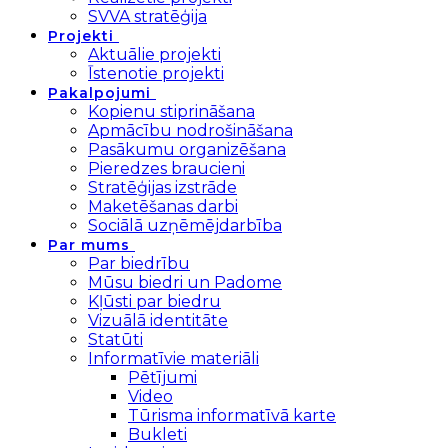
SVVA stratēģija
Projekti
Aktuālie projekti
Īstenotie projekti
Pakalpojumi
Kopienu stiprināšana
Apmācību nodrošināšana
Pasākumu organizēšana
Pieredzes braucieni
Stratēģijas izstrāde
Maketēšanas darbi
Sociālā uzņēmējdarbība
Par mums
Par biedrību
Mūsu biedri un Padome
Kļūsti par biedru
Vizuālā identitāte
Statūti
Informatīvie materiāli
Pētījumi
Video
Tūrisma informatīvā karte
Bukleti