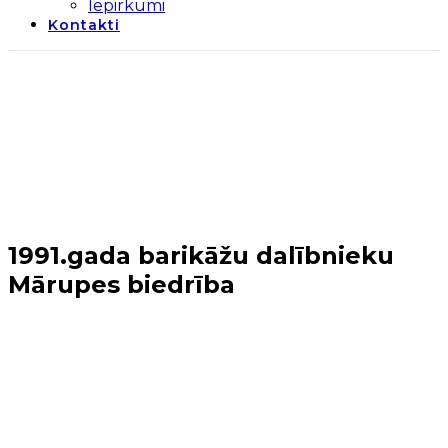
Iepirkumi
Kontakti
1991.gada barikāžu dalībnieku
Mārupes biedrība
Sākums
→
Mārupes novads
→
1991.gada barikāžu
dalībnieku Mārupes biedrība