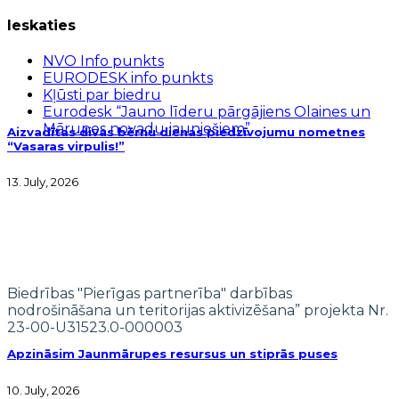
Ieskaties
NVO Info punkts
EURODESK info punkts
Kļūsti par biedru
Eurodesk “Jauno līderu pārgājiens Olaines un
Mārupes novadu jauniešiem”
Aizvadītas divas bērnu dienas piedzīvojumu nometnes
“Vasaras virpulis!”
13. July, 2026
Biedrības "Pierīgas partnerība" darbības
nodrošināšana un teritorijas aktivizēšana” projekta Nr.
23-00-U31523.0-000003
Apzināsim Jaunmārupes resursus un stiprās puses
10. July, 2026