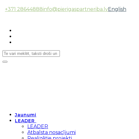
+371 28644888
info@pierigaspartneriba.lv
English
Follow Us:
Toggle
navigation
Jaunumi
LEADER
LEADER
Atbalsta nosacījumi
Realizētie projekti