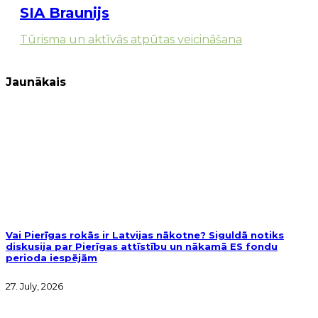
SIA Braunijs
Tūrisma un aktīvās atpūtas veicināšana
Jaunākais
Vai Pierīgas rokās ir Latvijas nākotne? Siguldā notiks
diskusija par Pierīgas attīstību un nākamā ES fondu
perioda iespējām
27. July, 2026