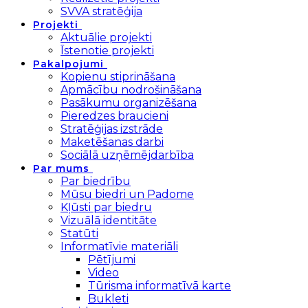
SVVA stratēģija
Projekti
Aktuālie projekti
Īstenotie projekti
Pakalpojumi
Kopienu stiprināšana
Apmācību nodrošināšana
Pasākumu organizēšana
Pieredzes braucieni
Stratēģijas izstrāde
Maketēšanas darbi
Sociālā uzņēmējdarbība
Par mums
Par biedrību
Mūsu biedri un Padome
Kļūsti par biedru
Vizuālā identitāte
Statūti
Informatīvie materiāli
Pētījumi
Video
Tūrisma informatīvā karte
Bukleti