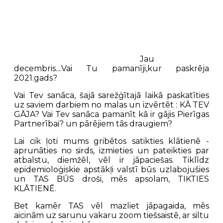
Jau
decembris....Vai Tu pamanīji,kur paskrēja
2021.gads?
Vai Tev sanāca, šajā sarežģītajā laikā paskatīties
uz saviem darbiem no malas un izvērtēt : KĀ TEV
GĀJA? Vai Tev sanāca pamanīt kā ir gājis Pierīgas
Partnerībai? un pārējiem tās draugiem?
Lai cik ļoti mums gribētos satikties klātienē -
aprunāties no sirds, izmieties un pateikties par
atbalstu, diemžēl, vēl ir jāpaciešas. Tiklīdz
epidemioloģiskie apstākļi valstī būs uzlabojušies
un TAS BŪS droši, mēs apsolam, TIKTIES
KLĀTIENĒ.
Bet kamēr TAS vēl mazliet jāpagaida, mēs
aicinām uz sarunu vakaru zoom tiešsaistē, ar siltu