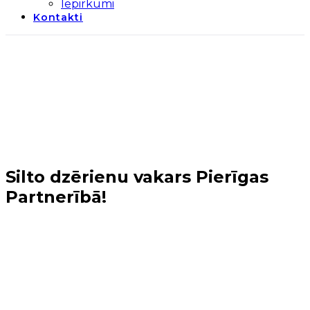
Iepirkumi
Kontakti
Silto dzērienu vakars Pierīgas
Partnerībā!
Sākums
→
Jaunumi
→
Silto dzērienu vakars Pierīgas
Partnerībā!