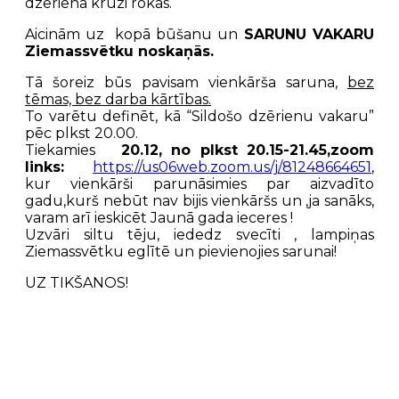
dzēriena krūzi rokās.
Aicinām uz kopā būšanu un
SARUNU VAKARU
Ziemassvētku noskaņās.
Tā šoreiz būs pavisam vienkārša saruna,
bez
tēmas, bez darba kārtības.
To varētu definēt, kā “Sildošo dzērienu vakaru”
pēc plkst 20.00.
Tiekamies
20.12, no plkst 20.15-21.45,zoom
links:
https://us06web.zoom.
us/j/81248664651
,
kur vienkārši parunāsimies par aizvadīto
gadu,kurš nebūt nav bijis vienkāršs un ,ja sanāks,
varam arī ieskicēt Jaunā gada ieceres !
Uzvāri siltu tēju, iededz svecīti , lampiņas
Ziemassvētku eglītē un pievienojies sarunai!
UZ TIKŠANOS!