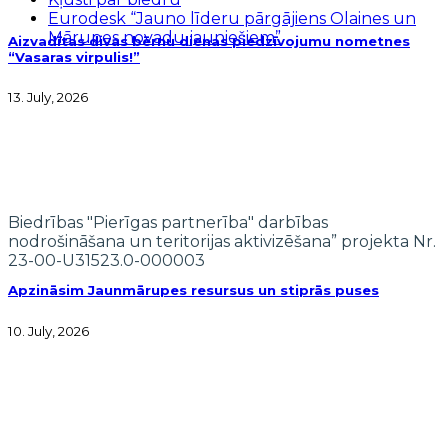
Eurodesk “Jauno līderu pārgājiens Olaines un
Mārupes novadu jauniešiem”
Aizvadītas divas bērnu dienas piedzīvojumu nometnes
“Vasaras virpulis!”
13. July, 2026
Biedrības "Pierīgas partnerība" darbības
nodrošināšana un teritorijas aktivizēšana” projekta Nr.
23-00-U31523.0-000003
Apzināsim Jaunmārupes resursus un stiprās puses
10. July, 2026