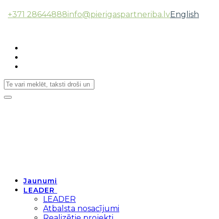
+371 28644888
info@pierigaspartneriba.lv
English
Follow Us:
Toggle
navigation
Jaunumi
LEADER
LEADER
Atbalsta nosacījumi
Realizētie projekti