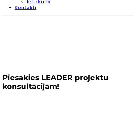
Iepirkumi
Kontakti
Piesakies LEADER projektu
konsultācijām!
Sākums
→
Jaunumi
→
Piesakies LEADER projektu
konsultācijām!