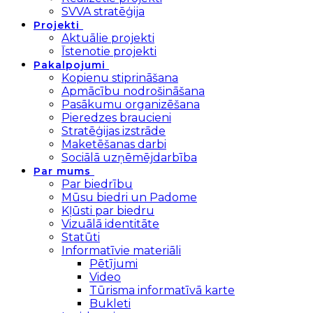
SVVA stratēģija
Projekti
Aktuālie projekti
Īstenotie projekti
Pakalpojumi
Kopienu stiprināšana
Apmācību nodrošināšana
Pasākumu organizēšana
Pieredzes braucieni
Stratēģijas izstrāde
Maketēšanas darbi
Sociālā uzņēmējdarbība
Par mums
Par biedrību
Mūsu biedri un Padome
Kļūsti par biedru
Vizuālā identitāte
Statūti
Informatīvie materiāli
Pētījumi
Video
Tūrisma informatīvā karte
Bukleti