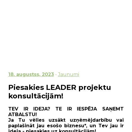
18. augustss, 2023
-
Jaunumi
Piesakies LEADER projektu
konsultācijām!
TEV IR IDEJA? TE IR IESPĒJA SAŅEMT
ATBALSTU!
Ja Tu vēlies uzsākt uzņēmējdarbību vai
paplašināt jau esošo biznesu*, un Tev jau ir
ideja - piesakies uz konsultācijām!