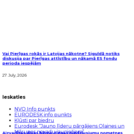
Vai Pierīgas rokās ir Latvijas nākotne? Siguldā notiks
diskusija par Pierīgas attīstību un nākamā ES fondu
perioda iespējām
27. July, 2026
Ieskaties
NVO Info punkts
EURODESK info punkts
Kļūsti par biedru
Eurodesk “Jauno līderu pārgājiens Olaines un
Mārupes novadu jauniešiem”
Aizvadītas divas bērnu dienas piedzīvojumu nometnes