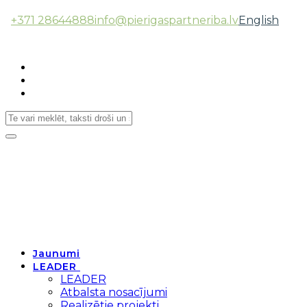
+371 28644888
info@pierigaspartneriba.lv
English
Follow Us:
Toggle
navigation
Jaunumi
LEADER
LEADER
Atbalsta nosacījumi
Realizētie projekti