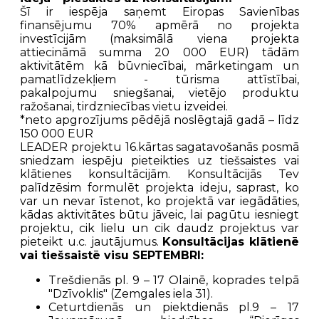
Šī ir iespēja saņemt Eiropas Savienības
finansējumu 70% apmērā no projekta
investīcijām (maksimālā viena projekta
attiecināmā summa 20 000 EUR) tādām
aktivitātēm kā būvniecībai, mārketingam un
pamatlīdzekļiem - tūrisma attīstībai,
pakalpojumu sniegšanai, vietējo produktu
ražošanai, tirdzniecības vietu izveidei.
*neto apgrozījums pēdējā noslēgtajā gadā – līdz
150 000 EUR
LEADER projektu 16.kārtas sagatavošanās posmā
sniedzam iespēju pieteikties uz tiešsaistes vai
klātienes konsultācijām. Konsultācijās Tev
palīdzēsim formulēt projekta ideju, saprast, ko
var un nevar īstenot, ko projektā var iegādāties,
kādas aktivitātes būtu jāveic, lai pagūtu iesniegt
projektu, cik lielu un cik daudz projektus var
pieteikt u.c. jautājumus.
Konsultācijas klātienē
vai tiešsaistē visu SEPTEMBRI:
Trešdienās pl. 9 – 17 Olainē, koprades telpā
"Dzīvoklis" (Zemgales iela 31).
Ceturtdienās un piektdienās pl.9 – 17