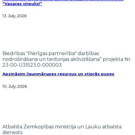
“Vasaras virpulis!”
13. July, 2026
Biedrības "Pierīgas partnerība" darbības
nodrošināšana un teritorijas aktivizēšana” projekta Nr.
23-00-U31523.0-000003
Apzināsim Jaunmārupes resursus un stiprās puses
10. July, 2026
Atbalsta Zemkopības ministrija un Lauku atbalsta
dienests