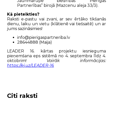
Jaunmārupē biedrības “Pierīgas
Partnerības” birojā (Mazcenu aleja 33/3).
Kā pieteikties?
Raksti e-pastu vai zvani, ar sev ērtāko tikšanās
dienu, laiku un vietu (klātienē vai tiešsaitē) un ar
jums sazināsimies!
info@pierigaspartneriba.lv
28644888 (Maija)
LEADER 16. kārtas projektu iesnieguma
pieņemšana eps sistēmā no 4. septembra līdz 4.
oktobrim!
Vairāk informācijas:
https://ej.uz/LEADER-16
Citi raksti