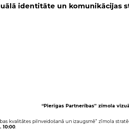
zuālā identitāte un komunikācijas s
“Pierīgas Partnerības” zīmola vizuā
bības kvalitātes pilnveidošanā un izaugsmē” zīmola stratē
. 10:00
.