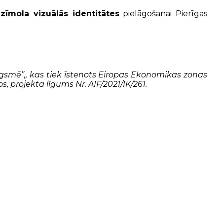
s
zīmola vizuālās identitātes
pielāgošanai Pierīgas
augsmē”,, kas tiek īstenots Eiropas Ekonomikas zonas
 projekta līgums Nr. AIF/2021/IK/261.