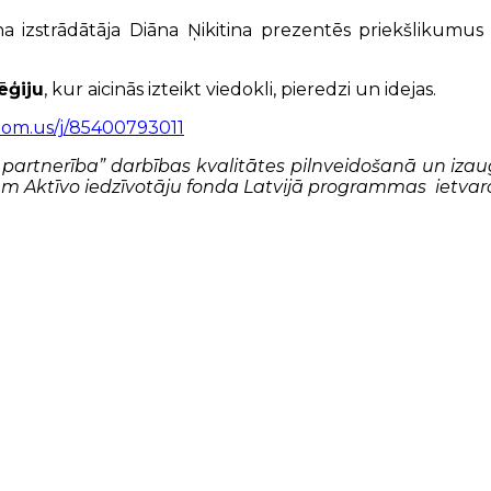
na izstrādātāja Diāna Ņikitina prezentēs priekšlikumu
ēģiju
, kur aicinās izteikt viedokli, pieredzi un idejas.
oom.us/j/85400793011
gas partnerība” darbības kvalitātes pilnveidošanā un iz
 Aktīvo iedzīvotāju fonda Latvijā programmas ietvaros,