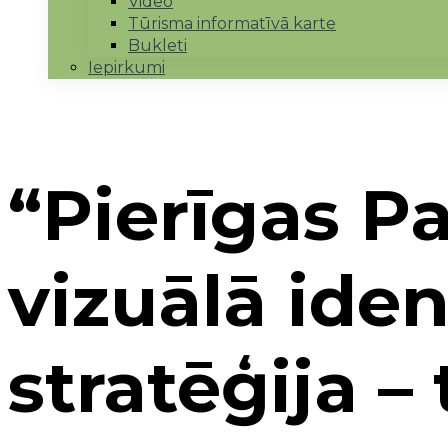
Video
Tūrisma informatīvā karte
Bukleti
Iepirkumi
“Pierīgas P
vizuālā ide
stratēģija –