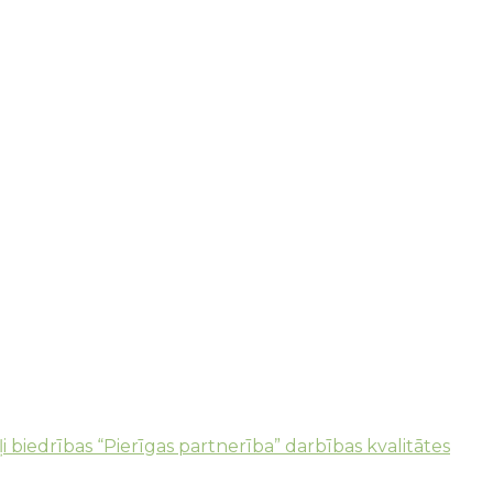
omunikācijas stratēģija – trešā darba grupa
ļi biedrības “Pierīgas partnerība” darbības kvalitātes