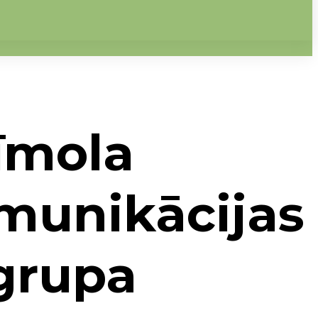
zīmola
omunikācijas
 grupa