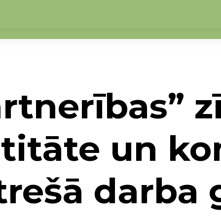
artnerības” 
ntitāte un k
 trešā darba