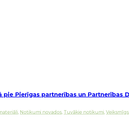
nā pie Pierīgas partnerības un Partnerība
ateriāli
,
Notikumi novados
,
Tuvākie notikumi
,
Veiksmīgs 