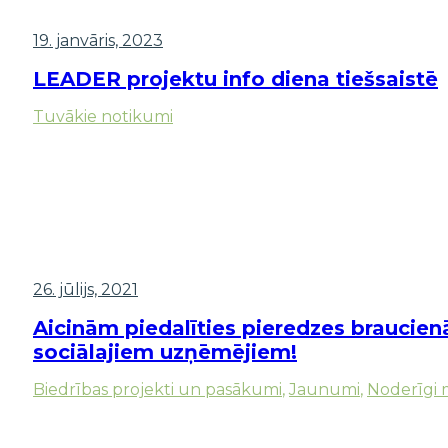
19. janvāris, 2023
LEADER projektu info diena tiešsaistē
Tuvākie notikumi
26. jūlijs, 2021
Aicinām piedalīties pieredzes braucie
sociālajiem uzņēmējiem!
Biedrības projekti un pasākumi
,
Jaunumi
,
Noderīgi m