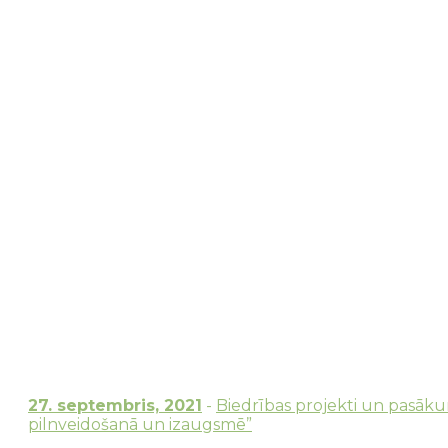
Sākums
→
Biedrības projekti un pasākumi
→
“Pi
27. septembris, 2021
-
Biedrības projekti un pasāk
pilnveidošanā un izaugsmē”