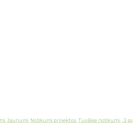
erīgas Partnerības” zīmola vizuālā identitāte un k
umi
,
Jaunumi
,
Notikumi projektos
,
Tuvākie notikumi
,
„3 so