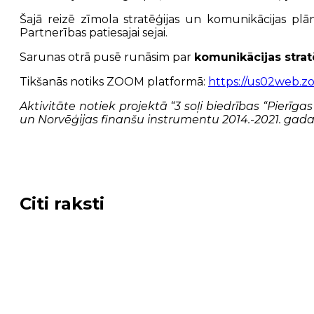
Šajā reizē zīmola stratēģijas un komunikācijas plā
Partnerības patiesajai sejai.
Sarunas otrā pusē runāsim par
komunikācijas strat
Tikšanās notiks ZOOM platformā:
https://us02web.z
Aktivitāte notiek projektā “3 soļi biedrības “Pierī
un Norvēģijas finanšu instrumentu 2014.-2021. gadam
Citi raksti