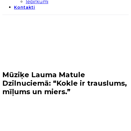
Iepirkumi
Kontakti
Mūziķe Lauma Matule
Dzilnuciemā: “Kokle ir trauslums,
mīļums un miers.”
Sākums
→
Jaunieši
→
Mūziķe Lauma Matule
Dzilnuciemā: “Kokle ir trauslums, mīļums un miers.”