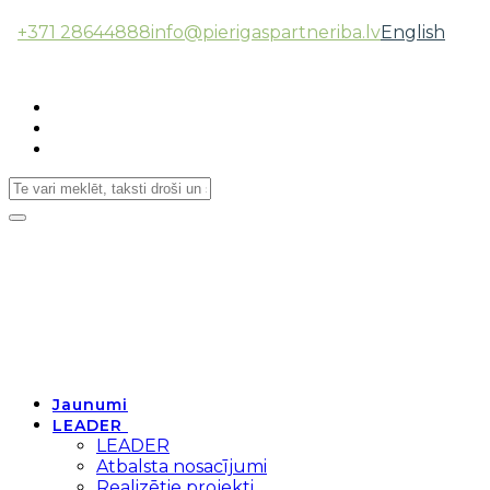
+371 28644888
info@pierigaspartneriba.lv
English
Follow Us:
Toggle
navigation
Jaunumi
LEADER
LEADER
Atbalsta nosacījumi
Realizētie projekti