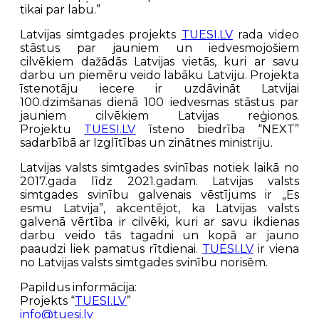
tikai par labu.”
Latvijas simtgades projekts
TUESI.LV
rada video
stāstus par jauniem un iedvesmojošiem
cilvēkiem dažādās Latvijas vietās, kuri ar savu
darbu un piemēru veido labāku Latviju. Projekta
īstenotāju iecere ir uzdāvināt Latvijai
100.dzimšanas dienā 100 iedvesmas stāstus par
jauniem cilvēkiem Latvijas reģionos.
Projektu
TUESI.LV
īsteno biedrība “NEXT”
sadarbībā ar Izglītības un zinātnes ministriju.
Latvijas valsts simtgades svinības notiek laikā no
2017.gada līdz 2021.gadam. Latvijas valsts
simtgades svinību galvenais vēstījums ir „Es
esmu Latvija”, akcentējot, ka Latvijas valsts
galvenā vērtība ir cilvēki, kuri ar savu ikdienas
darbu veido tās tagadni un kopā ar jauno
paaudzi liek pamatus rītdienai.
TUESI.LV
ir viena
no Latvijas valsts simtgades svinību norisēm.
Papildus informācija:
Projekts “
TUESI.LV
”
info@tuesi.lv