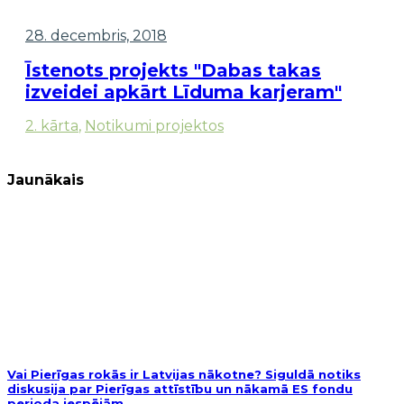
28. decembris, 2018
Īstenots projekts "Dabas takas
izveidei apkārt Līduma karjeram"
2. kārta
,
Notikumi projektos
Jaunākais
Vai Pierīgas rokās ir Latvijas nākotne? Siguldā notiks
diskusija par Pierīgas attīstību un nākamā ES fondu
perioda iespējām