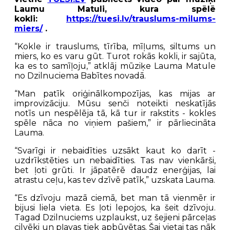
Laumu Matuli, kura spēlē
kokli:
https://tuesi.lv/trauslums-
milums-
miers/
.
“Kokle ir trauslums, tīrība, mīļums, siltums un
miers, ko es varu gūt. Turot rokās kokli, ir sajūta,
ka es to samīļoju,” atklāj mūziķe Lauma Matule
no Dzilnuciema Babītes novadā.
“Man patīk oriģinālkompozījas, kas mijas ar
improvizāciju. Mūsu senči noteikti neskatījās
notīs un nespēlēja tā, kā tur ir rakstits - kokles
spēle nāca no viņiem pašiem,” ir pārliecināta
Lauma.
“Svarīgi ir nebaidīties uzsākt kaut ko darīt -
uzdrīkstēties un nebaidīties. Tas nav vienkārši,
bet ļoti grūti. Ir jāpatērē daudz enerģijas, lai
atrastu ceļu, kas tev dzīvē patīk,” uzskata Lauma.
“Es dzīvoju mazā ciemā, bet man tā vienmēr ir
bijusi liela vieta. Es ļoti lepojos, ka šeit dzīvoju.
Tagad Dzilnuciems uzplaukst, uz šejieni pārceļas
cilvēki un pļavas tiek apbūvētas. Šai vietai tas nāk