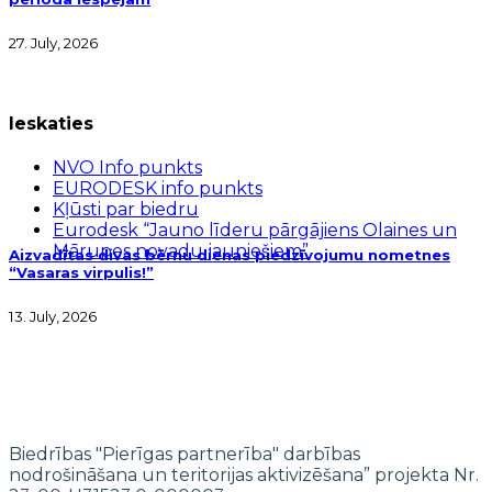
27. July, 2026
Ieskaties
NVO Info punkts
EURODESK info punkts
Kļūsti par biedru
Eurodesk “Jauno līderu pārgājiens Olaines un
Mārupes novadu jauniešiem”
Aizvadītas divas bērnu dienas piedzīvojumu nometnes
“Vasaras virpulis!”
13. July, 2026
Biedrības "Pierīgas partnerība" darbības
nodrošināšana un teritorijas aktivizēšana” projekta Nr.