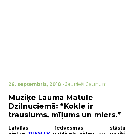
26. septembris, 2018
-
Jaunieši
,
Jaunumi
Mūziķe Lauma Matule
Dzilnuciemā: “Kokle ir
trauslums, mīļums un miers.”
Latvijas iedvesmas stāstu
vietnē
TUESI.LV
publicēts video par mūziķi