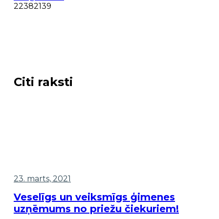
22382139
Citi raksti
23. marts, 2021
Veselīgs un veiksmīgs ģimenes
uzņēmums no priežu čiekuriem!