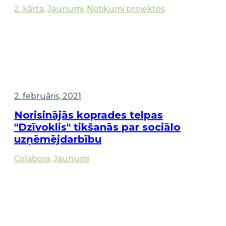
2. kārta
,
Jaunumi
,
Notikumi projektos
2. februāris, 2021
Norisinājās koprades telpas
"Dzīvoklis" tikšanās par sociālo
uzņēmējdarbību
Colabora
,
Jaunumi