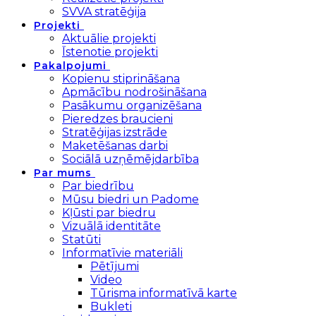
SVVA stratēģija
Projekti
Aktuālie projekti
Īstenotie projekti
Pakalpojumi
Kopienu stiprināšana
Apmācību nodrošināšana
Pasākumu organizēšana
Pieredzes braucieni
Stratēģijas izstrāde
Maketēšanas darbi
Sociālā uzņēmējdarbība
Par mums
Par biedrību
Mūsu biedri un Padome
Kļūsti par biedru
Vizuālā identitāte
Statūti
Informatīvie materiāli
Pētījumi
Video
Tūrisma informatīvā karte
Bukleti