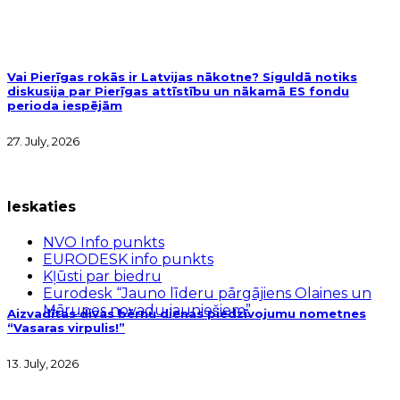
Vai Pierīgas rokās ir Latvijas nākotne? Siguldā notiks
diskusija par Pierīgas attīstību un nākamā ES fondu
perioda iespējām
27. July, 2026
Ieskaties
NVO Info punkts
EURODESK info punkts
Kļūsti par biedru
Eurodesk “Jauno līderu pārgājiens Olaines un
Mārupes novadu jauniešiem”
Aizvadītas divas bērnu dienas piedzīvojumu nometnes
“Vasaras virpulis!”
13. July, 2026