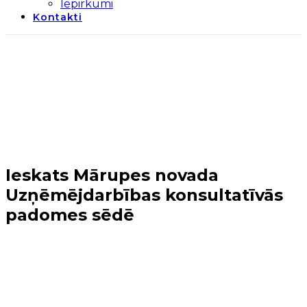
Iepirkumi
Kontakti
Ieskats Mārupes novada
Uzņēmējdarbības konsultatīvās
padomes sēdē
Sākums
→
Jaunumi
→
Ieskats Mārupes novada
Uzņēmējdarbības konsultatīvās padomes sēdē