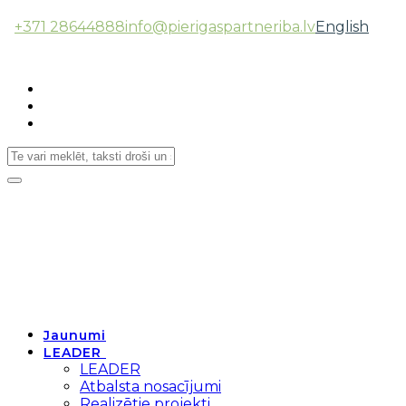
+371 28644888
info@pierigaspartneriba.lv
English
Follow Us:
Toggle
navigation
Jaunumi
LEADER
LEADER
Atbalsta nosacījumi
Realizētie projekti