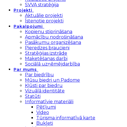
SVVA stratēģija
Projekti
Aktuālie projekti
Īstenotie projekti
Pakalpojumi
Kopienu stiprināšana
Apmācību nodrošināšana
Pasākumu organizēšana
Pieredzes braucieni
Stratēģijas izstrāde
Maketēšanas darbi
Sociālā uzņēmējdarbība
Par mums
Par biedrību
Mūsu biedri un Padome
Kļūsti par biedru
Vizuālā identitāte
Statūti
Informatīvie materiāli
Pētījumi
Video
Tūrisma informatīvā karte
Bukleti