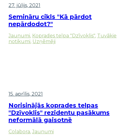
27. jūlijs, 2021
Semināru cikls "Kā pārdot
nepārdodot?"
Jaunumi
,
Koprades telpa "Dzīvoklis"
,
Tuvākie
notikumi
,
Uzņēmēji
15. aprīlis, 2021
Norisinājās koprades telpas
"Dzīvoklis" rezidentu pasākums
neformālā gaisotnē
Colabora
,
Jaunumi