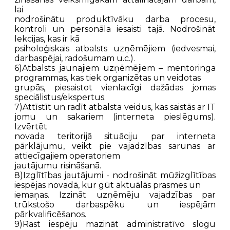
lai
nodrošinātu produktīvāku darba procesu,
kontroli un personāla iesaisti tajā. Nodrošināt
lekcijas, kas ir kā
psiholoģiskais atbalsts uzņēmējiem (iedvesmai,
darbaspējai, radošumam u.c.).
6)Atbalsts jaunajiem uzņēmējiem – mentoringa
programmas, kas tiek organizētas un veidotas
grupās, piesaistot vienlaicīgi dažādas jomas
speciālistus/ekspertus.
7)Attīstīt un radīt atbalsta veidus, kas saistās ar IT
jomu un sakariem (interneta pieslēgums).
Izvērtēt
novada teritorijā situāciju par interneta
pārklājumu, veikt pie vajadzības sarunas ar
attiecīgajiem operatoriem
jautājumu risināšanā.
8)Izglītības jautājumi - nodrošināt mūžizglītības
iespējas novadā, kur gūt aktuālās prasmes un
iemaņas. Izzināt uzņēmēju vajadzības par
trūkstošo darbaspēku un iespējām
pārkvalificēšanos.
9)Rast iespēju mazināt administratīvo slogu