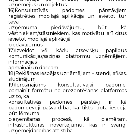
uzņēmējus un objektus.
16)Konsultatīvās padomes pārstāvjiem
reģistrēties mobilajā aplikācija un ievietot tur
sava
uzņēmuma piedāvājumu, būt kā
vēstniekiem/stāstniekiem, kas motivētu arī citus
ievietot mobilajā aplikācijā
piedāvājumus.
17)Izveidot vēl kādu atsevišķu papildus
komunikācijas/saziņas platformu uzņēmējiem,
informācijas
apmaiņai un darbam.
18)Reklāmas iespējas uzņēmējiem – stendi, afišas,
sludinājumi.
19)Ierosinājums konsultatīvajai padomei
pamainīt formātu no prezentēšanas platformas
uz to, ka
konsultatīvās padomes pārstāvji ir kā
padomdevēji pašvaldībai, ka tiktu dota iespēja
būt lēmuma
pieņemšanas procesā, kā piemēram,
infrastruktūras novērtējumu, kas ir svarīgi
uzņēmējdarbības attīstībai.