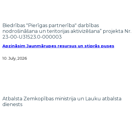
Biedrības "Pierīgas partnerība" darbības
nodrošināšana un teritorijas aktivizēšana” projekta Nr.
23-00-U31523.0-000003
Apzināsim Jaunmārupes resursus un stiprās puses
10. July, 2026
Atbalsta Zemkopības ministrija un Lauku atbalsta
dienests