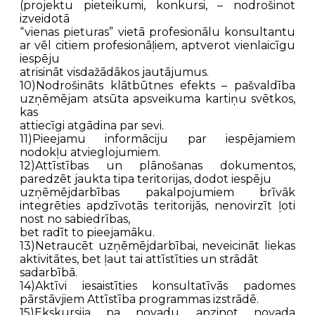
(projektu pieteikumi, konkursi, – nodrošinot
izveidotā
“vienas pieturas” vietā profesionālu konsultantu
ar vēl citiem profesionāļiem, aptverot vienlaicīgu
iespēju
atrisināt visdažādākos jautājumus.
10)Nodrošināts klātbūtnes efekts – pašvaldība
uzņēmējam atsūta apsveikuma kartiņu svētkos,
kas
attiecīgi atgādina par sevi.
11)Pieejamu informāciju par iespējamiem
nodokļu atvieglojumiem.
12)Attīstības un plānošanas dokumentos,
paredzēt jaukta tipa teritorijas, dodot iespēju
uzņēmējdarbības pakalpojumiem brīvāk
integrēties apdzīvotās teritorijās, nenovirzīt ļoti
nost no sabiedrības,
bet radīt to pieejamāku.
13)Netraucēt uzņēmējdarbībai, neveicināt liekas
aktivitātes, bet ļaut tai attīstīties un strādāt
sadarbībā.
14)Aktīvi iesaistīties konsultatīvās padomes
pārstāvjiem Attīstība programmas izstrādē.
15)Ekskursija pa novadu, apzinot novada