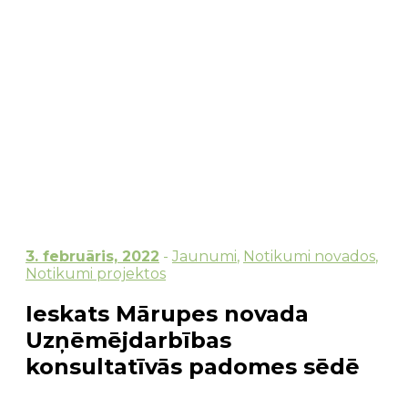
3. februāris, 2022
-
Jaunumi
,
Notikumi novados
,
Notikumi projektos
Ieskats Mārupes novada
Uzņēmējdarbības
konsultatīvās padomes sēdē