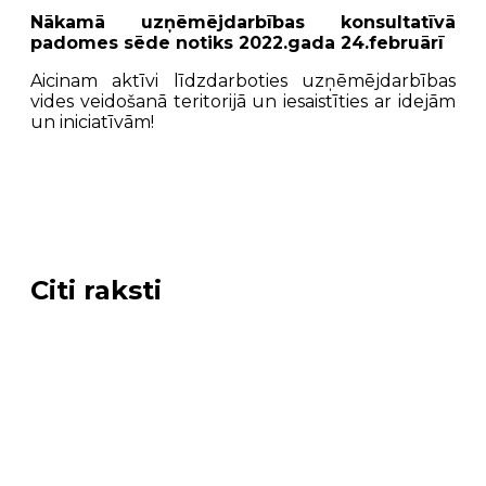
Nākamā uzņēmējdarbības konsultatīvā
padomes sēde notiks 2022.gada 24.februārī
Aicinam aktīvi līdzdarboties uzņēmējdarbības
vides veidošanā teritorijā un iesaistīties ar idejām
un iniciatīvām!
Citi raksti