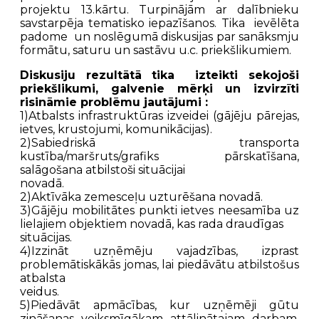
projektu 13.kārtu. Turpinājām ar dalībnieku
savstarpēja tematisko iepazīšanos. Tika ievēlēta
padome un noslēgumā diskusijas par sanāksmju
formātu, saturu un sastāvu u.c. priekšlikumiem.
Diskusiju rezultātā tika izteikti sekojoši
priekšlikumi, galvenie mērķi un izvirzīti
risināmie problēmu jautājumi :
1)Atbalsts infrastruktūras izveidei (gājēju pārejas,
ietves, krustojumi, komunikācijas).
2)Sabiedriskā transporta
kustība/maršruts/grafiks pārskatīšana,
salāgošana atbilstoši situācijai
novadā.
2)Aktīvāka zemesceļu uzturēšana novadā.
3)Gājēju mobilitātes punkti ietves neesamība uz
lielajiem objektiem novadā, kas rada draudīgas
situācijas.
4)Izzināt uzņēmēju vajadzības, izprast
problemātiskākās jomas, lai piedāvātu atbilstošus
atbalsta
veidus.
5)Piedāvāt apmācības, kur uzņēmēji gūtu
zināšanas veiksmīgākam attālinātajam darbam,