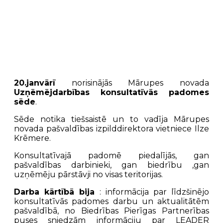
20.janvārī
norisinājās Mārupes novada
Uzņēmējdarbības konsultatīvās padomes
sēde
.
Sēde notika tiešsaistē un to vadīja Mārupes
novada pašvaldības izpilddirektora vietniece Ilze
Krēmere.
Konsultatīvajā padomē piedalījās, gan
pašvaldības darbinieki, gan biedrību ,gan
uzņēmēju pārstāvji no visas teritorijas.
Darba kārtībā bija
: informācija par līdzšinējo
konsultatīvās padomes darbu un aktualitātēm
pašvaldībā, no Biedrības Pierīgas Partnerības
puses sniedzām informāciju par LEADER