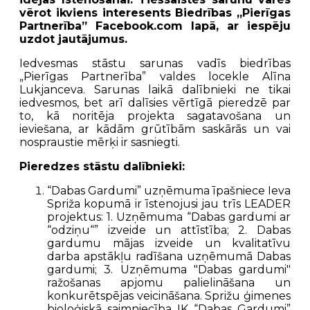
vērot ikviens interesents Biedrības „Pierīgas
Partnerība” Facebook.com lapā, ar iespēju
uzdot jautājumus.
Iedvesmas stāstu sarunas vadīs biedrības
„Pierīgas Partnerība” valdes locekle Alīna
Lukjanceva. Sarunas laikā dalībnieki ne tikai
iedvesmos, bet arī dalīsies vērtīgā pieredzē par
to, kā noritēja projekta sagatavošana un
ieviešana, ar kādām grūtībām saskārās un vai
nospraustie mērķi ir sasniegti.
Pieredzes stāstu dalībnieki:
“Dabas Gardumi” uzņēmuma īpašniece Ieva
Spriža kopumā ir īstenojusi jau trīs LEADER
projektus: 1. Uzņēmuma “Dabas gardumi ar
“odziņu“” izveide un attīstība; 2. Dabas
gardumu mājas izveide un kvalitatīvu
darba apstākļu radīšana uzņēmumā Dabas
gardumi; 3. Uzņēmuma "Dabas gardumi"
ražošanas apjomu palielināšana un
konkurētspējas veicināšana. Sprižu ģimenes
bioloģiskā saimniecība IK “Dabas Gardumi”