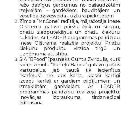
ražo dabīgus gardumus no pašaudzētām
izejvielām – gardēžiem, baudītājiem un
veselīga dzīvesveida - uztura piekritējiem.
Zīmola “Mr.Cone” radītāja, mājražotāja Inese
Olštrema gatavo priežu čiekuru sīrupu,
priežu ziedputekšņus​ un priežu čiekuru
sukādes. Ar LEADER programmas palīdzību
Inese Olštrema realizēja projektu: Priežu
čiekuru produktu virzība tirgū un
uzņēmuma attīstība.
SIA “BFood” īpašnieks Guntis Zvirbulis, kurš
radījis zīmolu “Karfeļu Banda” gatavo īpašus
kartupeļus, jeb tautā tik iecienītus
“karfeļus”. Tie būs karsti, krāsnī kārtīgi
izcepti karfeļi ar gardiem pildījumiem un
izmeklētām garšvielām. Ar LEADER
programmas palīdzību realizēja projektu:
Inovācijas izbraukuma tirdzniecībai
ēdināšanā.