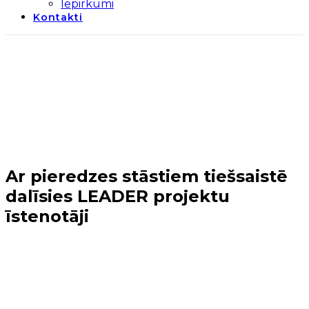
Iepirkumi
Kontakti
Ar pieredzes stāstiem tiešsaistē
dalīsies LEADER projektu
īstenotāji
Sākums
→
12.kārta
→
Ar pieredzes stāstiem tiešsaistē
dalīsies LEADER projektu īstenotāji