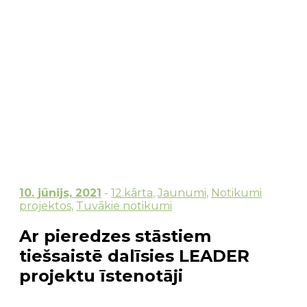
10. jūnijs, 2021
-
12.kārta
,
Jaunumi
,
Notikumi
projektos
,
Tuvākie notikumi
Ar pieredzes stāstiem
tiešsaistē dalīsies LEADER
projektu īstenotāji