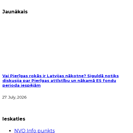
Jaunākais
Vai Pierīgas rokās ir Latvijas nākotne? Siguldā notiks
diskusija par Pierīgas attīstību un nākamā ES fondu
perioda iespējām
27. July, 2026
Ieskaties
NVO Info punkts