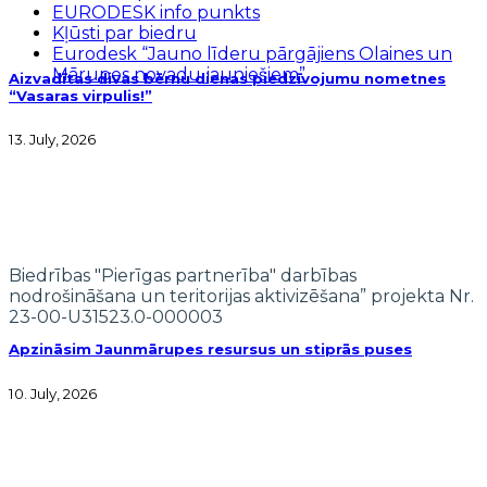
EURODESK info punkts
Kļūsti par biedru
Eurodesk “Jauno līderu pārgājiens Olaines un
Mārupes novadu jauniešiem”
Aizvadītas divas bērnu dienas piedzīvojumu nometnes
“Vasaras virpulis!”
13. July, 2026
Biedrības "Pierīgas partnerība" darbības
nodrošināšana un teritorijas aktivizēšana” projekta Nr.
23-00-U31523.0-000003
Apzināsim Jaunmārupes resursus un stiprās puses
10. July, 2026