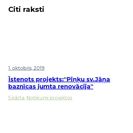
Citi raksti
1. oktobris, 2019
Īstenots projekts:''Piņķu sv.Jāņa
baznīcas jumta renovācija''
5.kārta
,
Notikumi projektos