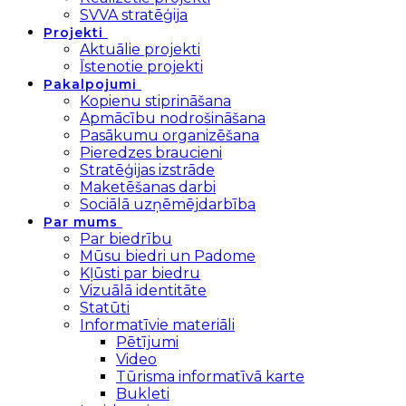
SVVA stratēģija
Projekti
Aktuālie projekti
Īstenotie projekti
Pakalpojumi
Kopienu stiprināšana
Apmācību nodrošināšana
Pasākumu organizēšana
Pieredzes braucieni
Stratēģijas izstrāde
Maketēšanas darbi
Sociālā uzņēmējdarbība
Par mums
Par biedrību
Mūsu biedri un Padome
Kļūsti par biedru
Vizuālā identitāte
Statūti
Informatīvie materiāli
Pētījumi
Video
Tūrisma informatīvā karte
Bukleti