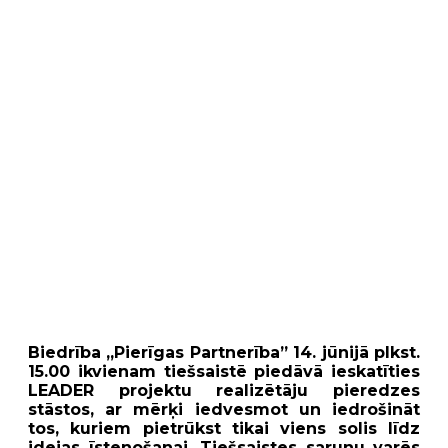
Biedrība „Pierīgas Partnerība” 14. jūnijā plkst.
15.00 ikvienam tiešsaistē piedāvā ieskatīties
LEADER projektu realizētāju pieredzes
stāstos, ar mērķi iedvesmot un iedrošināt
tos, kuriem pietrūkst tikai viens solis līdz
idejas īstenošanai. Tiešsaistes sarunu varēs