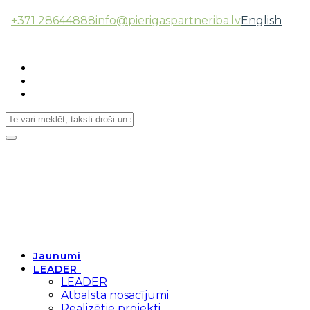
+371 28644888
info@pierigaspartneriba.lv
English
Follow Us:
Toggle
navigation
Jaunumi
LEADER
LEADER
Atbalsta nosacījumi
Realizētie projekti