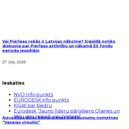
Vai Pierīgas rokās ir Latvijas nākotne? Siguldā notiks
diskusija par Pierīgas attīstību un nākamā ES fondu
perioda iespējām
27. July, 2026
Ieskaties
NVO Info punkts
EURODESK info punkts
Kļūsti par biedru
Eurodesk “Jauno līderu pārgājiens Olaines un
Mārupes novadu jauniešiem”
Aizvadītas divas bērnu dienas piedzīvojumu nometnes
“Vasaras virpulis!”