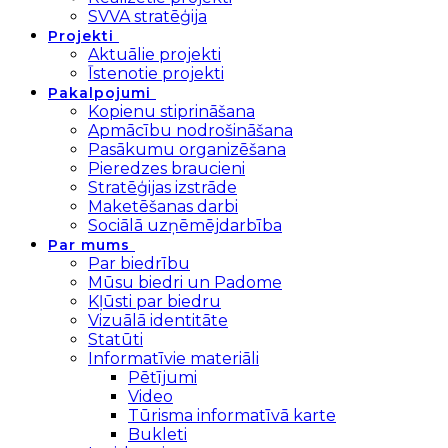
SVVA stratēģija
Projekti
Aktuālie projekti
Īstenotie projekti
Pakalpojumi
Kopienu stiprināšana
Apmācību nodrošināšana
Pasākumu organizēšana
Pieredzes braucieni
Stratēģijas izstrāde
Maketēšanas darbi
Sociālā uzņēmējdarbība
Par mums
Par biedrību
Mūsu biedri un Padome
Kļūsti par biedru
Vizuālā identitāte
Statūti
Informatīvie materiāli
Pētījumi
Video
Tūrisma informatīvā karte
Bukleti