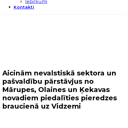
Iepirkumi
Kontakti
Aicinām nevalstiskā sektora un
pašvaldību pārstāvjus no
Mārupes, Olaines un Ķekavas
novadiem piedalīties pieredzes
braucienā uz Vidzemi
Sākums
→
Biedrības projekti un pasākumi
→
Aicinām
nevalstiskā sektora un pašvaldību pārstāvjus no