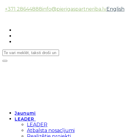
+371 28644888
info@pierigaspartneriba.lv
English
Follow Us:
Toggle
navigation
Jaunumi
LEADER
LEADER
Atbalsta nosacījumi
Realizētie projekti