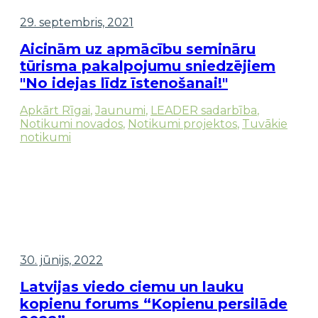
29. septembris, 2021
Aicinām uz apmācību semināru
tūrisma pakalpojumu sniedzējiem
"No idejas līdz īstenošanai!"
Apkārt Rīgai
,
Jaunumi
,
LEADER sadarbība
,
Notikumi novados
,
Notikumi projektos
,
Tuvākie
notikumi
30. jūnijs, 2022
Latvijas viedo ciemu un lauku
kopienu forums “Kopienu persilāde