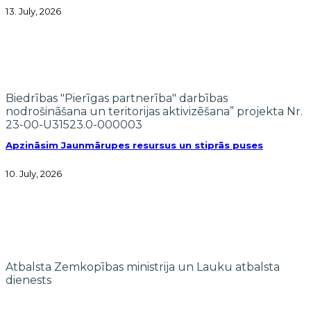
13. July, 2026
Biedrības "Pierīgas partnerība" darbības
nodrošināšana un teritorijas aktivizēšana” projekta Nr.
23-00-U31523.0-000003
Apzināsim Jaunmārupes resursus un stiprās puses
10. July, 2026
Atbalsta Zemkopības ministrija un Lauku atbalsta
dienests