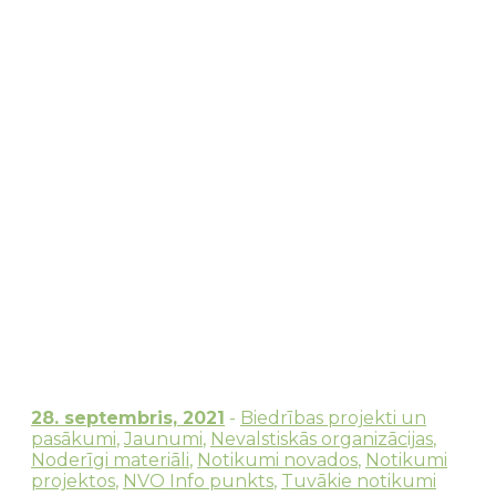
Mārupes, Olaines un Ķekavas novadiem piedalīties
pieredzes braucienā uz Vidzemi
28. septembris, 2021
-
Biedrības projekti un
pasākumi
,
Jaunumi
,
Nevalstiskās organizācijas
,
Noderīgi materiāli
,
Notikumi novados
,
Notikumi
projektos
,
NVO Info punkts
,
Tuvākie notikumi