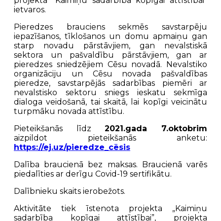
projekta “Kaimiņu sadarbība kopīgai attīstībai”
ietvaros.
Pieredzes brauciens sekmēs savstarpēju
iepazīšanos, tīklošanos un domu apmaiņu gan
starp novadu pārstāvjiem, gan nevalstiskā
sektora un pašvaldību pārstāvjiem, gan ar
pieredzes sniedzējiem Cēsu novadā. Nevalstiko
organizāciju un Cēsu novada pašvaldības
pieredze, savstarpējās sadarbības piemēri ar
nevalstisko sektoru sniegs ieskatu sekmīga
dialoga veidošanā, tai skaitā, lai kopīgi veicinātu
turpmāku novada attīstību.
Pieteikšanās līdz
2021.gada 7.oktobrim
aizpildot pieteikšanās anketu:
https://ej.uz/pieredze_cēsis
Dalība braucienā bez maksas. Braucienā varēs
piedalīties ar derīgu Covid-19 sertifikātu.
Dalībnieku skaits ierobežots.
Aktivitāte tiek īstenota projekta „Kaimiņu
sadarbība kopīgai attīstībai”, projekta