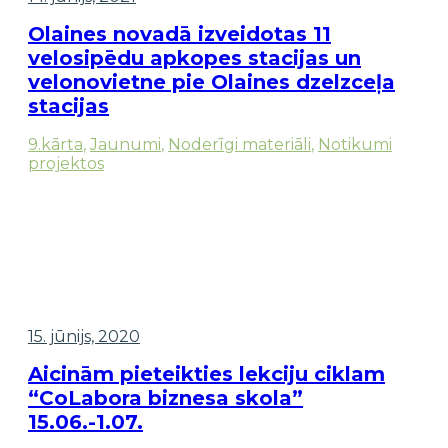
Olaines novadā izveidotas 11
velosipēdu apkopes stacijas un
velonovietne pie Olaines dzelzceļa
stacijas
9.kārta
,
Jaunumi
,
Noderīgi materiāli
,
Notikumi
projektos
15. jūnijs, 2020
Aicinām pieteikties lekciju ciklam
“CoLabora biznesa skola”
15.06.-1.07.