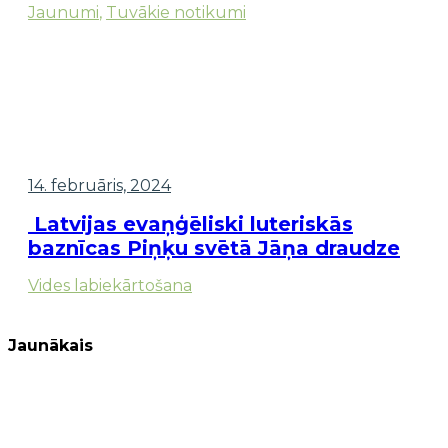
Jaunumi
,
Tuvākie notikumi
14. februāris, 2024
Latvijas evaņģēliski luteriskās
baznīcas Piņķu svētā Jāņa draudze
Vides labiekārtošana
Jaunākais