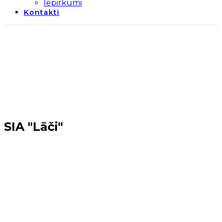
Iepirkumi
Kontakti
SIA "Lāči"
Sākums
→
Periods 2014-2020
→
SIA "Lāči"