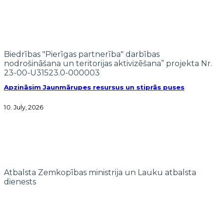
Biedrības "Pierīgas partnerība" darbības
nodrošināšana un teritorijas aktivizēšana” projekta Nr.
23-00-U31523.0-000003
Apzināsim Jaunmārupes resursus un stiprās puses
10. July, 2026
Atbalsta Zemkopības ministrija un Lauku atbalsta
dienests