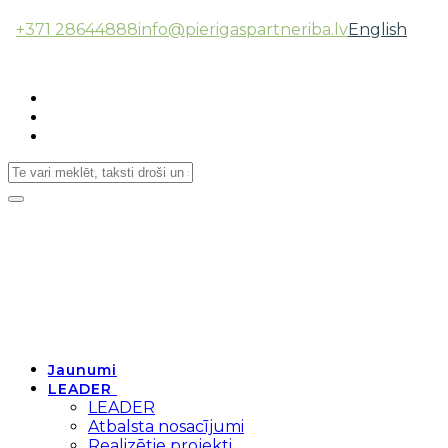
+371 28644888
info@pierigaspartneriba.lv
English
Follow Us:
Toggle
navigation
Jaunumi
LEADER
LEADER
Atbalsta nosacījumi
Realizētie projekti