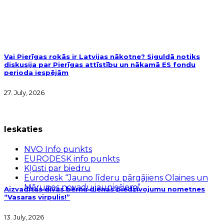
Vai Pierīgas rokās ir Latvijas nākotne? Siguldā notiks
diskusija par Pierīgas attīstību un nākamā ES fondu
perioda iespējām
27. July, 2026
Ieskaties
NVO Info punkts
EURODESK info punkts
Kļūsti par biedru
Eurodesk “Jauno līderu pārgājiens Olaines un
Mārupes novadu jauniešiem”
Aizvadītas divas bērnu dienas piedzīvojumu nometnes
“Vasaras virpulis!”
13. July, 2026