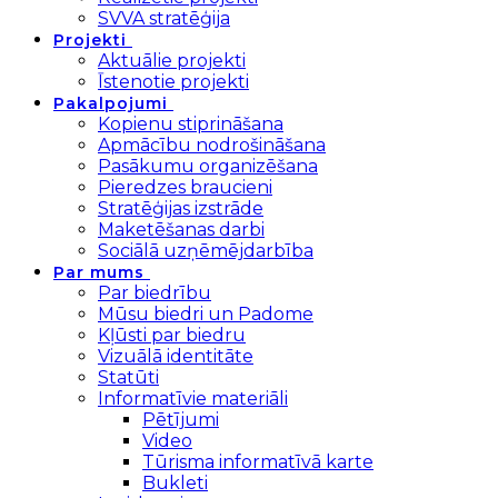
SVVA stratēģija
Projekti
Aktuālie projekti
Īstenotie projekti
Pakalpojumi
Kopienu stiprināšana
Apmācību nodrošināšana
Pasākumu organizēšana
Pieredzes braucieni
Stratēģijas izstrāde
Maketēšanas darbi
Sociālā uzņēmējdarbība
Par mums
Par biedrību
Mūsu biedri un Padome
Kļūsti par biedru
Vizuālā identitāte
Statūti
Informatīvie materiāli
Pētījumi
Video
Tūrisma informatīvā karte
Bukleti