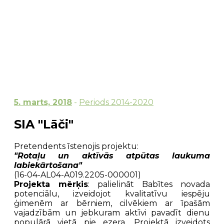
5. marts, 2018
-
Periods 2014-2020
SIA "Lāči"
Pretendents īstenojis projektu:
"Rotaļu un aktīvās atpūtas laukuma
labiekārtošana"
(16-04-AL04-A019.2205-000001)
Projekta mērķis
: palielināt Babītes novada
potenciālu, izveidojot kvalitatīvu iespēju
ģimenēm ar bērniem, cilvēkiem ar īpašām
vajadzībām un jebkuram aktīvi pavadīt dienu
populārā vietā pie ezera. Projektā izveidots