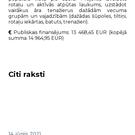
rotaļu un aktīvās atpūtas laukums, uzstādot
vairākus āra tenažierus dažādām vecuma
grupām un vajadzībām (dažādas šūpoles, tiltiņi,
rotaļu iekārtas, batuts, trenažieri).
Publiskais finansējums: 13 468,45 EUR (kopējā
summa: 14 964,95 EUR)
Citi raksti
14. jūnijs, 2021