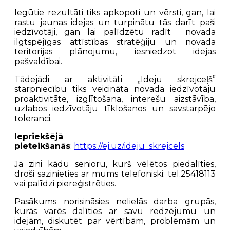
Iegūtie rezultāti tiks apkopoti un vērsti, gan, lai
rastu jaunas idejas un turpinātu tās darīt paši
iedzīvotāji, gan lai palīdzētu radīt novada
ilgtspējīgas attīstības stratēģiju un novada
teritorijas plānojumu, iesniedzot idejas
pašvaldībai.
Tādejādi ar aktivitāti „Ideju skrejceļš”
starpniecību tiks veicināta novada iedzīvotāju
proaktivitāte, izglītošana, interešu aizstāvība,
uzlabos iedzīvotāju tīklošanos un savstarpējo
toleranci.
Iepriekšējā
pieteikšanās
:
https://ej.uz/ideju_skrejcels
Ja zini kādu senioru, kurš vēlētos piedalīties,
droši sazinieties ar mums telefoniski: tel.25418113
vai palīdzi piereģistrēties.
Pasākums norisināsies nelielās darba grupās,
kurās varēs dalīties ar savu redzējumu un
idejām, diskutēt par vērtībām, problēmām un