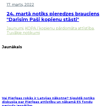
17. marts, 2022
24. martā notiks pieredzes brauciens
"Darīsim Paši kopienu stāsti"
Jaunumi
,
KOPA / kopienu pārdomāta attīstība
,
Tuvākie notikumi
Jaunākais
Vai Pierīgas rokās ir Latvijas nākotne? Siguldā notiks
diskusija par Pierīgas attīstību un nākamā ES fondu
perioda iespējām