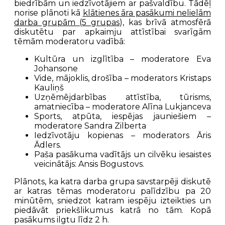
biedrībām un iedzīvotājiem ar pašvaldību. Tādēļ
norise plānoti kā
klātienes āra pasākumi nelielām
darba grupām (5 grupas
), kas brīvā atmosfērā
diskutētu par apkaimju attīstībai svarīgām
tēmām moderatoru vadībā:
Kultūra un izglītība – moderatore Eva
Johansone
Vide, mājoklis, drošība – moderators Kristaps
Kauliņš
Uzņēmējdarbības attīstība, tūrisms,
amatniecība – moderatore Alīna Lukjanceva
Sports, atpūta, iespējas jauniešiem –
moderatore Sandra Zilberta
Iedzīvotāju kopienas – moderators Āris
Ādlers.
Paša pasākuma vadītājs un cilvēku iesaistes
veicinātājs: Ansis Bogustovs.
Plānots, ka katra darba grupa savstarpēji diskutē
ar katras tēmas moderatoru palīdzību pa 20
minūtēm, sniedzot katram iespēju izteikties un
piedāvāt priekšlikumus katrā no tām. Kopā
pasākums ilgtu līdz 2 h.