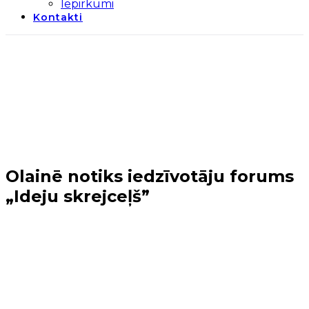
Iepirkumi
Kontakti
Olainē notiks iedzīvotāju forums
„Ideju skrejceļš”
Sākums
→
Tuvākie notikumi
→
Olainē notiks
iedzīvotāju forums „Ideju skrejceļš”