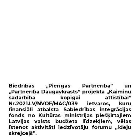
Biedrības „Pierīgas Partnerība” un
„Partnerība Daugavkrasts” projekta „Kaimiņu
sadarbība kopīgai attīstībai”
Nr.2021.LV/NVOF/MAC/039 ietvaros, kuru
finansiāli atbalsta Sabiedrības integrācijas
fonds no Kultūras ministrijas piešķirtajiem
Latvijas valsts budžeta līdzekļiem, vēlas
īstenot aktivitāti iedzīvotāju forumu „Ideju
skrejceļš”.