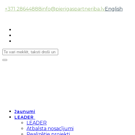
+371 28644888
info@pierigaspartneriba.lv
English
Follow Us:
Toggle
navigation
Jaunumi
LEADER
LEADER
Atbalsta nosacījumi
Realizētie projekti