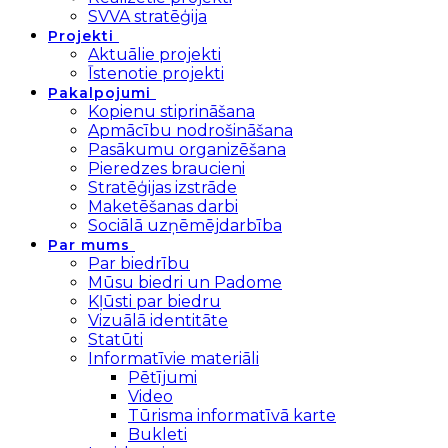
SVVA stratēģija
Projekti
Aktuālie projekti
Īstenotie projekti
Pakalpojumi
Kopienu stiprināšana
Apmācību nodrošināšana
Pasākumu organizēšana
Pieredzes braucieni
Stratēģijas izstrāde
Maketēšanas darbi
Sociālā uzņēmējdarbība
Par mums
Par biedrību
Mūsu biedri un Padome
Kļūsti par biedru
Vizuālā identitāte
Statūti
Informatīvie materiāli
Pētījumi
Video
Tūrisma informatīvā karte
Bukleti