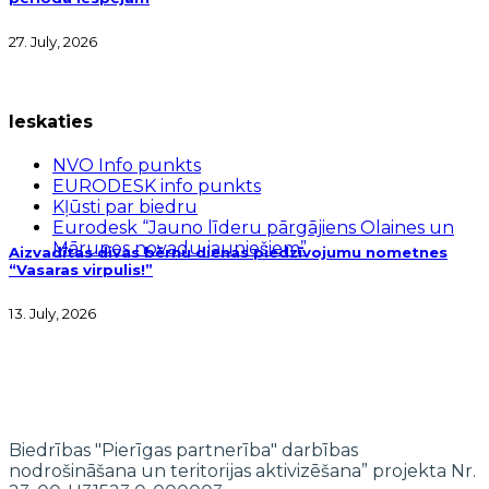
27. July, 2026
Ieskaties
NVO Info punkts
EURODESK info punkts
Kļūsti par biedru
Eurodesk “Jauno līderu pārgājiens Olaines un
Mārupes novadu jauniešiem”
Aizvadītas divas bērnu dienas piedzīvojumu nometnes
“Vasaras virpulis!”
13. July, 2026
Biedrības "Pierīgas partnerība" darbības
nodrošināšana un teritorijas aktivizēšana” projekta Nr.