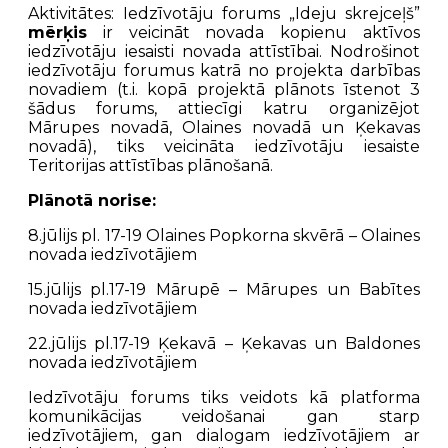
Aktivitātes: Iedzīvotāju forums „Ideju skrejceļš”
mērķis
ir veicināt novada kopienu aktīvos
iedzīvotāju iesaisti novada attīstībai. Nodrošinot
iedzīvotāju forumus katrā no projekta darbības
novadiem (t.i. kopā projektā plānots īstenot 3
šādus forums, attiecīgi katru organizējot
Mārupes novadā, Olaines novadā un Ķekavas
novadā), tiks veicināta iedzīvotāju iesaiste
Teritorijas attīstības plānošanā.
Plānotā norise:
8.jūlijs pl. 17-19 Olaines Popkorna skvērā – Olaines
novada iedzīvotājiem
15.jūlijs pl.17-19 Mārupē – Mārupes un Babītes
novada iedzīvotājiem
22.jūlijs pl.17-19 Ķekavā – Ķekavas un Baldones
novada iedzīvotājiem
Iedzīvotāju forums tiks veidots kā platforma
komunikācijas veidošanai gan starp
iedzīvotājiem, gan dialogam iedzīvotājiem ar