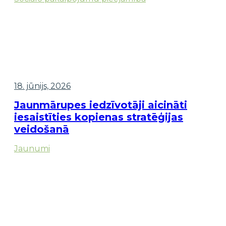
18. jūnijs, 2026
Jaunmārupes iedzīvotāji aicināti
iesaistīties kopienas stratēģijas
veidošanā
Jaunumi