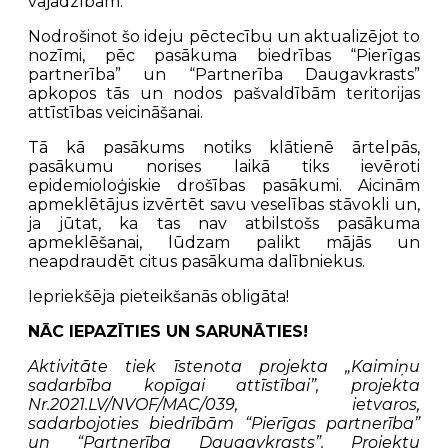
vajadzībām.
Nodrošinot šo ideju pēctecību un aktualizējot to
nozīmi, pēc pasākuma biedrības “Pierīgas
partnerība” un “Partnerība Daugavkrasts”
apkopos tās un nodos pašvaldībām teritorijas
attīstības veicināšanai.
Tā kā pasākums notiks klātienē ārtelpās,
pasākumu norises laikā tiks ievēroti
epidemioloģiskie drošības pasākumi. Aicinām
apmeklētājus izvērtēt savu veselības stāvokli un,
ja jūtat, ka tas nav atbilstošs pasākuma
apmeklēšanai, lūdzam palikt mājās un
neapdraudēt citus pasākuma dalībniekus.
Iepriekšēja pieteikšanās obligāta!
NĀC IEPAZĪTIES UN SARUNĀTIES!
Aktivitāte tiek īstenota projekta „Kaimiņu
sadarbība kopīgai attīstībai”, projekta
Nr.2021.LV/NVOF/MAC/039, ietvaros,
sadarbojoties biedrībām “Pierīgas partnerība”
un “Partnerība Daugavkrasts”. Projektu