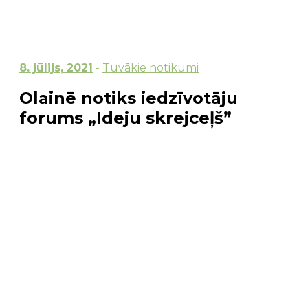
8. jūlijs, 2021
-
Tuvākie notikumi
Olainē notiks iedzīvotāju
forums „Ideju skrejceļš”