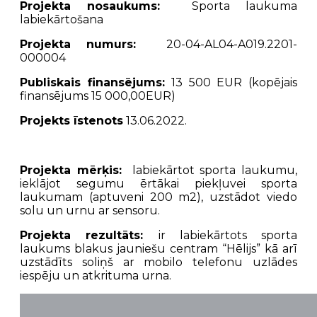
Projekta nosaukums:
Sporta laukuma
labiekārtošana
Projekta numurs:
20-04-AL04-A019.2201-
000004
Publiskais finansējums:
13 500 EUR (kopējais
finansējums 15 000,00EUR)
Projekts īstenots
13.06.2022.
Projekta mērķis:
labiekārtot sporta laukumu,
ieklājot segumu ērtākai piekļuvei sporta
laukumam (aptuveni 200 m2), uzstādot viedo
solu un urnu ar sensoru.
Projekta rezultāts:
ir labiekārtots sporta
laukums blakus jauniešu centram “Hēlijs” kā arī
uzstādīts soliņš ar mobilo telefonu uzlādes
iespēju un atkrituma urna.