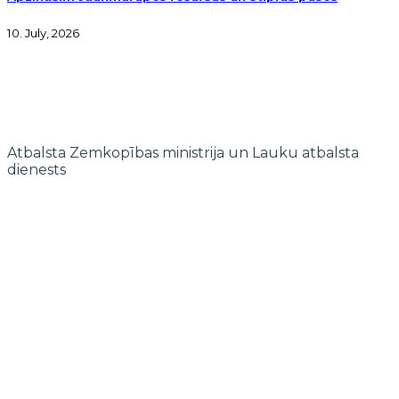
10. July, 2026
Atbalsta Zemkopības ministrija un Lauku atbalsta
dienests
© 2022 biedrība "Pierīgas partnerība"
Mājaslapas izstrādi finansē Islande, Lihtenšteina un Norvēģija EEZ un
Norvēģijas grantu programmas “Aktīvo iedzīvotāju fonds” ietvaros.