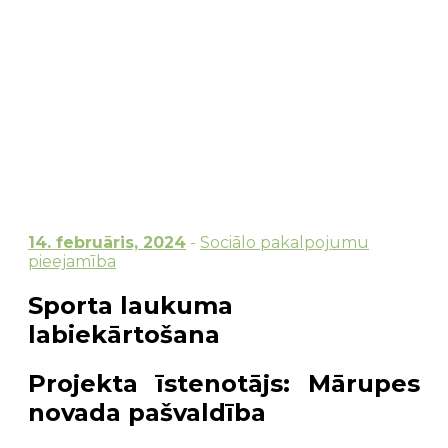
14. februāris, 2024
-
Sociālo pakalpojumu
pieejamība
Sporta laukuma
labiekārtošana
Projekta īstenotājs
: Mārupes
novada pašvaldība