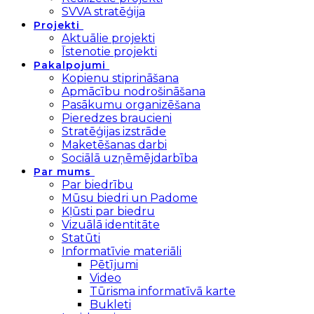
SVVA stratēģija
Projekti
Aktuālie projekti
Īstenotie projekti
Pakalpojumi
Kopienu stiprināšana
Apmācību nodrošināšana
Pasākumu organizēšana
Pieredzes braucieni
Stratēģijas izstrāde
Maketēšanas darbi
Sociālā uzņēmējdarbība
Par mums
Par biedrību
Mūsu biedri un Padome
Kļūsti par biedru
Vizuālā identitāte
Statūti
Informatīvie materiāli
Pētījumi
Video
Tūrisma informatīvā karte
Bukleti