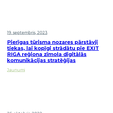
19. septembris, 2023
Pierīgas tūrisma nozares pārstāvji
tiekas, lai kopīgi strādātu pie EXIT
RIGA reģiona zīmola digitālās
komunikācijas stratēģijas
Jaunumi