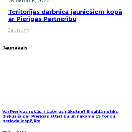
26. oktobris, 2022
Teritorijas darbnīca jauniešiem kopā
ar Pierīgas Partnerību
Jaunumi
Jaunākais
Vai Pierīgas rokās ir Latvijas nākotne? Siguldā notiks
diskusija par Pierīgas attīstību un nākamā ES fondu
perioda iespējām