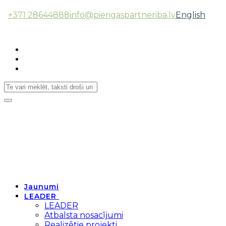
+371 28644888
info@pierigaspartneriba.lv
English
Follow Us:
Toggle
navigation
Jaunumi
LEADER
LEADER
Atbalsta nosacījumi
Realizētie projekti