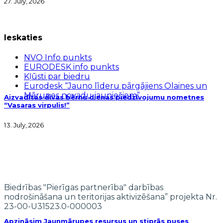
27. July, 2026
Ieskaties
NVO Info punkts
EURODESK info punkts
Kļūsti par biedru
Eurodesk “Jauno līderu pārgājiens Olaines un
Mārupes novadu jauniešiem”
Aizvadītas divas bērnu dienas piedzīvojumu nometnes
“Vasaras virpulis!”
13. July, 2026
Biedrības "Pierīgas partnerība" darbības
nodrošināšana un teritorijas aktivizēšana” projekta Nr.
23-00-U31523.0-000003
Apzināsim Jaunmārupes resursus un stiprās puses