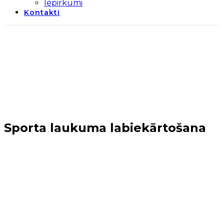
Iepirkumi
Kontakti
Sporta laukuma labiekārtošana
Sākums
→
Realizētie projekti
→
Sabiedriskā labuma
projekti (2014-2020)
→
Sociālo pakalpojumu
pieejamība
→
Sporta laukuma labiekārtošana