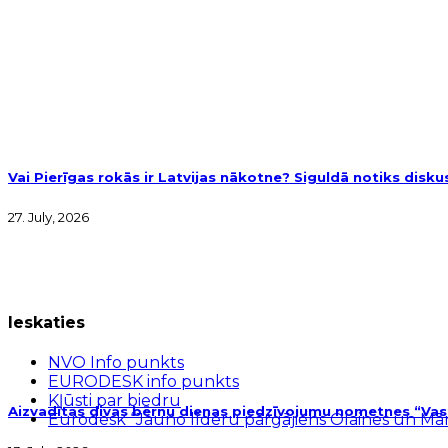
Vai Pierīgas rokās ir Latvijas nākotne? Siguldā notiks disk
27. July, 2026
Ieskaties
NVO Info punkts
EURODESK info punkts
Kļūsti par biedru
Aizvadītas divas bērnu dienas piedzīvojumu nometnes “Vasar
Eurodesk “Jauno līderu pārgājiens Olaines un M