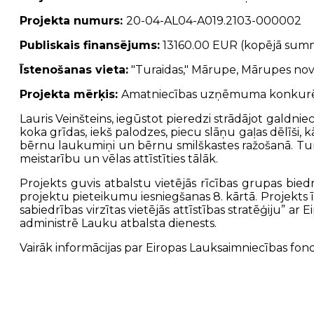
Projekta numurs:
20-04-AL04-A019.2103-000002
Publiskais finansējums:
13160.00 EUR (kopējā sum
Īstenošanas vieta:
"Turaidas," Mārupe, Mārupes no
Projekta mērķis:
Amatniecības uzņēmuma konkurētsp
Lauris Veinšteins, iegūstot pieredzi strādājot galdn
koka grīdas, iekš palodzes, piecu slāņu gaļas dēlīši, k
bērnu laukumiņi un bērnu smilškastes ražošanā. Turp
meistarību un vēlas attīstīties tālāk.
Projekts guvis atbalstu vietējās rīcības grupas biedr
projektu pieteikumu iesniegšanas 8. kārtā. Projekt
sabiedrības virzītas vietējās attīstības stratēģiju” a
administrē Lauku atbalsta dienests.
Vairāk informācijas par Eiropas Lauksaimniecības fon