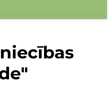
tniecības
de"
gāde"