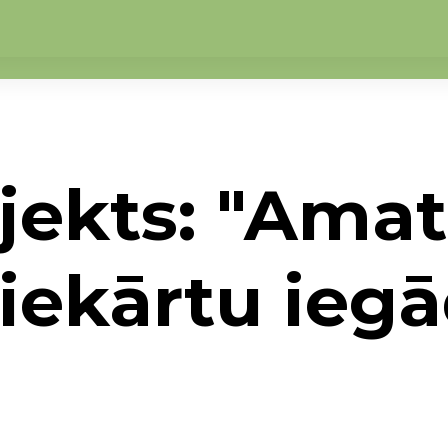
ojekts: "Ama
ekārtu iegā
ots projekts: "Amatniecības uzņēmuma iekārtu ie