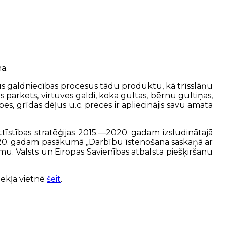
a.
dus galdniecības procesus tādu produktu, kā trīsslāņu
is parkets, virtuves galdi, koka gultas, bērnu gultiņas,
 grīdas dēļus u.c. preces ir apliecinājis savu amata
attīstības stratēģijas 2015.—2020. gadam izsludinātajā
2020. gadam pasākumā „Darbību īstenošana saskaņā ar
jumu. Valsts un Eiropas Savienības atbalsta piešķiršanu
mekļa vietnē
šeit
.