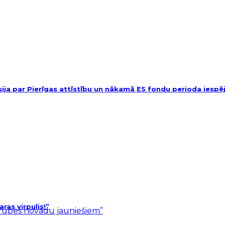
usija par Pierīgas attīstību un nākamā ES fondu perioda iesp
as virpulis!”
ārupes novadu jauniešiem”