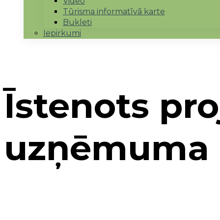
Video
Tūrisma informatīvā karte
Bukleti
Iepirkumi
Īstenots pr
uzņēmuma i
Sākums
→
Periods 2014-2020
→
8.kārta
→
Īsten