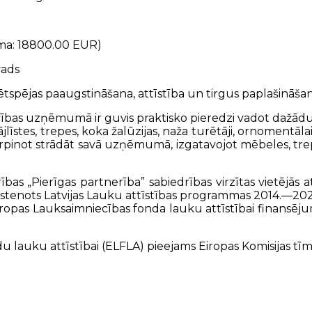
ma: 18800.00 EUR)
vads
ējas paaugstināšana, attīstība un tirgus paplašināšan
iecības uzņēmumā ir guvis praktisko pieredzi vadot dažā
ājlīstes, trepes, koka žalūzijas, naža turētāji, ornomentāla
inot strādāt savā uzņēmumā, izgatavojot mēbeles, trepes,
ības „Pierīgas partnerība” sabiedrības virzītas vietējās 
s īstenots Latvijas Lauku attīstības programmas 2014.—
r Eiropas Lauksaimniecības fonda lauku attīstībai finansē
du lauku attīstībai (ELFLA) pieejams Eiropas Komisijas tī