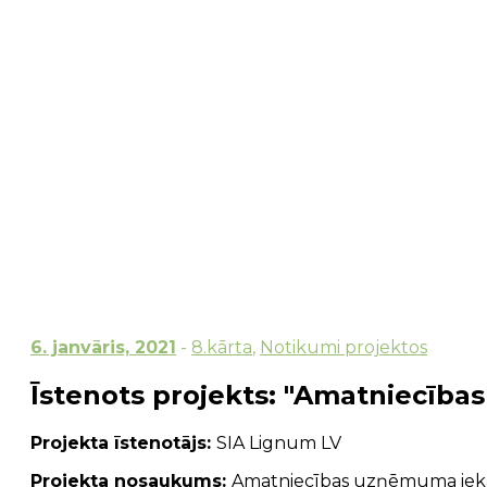
6. janvāris, 2021
-
8.kārta
,
Notikumi projektos
Īstenots projekts: "Amatniecīb
Projekta īstenotājs:
SIA Lignum LV
Projekta nosaukums:
Amatniecības uzņēmuma iek