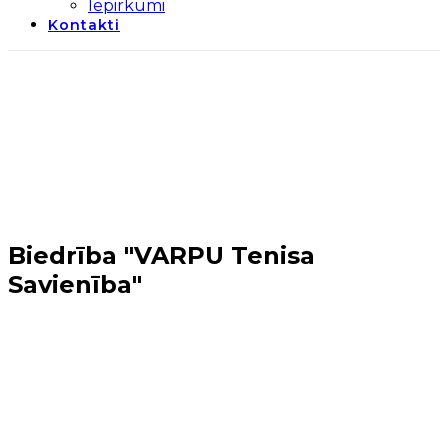
Iepirkumi
Kontakti
Biedrība "VARPU Tenisa
Savienība"
Sākums
→
Mārupes novads
→
Biedrība "VARPU
Tenisa Savienība"