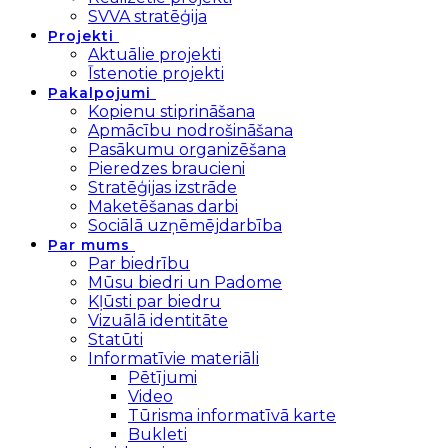
SVVA stratēģija
Projekti
Aktuālie projekti
Īstenotie projekti
Pakalpojumi
Kopienu stiprināšana
Apmācību nodrošināšana
Pasākumu organizēšana
Pieredzes braucieni
Stratēģijas izstrāde
Maketēšanas darbi
Sociālā uzņēmējdarbība
Par mums
Par biedrību
Mūsu biedri un Padome
Kļūsti par biedru
Vizuālā identitāte
Statūti
Informatīvie materiāli
Pētījumi
Video
Tūrisma informatīvā karte
Bukleti