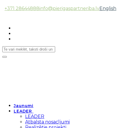
+371 28644888
info@pierigaspartneriba.lv
English
Follow Us:
Toggle
navigation
Jaunumi
LEADER
LEADER
Atbalsta nosacījumi
Realizētie projekti