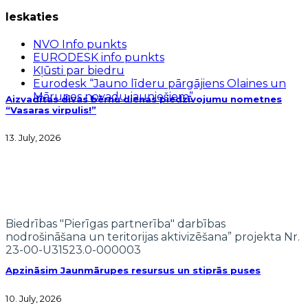
Ieskaties
NVO Info punkts
EURODESK info punkts
Kļūsti par biedru
Eurodesk “Jauno līderu pārgājiens Olaines un
Mārupes novadu jauniešiem”
Aizvadītas divas bērnu dienas piedzīvojumu nometnes
“Vasaras virpulis!”
13. July, 2026
Biedrības "Pierīgas partnerība" darbības
nodrošināšana un teritorijas aktivizēšana” projekta Nr.
23-00-U31523.0-000003
Apzināsim Jaunmārupes resursus un stiprās puses
10. July, 2026