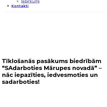
Iepirkumi
Kontakti
Tīklošanās pasākums biedrībām
“SAdarboties Mārupes novadā” –
nāc iepazīties, iedvesmoties un
sadarboties!
Sākums
→
Jaunumi
→
Tīklošanās pasākums
biedrībām “SAdarboties Mārupes novadā” – nāc
iepazīties, iedvesmoties un sadarboties!