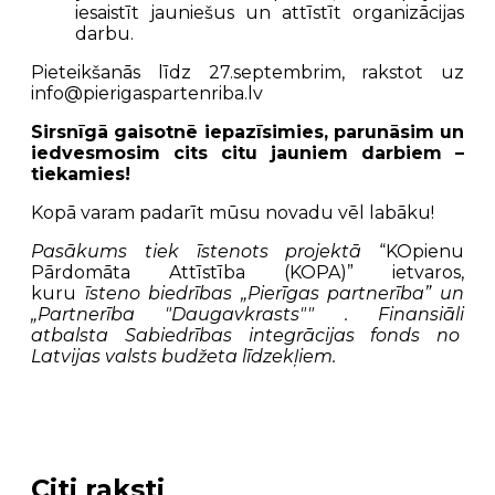
iesaistīt jauniešus un attīstīt organizācijas
darbu.
Pieteikšanās līdz 27.septembrim, rakstot uz
info@pierigaspartenriba.lv
Sirsnīgā gaisotnē iepazīsimies, parunāsim un
iedvesmosim cits citu jauniem darbiem –
tiekamies!
Kopā varam padarīt mūsu novadu vēl labāku!
Pasākums tiek īstenots projektā
“KOpienu
Pārdomāta Attīstība (KOPA)” ietvaros,
kuru
īsteno biedrības „Pierīgas partnerība” un
„Partnerība "Daugavkrasts"" . Finansiāli
atbalsta Sabiedrības integrācijas fonds no
Latvijas valsts budžeta līdzekļiem.
Citi raksti