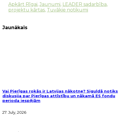
Apkārt Rīgai
,
Jaunumi
,
LEADER sadarbība
,
projektu kārtas
,
Tuvākie notikumi
Jaunākais
Vai Pierīgas rokās ir Latvijas nākotne? Siguldā notiks
diskusija par Pierīgas attīstību un nākamā ES fondu
perioda iespējām
27. July, 2026