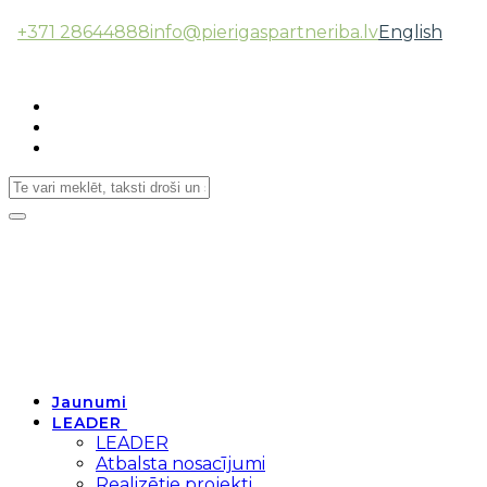
+371 28644888
info@pierigaspartneriba.lv
English
Follow Us:
Toggle
navigation
Jaunumi
LEADER
LEADER
Atbalsta nosacījumi
Realizētie projekti