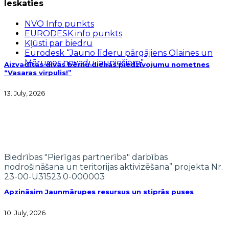
Ieskaties
NVO Info punkts
EURODESK info punkts
Kļūsti par biedru
Eurodesk “Jauno līderu pārgājiens Olaines un
Mārupes novadu jauniešiem”
Aizvadītas divas bērnu dienas piedzīvojumu nometnes
“Vasaras virpulis!”
13. July, 2026
Biedrības "Pierīgas partnerība" darbības
nodrošināšana un teritorijas aktivizēšana” projekta Nr.
23-00-U31523.0-000003
Apzināsim Jaunmārupes resursus un stiprās puses
10. July, 2026