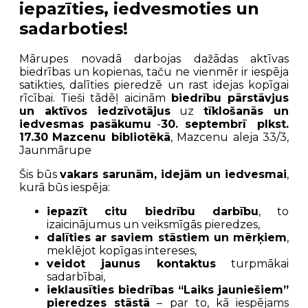
iepazīties, iedvesmoties un
sadarboties!
Mārupes novadā darbojas dažādas aktīvas
biedrības un kopienas, taču ne vienmēr ir iespēja
satikties, dalīties pieredzē un rast idejas kopīgai
rīcībai. Tieši tādēļ aicinām
biedrību pārstāvjus
un aktīvos iedzīvotājus
uz
tīklošanās un
iedvesmas pasākumu
-
30. septembrī
plkst.
17.30
Mazcenu bibliotēkā
, Mazcenu aleja 33/3,
Jaunmārupe
Šis būs
vakars sarunām, idejām un iedvesmai
,
kurā būs iespēja:
iepazīt citu biedrību darbību
, to
izaicinājumus un veiksmīgās pieredzes,
dalīties ar saviem stāstiem un mērķiem
,
meklējot kopīgas intereses,
veidot jaunus kontaktus
turpmākai
sadarbībai,
ieklausīties biedrības “Laiks jauniešiem”
pieredzes stāstā
– par to, kā iespējams