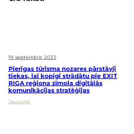
19. septembris, 2023
Pierīgas tūrisma nozares pārstāvji
tiekas, lai kopīgi strādātu pie EXIT
RIGA reģiona zīmola digitālās
komunikācijas stratēģijas
Jaunumi