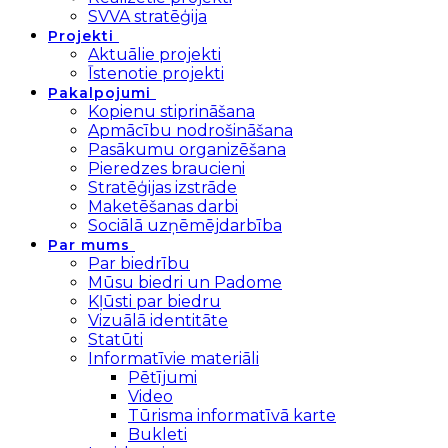
SVVA stratēģija
Projekti
Aktuālie projekti
Īstenotie projekti
Pakalpojumi
Kopienu stiprināšana
Apmācību nodrošināšana
Pasākumu organizēšana
Pieredzes braucieni
Stratēģijas izstrāde
Maketēšanas darbi
Sociālā uzņēmējdarbība
Par mums
Par biedrību
Mūsu biedri un Padome
Kļūsti par biedru
Vizuālā identitāte
Statūti
Informatīvie materiāli
Pētījumi
Video
Tūrisma informatīvā karte
Bukleti