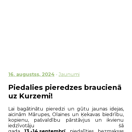
16. augustss, 2024
-
Jaunumi
Piedalies pieredzes braucienā
uz Kurzemi!
Lai bagātinātu pieredzi un gūtu jaunas idejas,
aicinām Mārupes, Olaines un Ķekavas biedrību,
kopienu, pašvaldību pārstāvjus un ikvienu
iedzīvotāju šā
gada
13.-14.septembrī
piedalīties bezmaksas