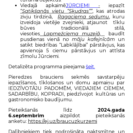
Viedajā apkaimē
JŪRCIEMI
-
iepazīt
“
Satikšanās vietu “Skudras””
, kas atrodas
zivju tirdziņā,
Ragaciem
a sedumu
, kuru
izveidoja vietējie zvejnieki, atjaunot tīklu
būves tradicionālā stilā,
viesoties
Lapmežciema muzejā,
baudīt
pusdienas vienā n
o māju kafejnīcām
un
satikt biedrības “Labklājībai” pārstāvjus, kas
apvienoja 5 ciemu pārstāvjus un attīsta
zīmolu Jūrciemi.
Detalizēta programma pieejama
šeit.
Pieredzes brauciens sekmēs savstarpēju
iepazīšanos, tīklošanos un domu apmaiņu par
IEDZĪVOTĀJU PADOMĒM, VIEDAJIEM CIEMEM,
SADARBĪBU, KOPRADI, piedzīvojot kultūras un
gastronomisko baudījumu.
Pieteikšanās līdz
202
4
.gada
6.septembrim
aizpildot pieteikšanās
anketu:
https://ej.uz/braucuzkurzemi
Dalībniekiem tiek nodrošināta naktsmītne un