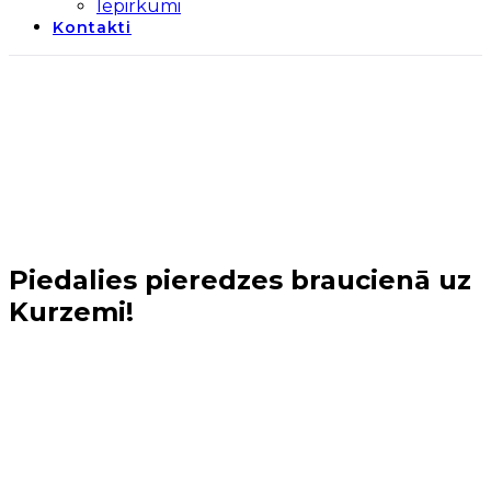
Iepirkumi
Kontakti
Piedalies pieredzes braucienā uz
Kurzemi!
Sākums
→
Jaunumi
→
Piedalies pieredzes braucienā
uz Kurzemi!