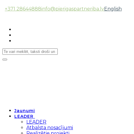
+371 28644888
info@pierigaspartneriba.lv
English
Follow Us:
Toggle
navigation
Jaunumi
LEADER
LEADER
Atbalsta nosacījumi
Realizētie projekti