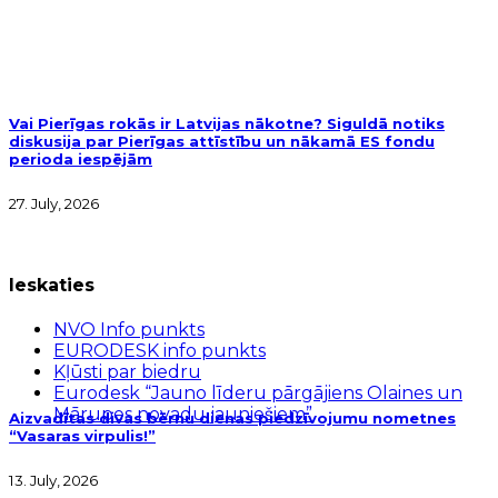
Vai Pierīgas rokās ir Latvijas nākotne? Siguldā notiks
diskusija par Pierīgas attīstību un nākamā ES fondu
perioda iespējām
27. July, 2026
Ieskaties
NVO Info punkts
EURODESK info punkts
Kļūsti par biedru
Eurodesk “Jauno līderu pārgājiens Olaines un
Mārupes novadu jauniešiem”
Aizvadītas divas bērnu dienas piedzīvojumu nometnes
“Vasaras virpulis!”
13. July, 2026