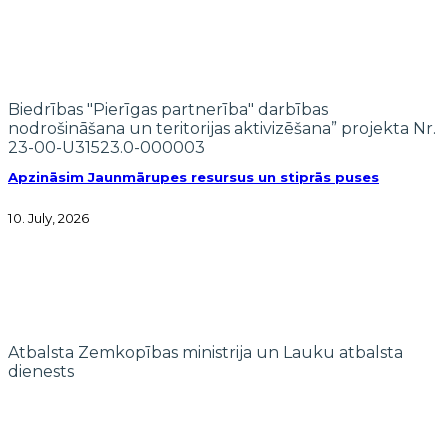
Biedrības "Pierīgas partnerība" darbības
nodrošināšana un teritorijas aktivizēšana” projekta Nr.
23-00-U31523.0-000003
Apzināsim Jaunmārupes resursus un stiprās puses
10. July, 2026
Atbalsta Zemkopības ministrija un Lauku atbalsta
dienests