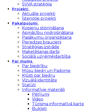
SVVA stratēģija
Projekti
Aktuālie projekti
Īstenotie projekti
Pakalpojumi
Kopienu stiprināšana
Apmācību nodrošināšana
Pasākumu organizēšana
Pieredzes braucieni
Stratēģijas izstrāde
Maketēšanas darbi
Sociālā uzņēmējdarbība
Par mums
Par biedrību
Mūsu biedri un Padome
Kļūsti par biedru
Vizuālā identitāte
Statūti
Informatīvie materiāli
Pētījumi
Video
Tūrisma informatīvā karte
Bukleti