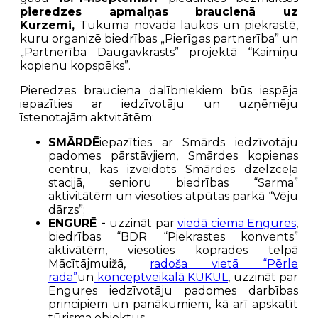
pieredzes apmaiņas braucienā uz
Kurzemi,
Tukuma novada laukos un piekrastē,
kuru organizē biedrības „Pierīgas partnerība” un
„Partnerība Daugavkrasts” projektā “Kaimiņu
kopienu kopspēks”.
Pieredzes brauciena dalībniekiem būs iespēja
iepazīties ar iedzīvotāju un uzņēmēju
īstenotajām aktvitātēm:
SMĀRDĒ
iepazīties ar Smārds iedzīvotāju
padomes pārstāvjiem, Smārdes kopienas
centru, kas izveidots Smārdes dzelzceļa
stacijā, senioru biedrības “Sarma”
aktivitātēm un viesoties atpūtas parkā “Vēju
dārzs”;
ENGURĒ -
uzzināt par
viedā ciema Engure
s
,
biedrības “BDR “Piekrastes konvents”
aktivātēm, viesoties koprades telpā
Mācītājmuižā,
radoša vietā “Pērle
rada”
un
konceptveikalā KUKUL
, uzzināt par
Engures iedzīvotāju padomes darbības
principiem un panākumiem, kā arī apskatīt
tūrisma objektus.