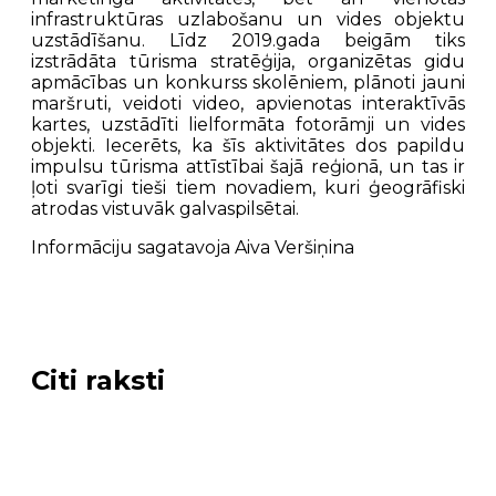
infrastruktūras uzlabošanu un vides objektu
uzstādīšanu. Līdz 2019.gada beigām tiks
izstrādāta tūrisma stratēģija, organizētas gidu
apmācības un konkurss skolēniem, plānoti jauni
maršruti, veidoti video, apvienotas interaktīvās
kartes, uzstādīti lielformāta fotorāmji un vides
objekti. Iecerēts, ka šīs aktivitātes dos papildu
impulsu tūrisma attīstībai šajā reģionā, un tas ir
ļoti svarīgi tieši tiem novadiem, kuri ģeogrāfiski
atrodas vistuvāk galvaspilsētai.
Informāciju sagatavoja Aiva Veršiņina
Citi raksti