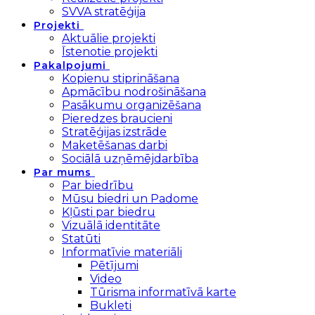
SVVA stratēģija
Projekti
Aktuālie projekti
Īstenotie projekti
Pakalpojumi
Kopienu stiprināšana
Apmācību nodrošināšana
Pasākumu organizēšana
Pieredzes braucieni
Stratēģijas izstrāde
Maketēšanas darbi
Sociālā uzņēmējdarbība
Par mums
Par biedrību
Mūsu biedri un Padome
Kļūsti par biedru
Vizuālā identitāte
Statūti
Informatīvie materiāli
Pētījumi
Video
Tūrisma informatīvā karte
Bukleti