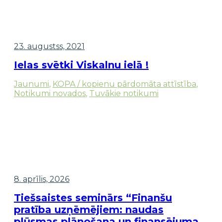
23. augustss, 2021
Ielas svētki Viskalnu ielā !
Jaunumi
,
KOPA / kopienu pārdomāta attīstība
,
Notikumi novados
,
Tuvākie notikumi
8. aprīlis, 2026
Tiešsaistes seminārs “Finanšu
pratība uzņēmējiem: naudas
plūsmas plānošana un finansējuma