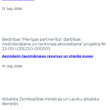
13. July, 2026
Biedrības "Pierīgas partnerība" darbības
nodrošināšana un teritorijas aktivizēšana” projekta Nr.
23-00-U31523.0-000003
Apzināsim Jaunmārupes resursus un stiprās puses
10. July, 2026
Atbalsta Zemkopības ministrija un Lauku atbalsta
dienests