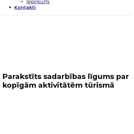
Iepirkumi
Kontakti
Parakstīts sadarbības līgums par
kopīgām aktivitātēm tūrismā
Sākums
→
Biedrības projekti un
pasākumi
→
Parakstīts sadarbības līgums par
kopīgām aktivitātēm tūrismā