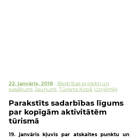
22. janvāris, 2018
-
Biedrības projekti un
pasākumi
,
Jaunumi
,
Tūrisms Kopā
,
Uzņēmēji
Parakstīts sadarbības līgums
par kopīgām aktivitātēm
tūrismā
19. janvāris kļuvis par atskaites punktu un