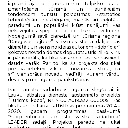
iepazīstināja ar jaunumiem telpisko datu
izmantošanai tūrismā un jaunākajām
tendencēm tūristu paradumos. Attīstoties
tehnoloģijām, neizbēgami, mainās arī ceļotāju
paradumi un populārāki kļūst risinājumi, kas
nekavējoties spēj dot atbildi tūristu vēlmēm.
Nobeigumā savā pieredzē un tūrisma reģiona
“Daugavas lejtece” veiksmes stāstā dalījās tās
dibinātājs un viens no idejas autoriem – šobrīd arī
Ķekavas novada domes deputāts Juris Žilko. Viņš
ir pārliecināts, ka tikai sadarbojoties var sasniegt
daudz vairāk. Par to, ka šis projekts dos tikai
pozitīvu ietekmi uz kopējo nozares attīstību, bija
arī vienisprātis novadu vadītāji, kuriem vārdu
deva īsi pirms līgumu parakstīšanas.
Par pamatu sadarbības līguma slēgšanai ir
Lauku atbalsta dienesta apstiprināts projekts
“Tūrisms kopā”, Nr.17-00-A019.332-000005, kas
tiks īstenots Lauku attīstības programmas 2014.–
2020. gadam programmas pasākumā
“Starpteritoriālā un starpvalstu sadarbība”
LEADER sadaļā. Projekts paredz ne tikai
mārketinga aktivitātes, bet arī vienotas