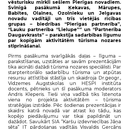
vēsturisku mirkli sešiem Pierīgas novadiem.
Svinīgā pasākumā Ķekavas, Mārupes,
Babītes, Olaines, Ozolnieku un Jelgavas
novadu vadītāji un trīs vietējās rīcības
grupas – biedrības “Pierīgas partnerība”,
“Lauku partnerība “Lielupe”” un “Partnerība
Daugavkrasts” – parakstīja sadarbības līgumu
par kopīgām aktivitātēm tūrisma nozares
stiprināšanai.
Pirms pasākuma svarīgākās daļas – līguma –
parakstīšanas, uzstāties ar savām prezentācijām
tika aicināti dažādi tūrisma nozares speciālisti. Par
starpteritoriālo sadarbību tūrisma un atpūtas
resursu attīstībai stāstīja un skaidroja Dr.geogr.,
Vidzemes Augstskolas un HESPI institūta
docents, pētnieks un šī pasākuma moderators
Andris Kleperis. Tieši viņa vadībā tiks īstenota
viena no projekta aktivitātēm – tūrisma
stratēģijas izstrāde. Pēc šodienas prezentācijas ir
skaidrs: katrā novadā var atrast ko tādu, kas
kopējo piedāvājumu var tikai papildināt un
dažādot. Savukārt SIA “Karšu izdevniecības Jāņa
sēta” IT pārdošanas vadītājs Visvaldis Gercāns