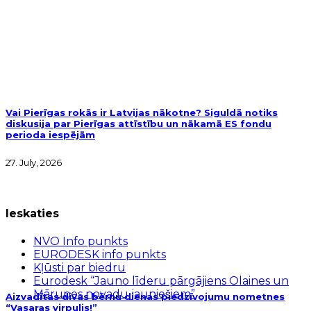
Vai Pierīgas rokās ir Latvijas nākotne? Siguldā notiks
diskusija par Pierīgas attīstību un nākamā ES fondu
perioda iespējām
27. July, 2026
Ieskaties
NVO Info punkts
EURODESK info punkts
Kļūsti par biedru
Eurodesk “Jauno līderu pārgājiens Olaines un
Mārupes novadu jauniešiem”
Aizvadītas divas bērnu dienas piedzīvojumu nometnes
“Vasaras virpulis!”