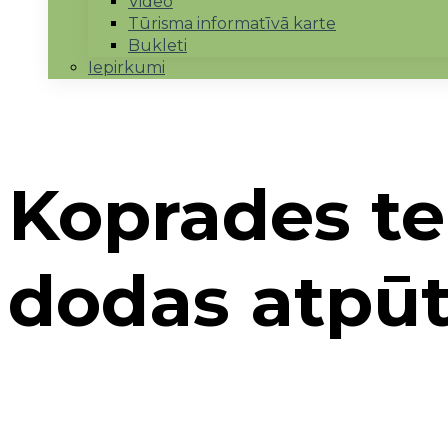
Video
Tūrisma informatīvā karte
Bukleti
Iepirkumi
Koprades tel
dodas atpū
Sākums
→
Biedrības projekti un pasākumi
→
Kop