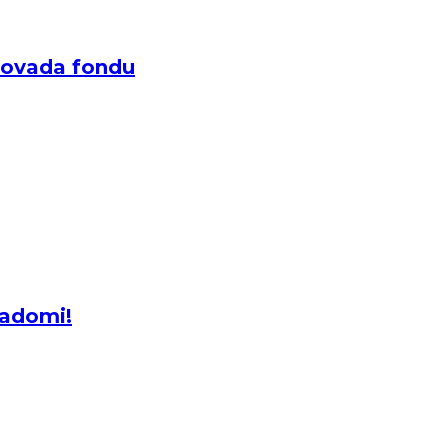
novada fondu
padomi!