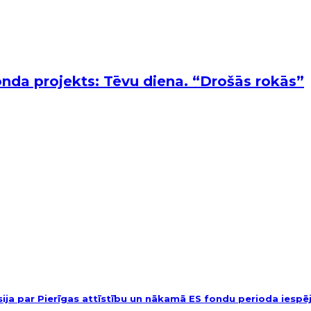
fonda projekts: Tēvu diena. “Drošās rokās”
usija par Pierīgas attīstību un nākamā ES fondu perioda iesp