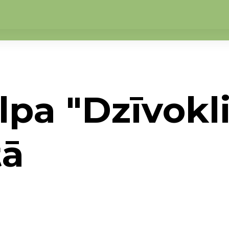
pa "Dzīvokli
tā
rades telpa "Dzīvoklis" jūnijā dodas atpūtā