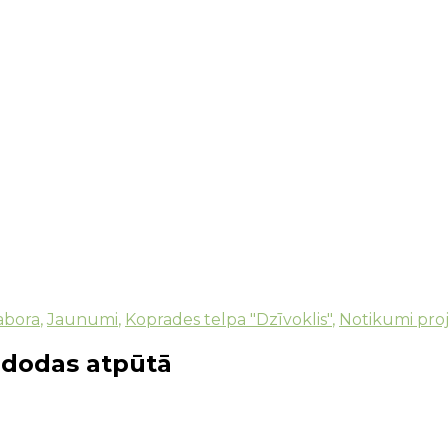
abora
,
Jaunumi
,
Koprades telpa "Dzīvoklis"
,
Notikumi pro
ā dodas atpūtā