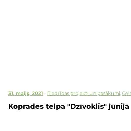
31. maijs, 2021
-
Biedrības projekti un pasākumi
,
Col
Koprades telpa "Dzīvoklis" jūnij