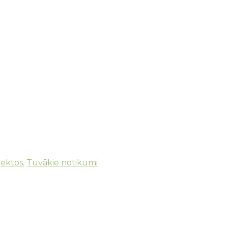
jektos
,
Tuvākie notikumi