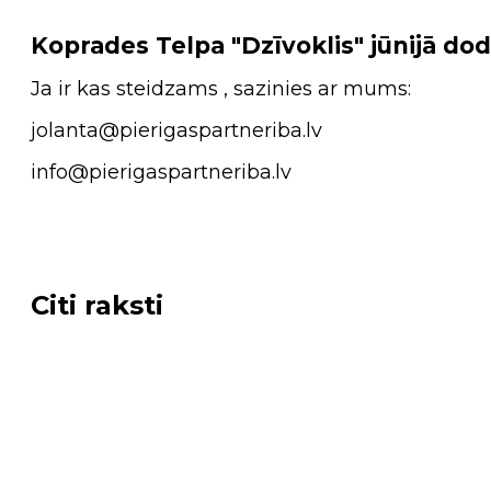
Koprades Telpa "Dzīvoklis" jūnijā do
Ja ir kas steidzams , sazinies ar mums:
jolanta@pierigaspartneriba.lv
info@pierigaspartneriba.lv
Citi raksti