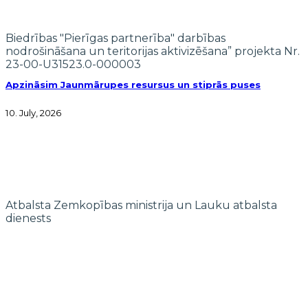
Biedrības "Pierīgas partnerība" darbības
nodrošināšana un teritorijas aktivizēšana” projekta Nr.
23-00-U31523.0-000003
Apzināsim Jaunmārupes resursus un stiprās puses
10. July, 2026
Atbalsta Zemkopības ministrija un Lauku atbalsta
dienests
© 2022 biedrība "Pierīgas partnerība"