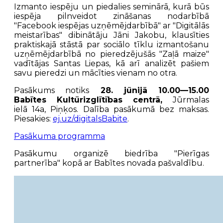
Izmanto iespēju un piedalies seminārā, kurā būs
iespēja pilnveidot zināšanas nodarbībā
"Facebook iespējas uzņēmējdarbībā" ar "Digitālās
meistarības" dibinātāju Jāni Jakobu, klausīties
praktiskajā stāstā par sociālo tīklu izmantošanu
uzņēmējdarbībā no pieredzējušās "Zaļā maize"
vadītājas Santas Liepas, kā arī analizēt pašiem
savu pieredzi un mācīties vienam no otra.
Pasākums notiks
28. jūnijā 10.00—15.00
Babītes Kultūrizglītības centrā,
Jūrmalas
ielā 14a, Piņķos. Dalība pasākumā bez maksas.
Piesakies:
ej.uz/digitalsBabite
.
Pasākuma programma
Pasākumu organizē biedrība "Pierīgas
partnerība" kopā ar Babītes novada pašvaldību.