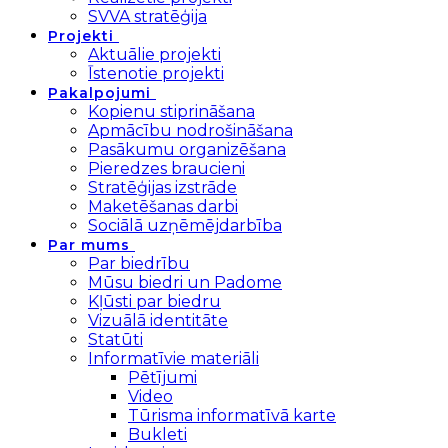
SVVA stratēģija
Projekti
Aktuālie projekti
Īstenotie projekti
Pakalpojumi
Kopienu stiprināšana
Apmācību nodrošināšana
Pasākumu organizēšana
Pieredzes braucieni
Stratēģijas izstrāde
Maketēšanas darbi
Sociālā uzņēmējdarbība
Par mums
Par biedrību
Mūsu biedri un Padome
Kļūsti par biedru
Vizuālā identitāte
Statūti
Informatīvie materiāli
Pētījumi
Video
Tūrisma informatīvā karte
Bukleti