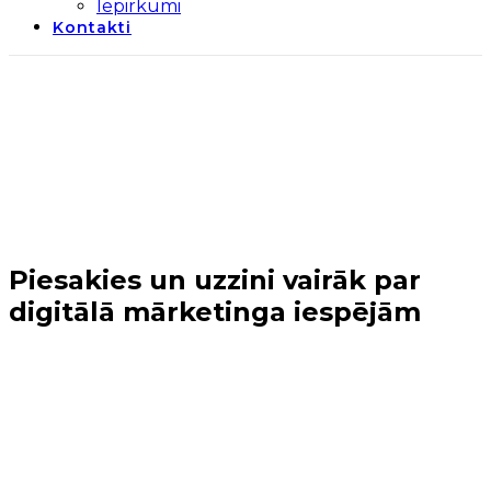
Iepirkumi
Kontakti
Piesakies un uzzini vairāk par
digitālā mārketinga iespējām
Sākums
→
Uzņēmēji
→
Piesakies un uzzini vairāk par
digitālā mārketinga iespējām