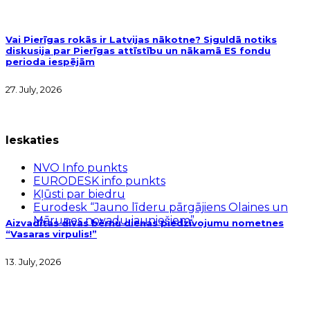
Vai Pierīgas rokās ir Latvijas nākotne? Siguldā notiks
diskusija par Pierīgas attīstību un nākamā ES fondu
perioda iespējām
27. July, 2026
Ieskaties
NVO Info punkts
EURODESK info punkts
Kļūsti par biedru
Eurodesk “Jauno līderu pārgājiens Olaines un
Mārupes novadu jauniešiem”
Aizvadītas divas bērnu dienas piedzīvojumu nometnes
“Vasaras virpulis!”
13. July, 2026