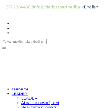
+371 28644888
info@pierigaspartneriba.lv
English
Follow Us:
Toggle
navigation
Jaunumi
LEADER
LEADER
Atbalsta nosacījumi
Realizētie projekti