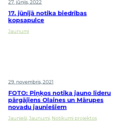
27. jūnijs, 2022
17. jūnijā notika biedrības
kopsapulce
Jaunumi
29. novembris, 2021
FOTO: Piņķos notika jauno līderu
pārgājiens Olaines un Mārupes
novadu jauniešiem
Jaunieši
,
Jaunumi
,
Notikumi projektos