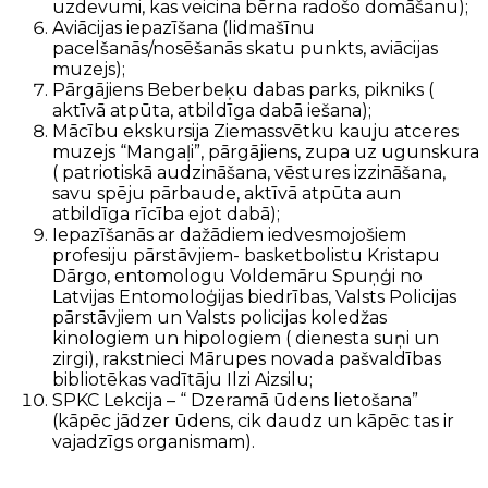
uzdevumi, kas veicina bērna radošo domāšanu);
Aviācijas iepazīšana (lidmašīnu
pacelšanās/nosēšanās skatu punkts, aviācijas
muzejs);
Pārgājiens Beberbeķu dabas parks, pikniks (
aktīvā atpūta, atbildīga dabā iešana);
Mācību ekskursija Ziemassvētku kauju atceres
muzejs “Mangaļi”, pārgājiens, zupa uz ugunskura
( patriotiskā audzināšana, vēstures izzināšana,
savu spēju pārbaude, aktīvā atpūta aun
atbildīga rīcība ejot dabā);
Iepazīšanās ar dažādiem iedvesmojošiem
profesiju pārstāvjiem- basketbolistu Kristapu
Dārgo, entomologu Voldemāru Spuņģi no
Latvijas Entomoloģijas biedrības, Valsts Policijas
pārstāvjiem un Valsts policijas koledžas
kinologiem un hipologiem ( dienesta suņi un
zirgi), rakstnieci Mārupes novada pašvaldības
bibliotēkas vadītāju Ilzi Aizsilu;
SPKC Lekcija – “ Dzeramā ūdens lietošana”
(kāpēc jādzer ūdens, cik daudz un kāpēc tas ir
vajadzīgs organismam).