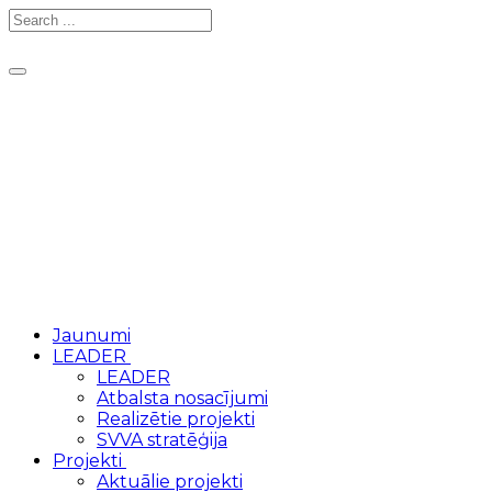
Toggle
navigation
Jaunumi
LEADER
LEADER
Atbalsta nosacījumi
Realizētie projekti
SVVA stratēģija
Projekti
Aktuālie projekti