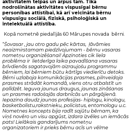
aktivitātēm telpās un ārpus tām. Tika
nodrošinātas aktivitātes vispusīgai bērnu
personības attīstībai, kā arī veicināta bērnu
vispusīgu sociālā, fiziskā, psiholoģiskā un
intelektuālā attīstība.
Kopā nometnē piedalījās 60 Mārupes novada bērni.
“
Šovasar , jau otro gadu pēc kārtas, ļāvāmies
neaizmirstamam piedzīvojumam - bērnu vasaras
nometņu organizēšanai! Apzinoties cik liela
problēma ir lietderīga laika pavadīšana vasaras
brīvdienās sagatavojām aizraujošu programmu
bērniem, lai bērniem būtu kārtīgs viedierīču detoks.
Bērni uzlaboja komunikācijas prasmes, pilnveidoja
prasmes strādāt komandā, viens otru atbalstīt un
palīdzēt. Ieguva jaunus draugus, jaunas zināšanas
un prasmes radošajās darbnīcās un pārgājienā.
Iepazina daudz jaunas profesijas- hiplogu, kinologu,
basketbolistu,rakstnieku, policistus, entomologu u.c.
Nometnes koncepts bija radīt sajūtu bērnam, ka
viņš novēro un visu apgūst, izdara izvēles un iemācās
pats! Lielākais gandarījums nometņu
organizatoriem ir prieks bērnu acīs un vēlme