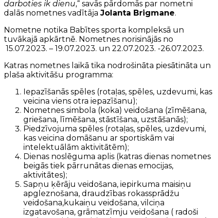
darboties ik dienu
,“ savās pārdomās par nometni
dalās nometnes vadītāja
Jolanta Brigmane
.
Nometne notika Babītes sporta kompleksā un
tuvākajā apkārtnē. Nometnes norisinājās no
15.07.2023. – 19.07.2023. un 22.07.2023. -26.07.2023.
Katras nometnes laikā tika nodrošināta piesātināta un
plaša aktivitāšu programma:
Iepazīšanās spēles (rotaļas, spēles, uzdevumi, kas
veicina viens otra iepazīšanu);
Nometnes simbola (koka) veidošana (zīmēšana,
griešana, līmēšana, stāstīšana, uzstāšanās);
Piedzīvojuma spēles (rotaļas, spēles, uzdevumi,
kas veicina domāšanu ar sportiskām vai
intelektuālām aktivitātēm);
Dienas noslēguma aplis (katras dienas nometnes
beigās tiek pārrunātas dienas emocijas,
aktivitātes);
Sapņu ķērāju veidošana, iepirkuma maisiņu
apgleznošana, draudzības rokassprādžu
veidošana,kukaiņu veidošana, vilciņa
izgatavošana, grāmatzīmju veidošana ( radoši