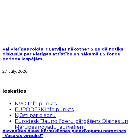
Vai Pierīgas rokās ir Latvijas nākotne? Siguldā notiks
diskusija par Pierīgas attīstību un nākamā ES fondu
perioda iespējām
27. July, 2026
Ieskaties
NVO Info punkts
EURODESK info punkts
Kļūsti par biedru
Eurodesk “Jauno līderu pārgājiens Olaines un
Mārupes novadu jauniešiem”
Aizvadītas divas bērnu dienas piedzīvojumu nometnes
“Vasaras virpulis!”