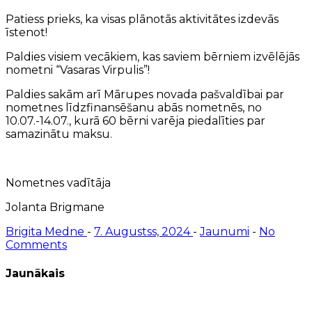
Patiess prieks, ka visas plānotās aktivitātes izdevās
īstenot!
Paldies visiem vecākiem, kas saviem bērniem izvēlējās
nometni “Vasaras Virpulis”!
Paldies sakām arī Mārupes novada pašvaldībai par
nometnes līdzfinansēšanu abās nometnēs, no
10.07.-14.07., kurā 60 bērni varēja piedalīties par
samazinātu maksu.
Nometnes vadītāja
Jolanta Brigmane
Brigita Medne
-
7. Augustss, 2024
-
Jaunumi
-
No
Comments
Jaunākais