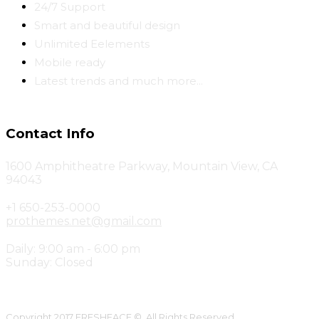
24/7 Support
Smart and beautiful design
Unlimited Eelements
Mobile ready
Latest trends and much more...
Contact Info
1600 Amphitheatre Parkway, Mountain View, CA
94043
+1 650-253-0000
prothemes.net@gmail.com
Daily: 9:00 am - 6:00 pm
Sunday: Closed
Copyright 2017
FRESHFACE
© All Rights Reserved