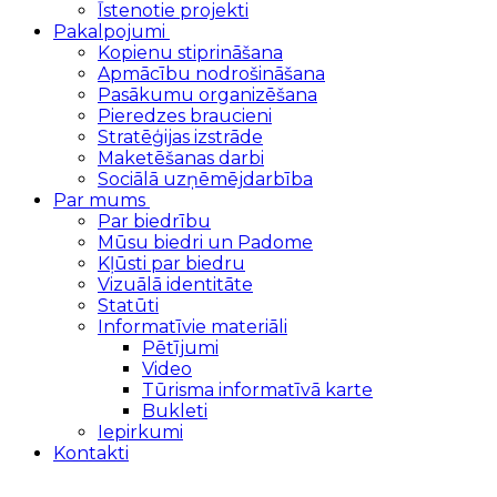
Īstenotie projekti
Pakalpojumi
Kopienu stiprināšana
Apmācību nodrošināšana
Pasākumu organizēšana
Pieredzes braucieni
Stratēģijas izstrāde
Maketēšanas darbi
Sociālā uzņēmējdarbība
Par mums
Par biedrību
Mūsu biedri un Padome
Kļūsti par biedru
Vizuālā identitāte
Statūti
Informatīvie materiāli
Pētījumi
Video
Tūrisma informatīvā karte
Bukleti
Iepirkumi
Kontakti