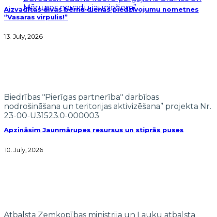
Mārupes novadu jauniešiem”
Aizvadītas divas bērnu dienas piedzīvojumu nometnes
“Vasaras virpulis!”
13. July, 2026
Biedrības "Pierīgas partnerība" darbības
nodrošināšana un teritorijas aktivizēšana” projekta Nr.
23-00-U31523.0-000003
Apzināsim Jaunmārupes resursus un stiprās puses
10. July, 2026
Atbalsta Zemkopības ministrija un Lauku atbalsta