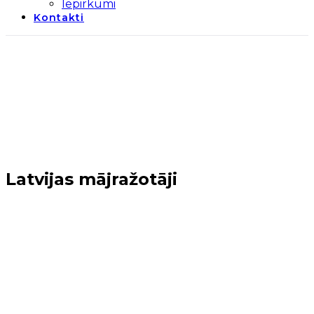
Iepirkumi
Kontakti
Latvijas mājražotāji
Sākums
→
Mārupes novads
→
Latvijas mājražotāji