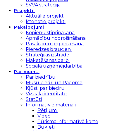
SVVA stratēģija
Projekti
Aktuālie projekti
Īstenotie projekti
Pakalpojumi
Kopienu stiprināšana
Apmācību nodrošināšana
Pasākumu organizēšana
Pieredzes braucieni
Stratēģijas izstrāde
Maketēšanas darbi
Sociālā uzņēmējdarbība
Par mums
Par biedrību
Mūsu biedri un Padome
Kļūsti par biedru
Vizuālā identitāte
Statūti
Informatīvie materiāli
Pētījumi
Video
Tūrisma informatīvā karte
Bukleti