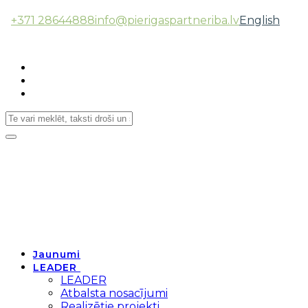
+371 28644888
info@pierigaspartneriba.lv
English
Follow Us:
Toggle
navigation
Jaunumi
LEADER
LEADER
Atbalsta nosacījumi
Realizētie projekti