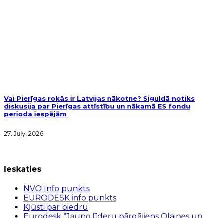
Vai Pierīgas rokās ir Latvijas nākotne? Siguldā notiks
diskusija par Pierīgas attīstību un nākamā ES fondu
perioda iespējām
27. July, 2026
Ieskaties
NVO Info punkts
EURODESK info punkts
Kļūsti par biedru
Eurodesk “Jauno līderu pārgājiens Olaines un