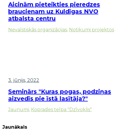
Aicinām pieteikties pieredzes
braucienam uz Kuldīgas NVO
atbalsta centru
Nevalstiskās organizācijas
,
Notikumi projektos
3. jūnijs, 2022
Seminārs "Kuras pogas, podziņas
aizvedīs pie īstā lasītāja?"
Jaunumi
,
Koprades telpa "Dzīvoklis"
Jaunākais