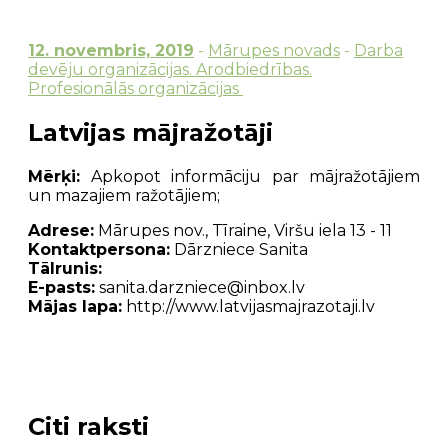
12. novembris, 2019
-
Mārupes novads
-
Darba
devēju organizācijas. Arodbiedrības.
Profesionālās organizācijas
Latvijas mājražotāji
Mērķi:
Apkopot informāciju par mājražotājiem
un mazajiem ražotājiem;
Adrese:
Mārupes nov., Tīraine, Viršu iela 13 - 11
Kontaktpersona:
Dārzniece Sanita
Tālrunis:
E-pasts:
sanita.darzniece@inbox.lv
Mājas lapa:
http://www.latvijasmajrazotaji.lv
Citi raksti