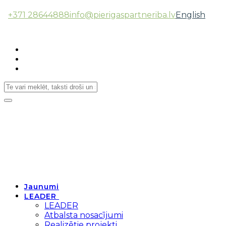
+371 28644888
info@pierigaspartneriba.lv
English
Follow Us:
Toggle
navigation
Jaunumi
LEADER
LEADER
Atbalsta nosacījumi
Realizētie projekti