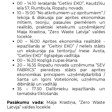
00 – 14.10 Ierašanās “Getliņi EKO”, Kaudzīšu
iela 57, Rumbula, Ropažu novads.
10 – 15.00 “No atkritumiem uz
apritumiem
” /
lekcija & diskusija par aprites ekonomikas
mītiem, teoriju, pasaules piemēriem un
realitāti, praktiski ieteikumi uzņēmējiem/
Maija Krastiņa, “Zero Waste Latvija” valdes
locekle.
00 – 16.00 Aprites ekonomika realitātē -
iepazīšanās ar “Geltiņi EKO” / neliels stāsts
un ekskursija pa teritoriju/ Inese Avota,
“Getliņi EKO” Ilgtspējas vadītāja.
00 – 16.20 Kopīgā zupas ēšana.
20 – 16.35 Ropažu novada uzņēmuma “SEV
FABRICS” pieredzes stāsts par aprites
ekonomikas principiem uzņēmējdarbībā /
Santa un Igors Voitešonoki, uzņēmuma
dibinātāji un vadītāji.
35 – 17.30 Dalībnieku iepazīšanās un
tematiska tīklošanās.
Pasākumu vada:
Maija Krastiņa, “Zero Waste
Latvija” valdes locekle