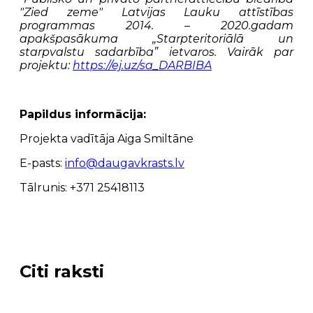
"Zied zeme" Latvijas Lauku attīstības
programmas 2014. – 2020.gadam
apakšpasākuma „Starpteritoriālā un
starpvalstu sadarbība” ietvaros.
Vairāk par
projektu:
https://ej.uz/sa_DARBIBA
Papildus informācija:
Projekta vadītāja Aiga Smiltāne
E-pasts:
info@daugavkrasts.lv
Tālrunis: +371 25418113
Citi raksti