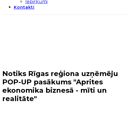
Iepirkumi
Kontakti
Notiks Rīgas reģiona uzņēmēju
POP-UP pasākums "Aprites
ekonomika biznesā - mīti un
realitāte"
Sākums
→
Jaunumi
→
Notiks Rīgas reģiona
uzņēmēju POP-UP pasākums "Aprites ekonomika
biznesā - mīti un realitāte"