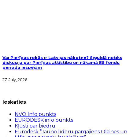
Vai Pierīgas rokās ir Latvijas nākotne? Siguldā notiks
diskusija par Pierīgas attīstību un nākamā ES fondu
perioda iespējām
27. July, 2026
Ieskaties
NVO Info punkts
EURODESK info punkts
Kļūsti par biedru
Eurodesk “Jauno līderu pārgājiens Olaines un