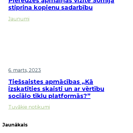
Pieredzes apmaiņas vizīte Somijā
stiprina kopienu sadarbību
Jaunumi
6. marts, 2023
Tiešsaistes apmācības „Kā
izskatīties skaisti un ar vērtību
sociālo tīklu platformās?”
Tuvākie notikumi
Jaunākais