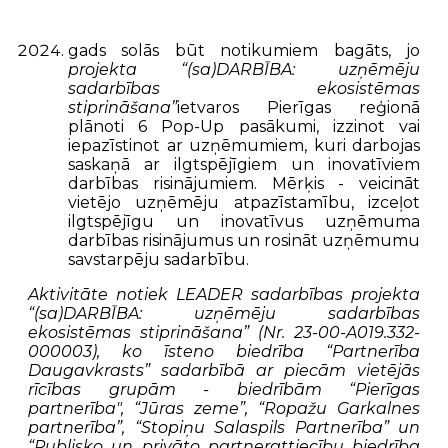
gads solās būt notikumiem bagāts, jo
projekta “(sa)DARBĪBA: uzņēmēju
sadarbības ekosistēmas
stiprināšana”
ietvaros Pierīgas reģionā
plānoti 6 Pop-Up pasākumi, izzinot vai
iepazīstinot ar uzņēmumiem, kuri darbojas
saskaņā ar ilgtspējīgiem un inovatīviem
darbības risinājumiem. Mērķis - veicināt
vietējo uzņēmēju atpazīstamību, izceļot
ilgtspējīgu un inovatīvus uzņēmuma
darbības risinājumus un rosināt uzņēmumu
savstarpēju sadarbību.
Aktivitāte notiek LEADER sadarbības projekta
“(sa)DARBĪBA: uzņēmēju sadarbības
ekosistēmas stiprināšana”
(Nr.
23-00-A019.332-
000003
), ko īsteno b
iedrība “Partnerība
Daugavkrasts” sadarbībā ar piecām vietējās
rīcības grupām - biedrībām “Pierīgas
partnerība", “Jūras zeme”, “Ropažu Garkalnes
partnerība”, “Stopiņu Salaspils Partnerība” un
“Publisko un privāto partnerattiecību biedrība