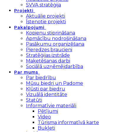
SVVA stratēģija
Projekti
Aktuālie projekti
Īstenotie projekti
Pakalpojumi
Kopienu stiprināšana
Apmācību nodrošināšana
Pasākumu organizēšana
Pieredzes braucieni
Stratēģijas izstrāde
Maketēšanas darbi
Sociālā uzņēmējdarbība
Par mums
Par biedrību
Mūsu biedri un Padome
Kļūsti par biedru
Vizuālā identitāte
Statūti
Informatīvie materiāli
Pētījumi
Video
Tūrisma informatīvā karte
Bukleti