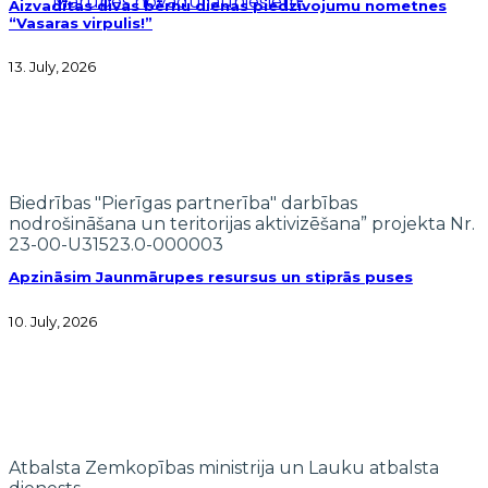
Mārupes novadu jauniešiem”
Aizvadītas divas bērnu dienas piedzīvojumu nometnes
“Vasaras virpulis!”
13. July, 2026
Biedrības "Pierīgas partnerība" darbības
nodrošināšana un teritorijas aktivizēšana” projekta Nr.
23-00-U31523.0-000003
Apzināsim Jaunmārupes resursus un stiprās puses
10. July, 2026
Atbalsta Zemkopības ministrija un Lauku atbalsta