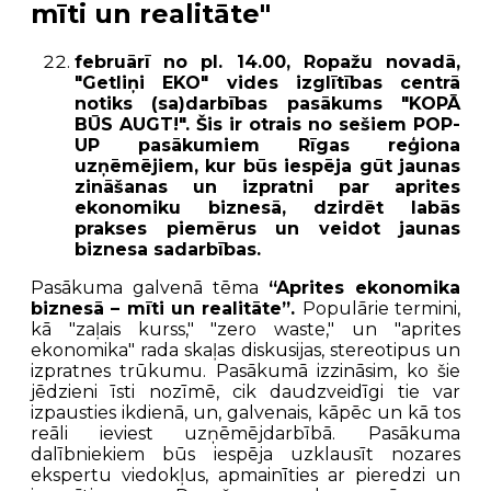
mīti un realitāte"
februārī no pl. 14.00, Ropažu novadā,
"Getliņi EKO" vides izglītības centrā
notiks (sa)darbības pasākums "KOPĀ
BŪS AUGT!". Šis ir otrais no sešiem POP-
UP pasākumiem Rīgas reģiona
uzņēmējiem, kur būs iespēja gūt jaunas
zināšanas un izpratni par aprites
ekonomiku biznesā, dzirdēt labās
prakses piemērus un veidot jaunas
biznesa sadarbības.
Pasākuma galvenā tēma
“Aprites ekonomika
biznesā – mīti un realitāte”.
Populārie termini,
kā "zaļais kurss," "zero waste," un "aprites
ekonomika" rada skaļas diskusijas, stereotipus un
izpratnes trūkumu. Pasākumā izzināsim, ko šie
jēdzieni īsti nozīmē, cik daudzveidīgi tie var
izpausties ikdienā, un, galvenais, kāpēc un kā tos
reāli ieviest uzņēmējdarbībā.
Pasākuma
dalībniekiem būs
iespēja uzklausīt nozares
ekspertu viedokļus, apmainīties ar pieredzi un