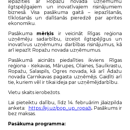
iepazīties ar Ropažu novada uzņēmumu
ilgtspējīgajiem un inovatīvajiem risinājumiem
biznesā. Visa pasākuma gaitā – iepazīšanās,
tīklošanās un dalīšanās pieredzē par aprites
ekonomiku.
Pasākuma
mērķis
ir veicināt Rīgas reģiona
uzņēmēju sadarbību, izceļot ilgtspējīgus un
inovatīvus uzņēmumu darbības risinājumus, kā
arī iepazīt Ropažu novada uzņēmumus.
Pasākumā aicināts piedalīties ikviens Rīgas
reģiona - Ķekavas, Mārupes, Olaines, Saulkrastu,
Ropažu, Salaspils, Ogres novada, kā arī Ādažu
novada Carnikavas pagasta uzņēmējs. Gaidīti arī
tie, kuriem vēl ir tikai ideja par uzņēmējdarbību.
Vietu skaits ierobežots.
Lai pieteiktu dalību, līdz 14. februārim jāaizpilda
anketa:
https://ej.uz/pop_up_ropaži
.
Pasākums ir
bez maksas.
Pasākuma programma: