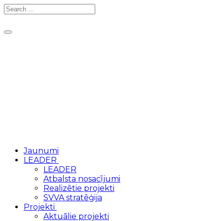
Toggle
navigation
Jaunumi
LEADER
LEADER
Atbalsta nosacījumi
Realizētie projekti
SVVA stratēģija
Projekti
Aktuālie projekti