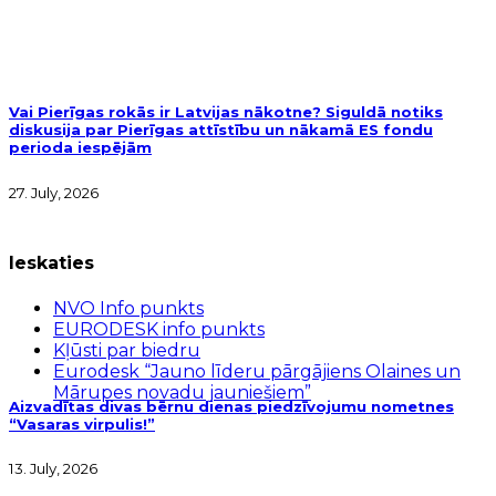
Vai Pierīgas rokās ir Latvijas nākotne? Siguldā notiks
diskusija par Pierīgas attīstību un nākamā ES fondu
perioda iespējām
27. July, 2026
Ieskaties
NVO Info punkts
EURODESK info punkts
Kļūsti par biedru
Eurodesk “Jauno līderu pārgājiens Olaines un
Mārupes novadu jauniešiem”
Aizvadītas divas bērnu dienas piedzīvojumu nometnes
“Vasaras virpulis!”
13. July, 2026