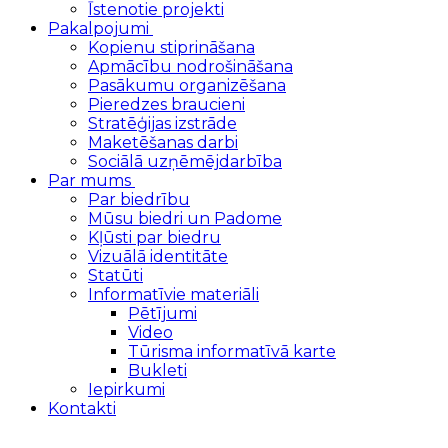
Īstenotie projekti
Pakalpojumi
Kopienu stiprināšana
Apmācību nodrošināšana
Pasākumu organizēšana
Pieredzes braucieni
Stratēģijas izstrāde
Maketēšanas darbi
Sociālā uzņēmējdarbība
Par mums
Par biedrību
Mūsu biedri un Padome
Kļūsti par biedru
Vizuālā identitāte
Statūti
Informatīvie materiāli
Pētījumi
Video
Tūrisma informatīvā karte
Bukleti
Iepirkumi
Kontakti