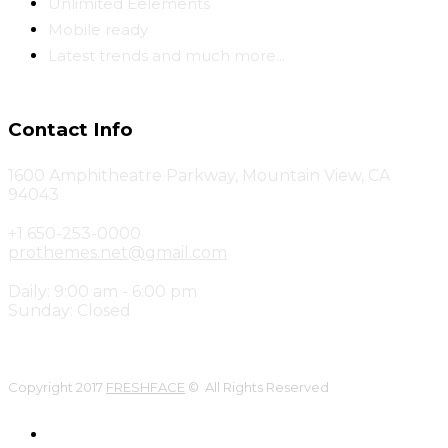
Unlimited Eelements
Mobile ready
Latest trends and much more...
Contact Info
1600 Amphitheatre Parkway, Mountain View, CA
94043
+1 650-253-0000
prothemes.net@gmail.com
Daily: 9:00 am - 6:00 pm
Sunday: Closed
Copyright 2017
FRESHFACE
© All Rights Reserved