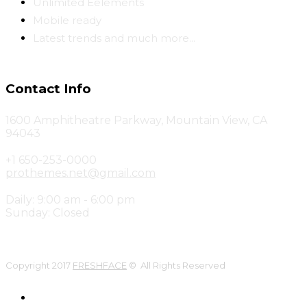
Unlimited Eelements
Mobile ready
Latest trends and much more...
Contact Info
1600 Amphitheatre Parkway, Mountain View, CA
94043
+1 650-253-0000
prothemes.net@gmail.com
Daily: 9:00 am - 6:00 pm
Sunday: Closed
Copyright 2017
FRESHFACE
© All Rights Reserved