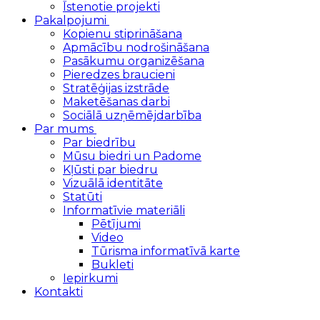
Īstenotie projekti
Pakalpojumi
Kopienu stiprināšana
Apmācību nodrošināšana
Pasākumu organizēšana
Pieredzes braucieni
Stratēģijas izstrāde
Maketēšanas darbi
Sociālā uzņēmējdarbība
Par mums
Par biedrību
Mūsu biedri un Padome
Kļūsti par biedru
Vizuālā identitāte
Statūti
Informatīvie materiāli
Pētījumi
Video
Tūrisma informatīvā karte
Bukleti
Iepirkumi
Kontakti