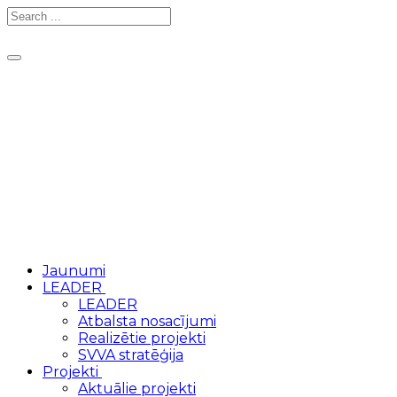
Toggle
navigation
Jaunumi
LEADER
LEADER
Atbalsta nosacījumi
Realizētie projekti
SVVA stratēģija
Projekti
Aktuālie projekti