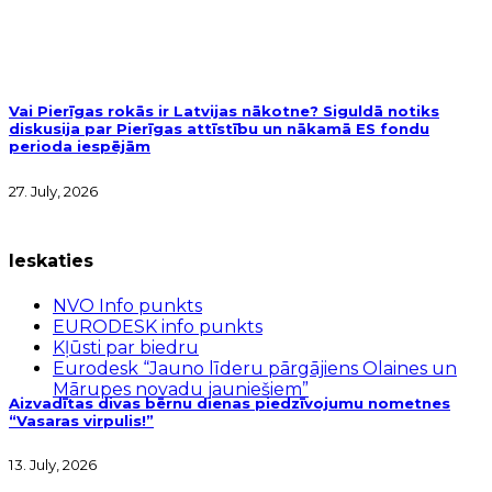
Vai Pierīgas rokās ir Latvijas nākotne? Siguldā notiks
diskusija par Pierīgas attīstību un nākamā ES fondu
perioda iespējām
27. July, 2026
Ieskaties
NVO Info punkts
EURODESK info punkts
Kļūsti par biedru
Eurodesk “Jauno līderu pārgājiens Olaines un
Mārupes novadu jauniešiem”
Aizvadītas divas bērnu dienas piedzīvojumu nometnes
“Vasaras virpulis!”
13. July, 2026