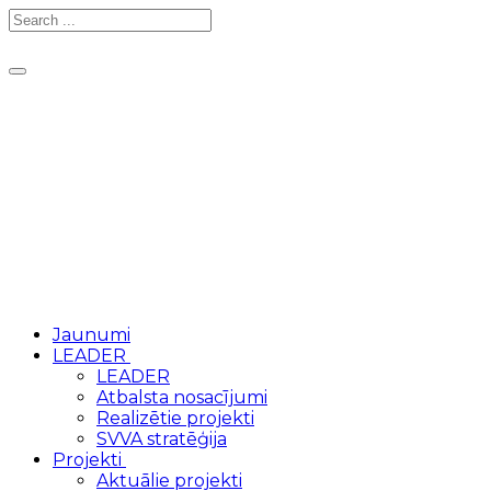
Toggle
navigation
Jaunumi
LEADER
LEADER
Atbalsta nosacījumi
Realizētie projekti
SVVA stratēģija
Projekti
Aktuālie projekti