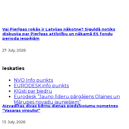
Vai Pierīgas rokās ir Latvijas nākotne? Siguldā notiks
diskusija par Pierīgas attīstību un nākamā ES fondu
perioda iespējām
27. July, 2026
Ieskaties
NVO Info punkts
EURODESK info punkts
Kļūsti par biedru
Eurodesk “Jauno līderu pārgājiens Olaines un
Mārupes novadu jauniešiem”
Aizvadītas divas bērnu dienas piedzīvojumu nometnes
“Vasaras virpulis!”
13. July, 2026