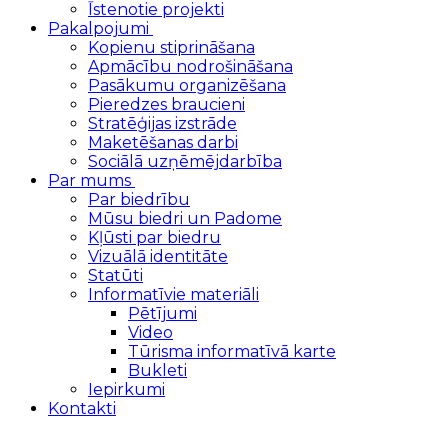
Īstenotie projekti
Pakalpojumi
Kopienu stiprināšana
Apmācību nodrošināšana
Pasākumu organizēšana
Pieredzes braucieni
Stratēģijas izstrāde
Maketēšanas darbi
Sociālā uzņēmējdarbība
Par mums
Par biedrību
Mūsu biedri un Padome
Kļūsti par biedru
Vizuālā identitāte
Statūti
Informatīvie materiāli
Pētījumi
Video
Tūrisma informatīvā karte
Bukleti
Iepirkumi
Kontakti