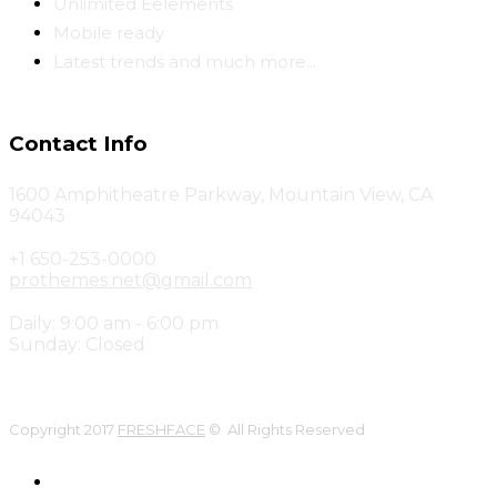
Unlimited Eelements
Mobile ready
Latest trends and much more...
Contact Info
1600 Amphitheatre Parkway, Mountain View, CA
94043
+1 650-253-0000
prothemes.net@gmail.com
Daily: 9:00 am - 6:00 pm
Sunday: Closed
Copyright 2017
FRESHFACE
© All Rights Reserved