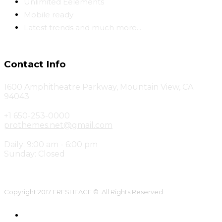
Unlimited Eelements
Mobile ready
Latest trends and much more...
Contact Info
1600 Amphitheatre Parkway, Mountain View, CA
94043
+1 650-253-0000
prothemes.net@gmail.com
Daily: 9:00 am - 6:00 pm
Sunday: Closed
Copyright 2017
FRESHFACE
© All Rights Reserved