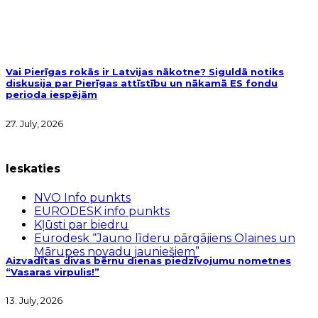
Vai Pierīgas rokās ir Latvijas nākotne? Siguldā notiks
diskusija par Pierīgas attīstību un nākamā ES fondu
perioda iespējām
27. July, 2026
Ieskaties
NVO Info punkts
EURODESK info punkts
Kļūsti par biedru
Eurodesk “Jauno līderu pārgājiens Olaines un
Mārupes novadu jauniešiem”
Aizvadītas divas bērnu dienas piedzīvojumu nometnes
“Vasaras virpulis!”
13. July, 2026