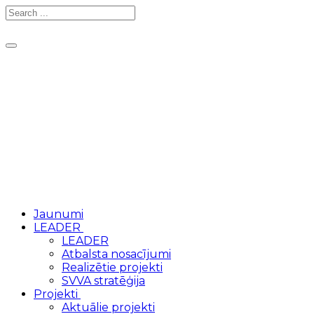
Toggle
navigation
Jaunumi
LEADER
LEADER
Atbalsta nosacījumi
Realizētie projekti
SVVA stratēģija
Projekti
Aktuālie projekti