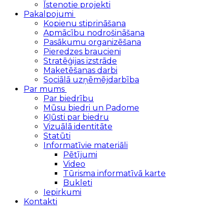
Īstenotie projekti
Pakalpojumi
Kopienu stiprināšana
Apmācību nodrošināšana
Pasākumu organizēšana
Pieredzes braucieni
Stratēģijas izstrāde
Maketēšanas darbi
Sociālā uzņēmējdarbība
Par mums
Par biedrību
Mūsu biedri un Padome
Kļūsti par biedru
Vizuālā identitāte
Statūti
Informatīvie materiāli
Pētījumi
Video
Tūrisma informatīvā karte
Bukleti
Iepirkumi
Kontakti