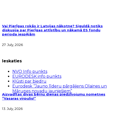
Vai Pierīgas rokās ir Latvijas nākotne? Siguldā notiks
diskusija par Pierīgas attīstību un nākamā ES fondu
perioda iespējām
27. July, 2026
Ieskaties
NVO Info punkts
EURODESK info punkts
Kļūsti par biedru
Eurodesk “Jauno līderu pārgājiens Olaines un
Mārupes novadu jauniešiem”
Aizvadītas divas bērnu dienas piedzīvojumu nometnes
“Vasaras virpulis!”
13. July, 2026