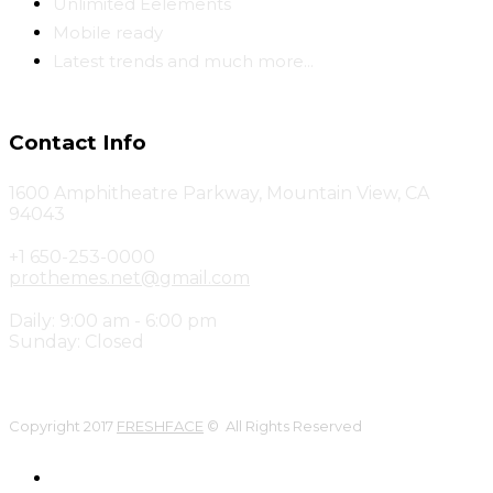
Unlimited Eelements
Mobile ready
Latest trends and much more...
Contact Info
1600 Amphitheatre Parkway, Mountain View, CA
94043
+1 650-253-0000
prothemes.net@gmail.com
Daily: 9:00 am - 6:00 pm
Sunday: Closed
Copyright 2017
FRESHFACE
© All Rights Reserved