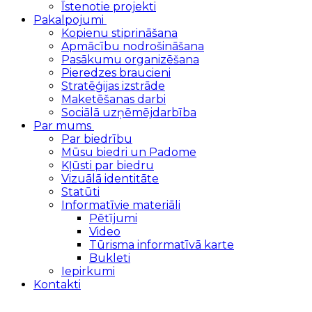
Īstenotie projekti
Pakalpojumi
Kopienu stiprināšana
Apmācību nodrošināšana
Pasākumu organizēšana
Pieredzes braucieni
Stratēģijas izstrāde
Maketēšanas darbi
Sociālā uzņēmējdarbība
Par mums
Par biedrību
Mūsu biedri un Padome
Kļūsti par biedru
Vizuālā identitāte
Statūti
Informatīvie materiāli
Pētījumi
Video
Tūrisma informatīvā karte
Bukleti
Iepirkumi
Kontakti