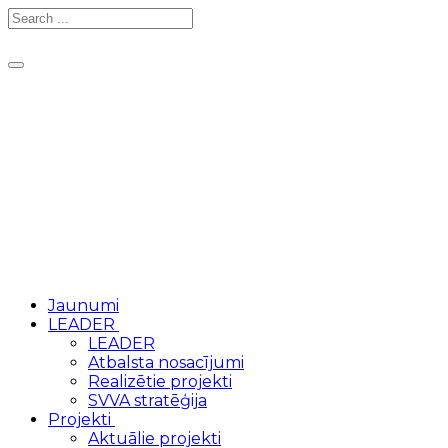
Toggle
navigation
Jaunumi
LEADER
LEADER
Atbalsta nosacījumi
Realizētie projekti
SVVA stratēģija
Projekti
Aktuālie projekti