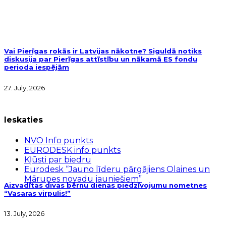
Vai Pierīgas rokās ir Latvijas nākotne? Siguldā notiks
diskusija par Pierīgas attīstību un nākamā ES fondu
perioda iespējām
27. July, 2026
Ieskaties
NVO Info punkts
EURODESK info punkts
Kļūsti par biedru
Eurodesk “Jauno līderu pārgājiens Olaines un
Mārupes novadu jauniešiem”
Aizvadītas divas bērnu dienas piedzīvojumu nometnes
“Vasaras virpulis!”
13. July, 2026