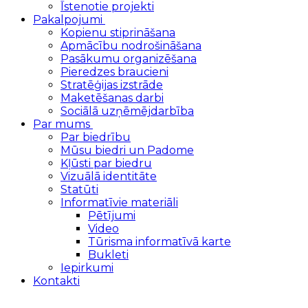
Īstenotie projekti
Pakalpojumi
Kopienu stiprināšana
Apmācību nodrošināšana
Pasākumu organizēšana
Pieredzes braucieni
Stratēģijas izstrāde
Maketēšanas darbi
Sociālā uzņēmējdarbība
Par mums
Par biedrību
Mūsu biedri un Padome
Kļūsti par biedru
Vizuālā identitāte
Statūti
Informatīvie materiāli
Pētījumi
Video
Tūrisma informatīvā karte
Bukleti
Iepirkumi
Kontakti