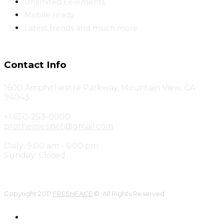
Unlimited Eelements
Mobile ready
Latest trends and much more...
Contact Info
1600 Amphitheatre Parkway, Mountain View, CA
94043
+1 650-253-0000
prothemes.net@gmail.com
Daily: 9:00 am - 6:00 pm
Sunday: Closed
Copyright 2017
FRESHFACE
© All Rights Reserved