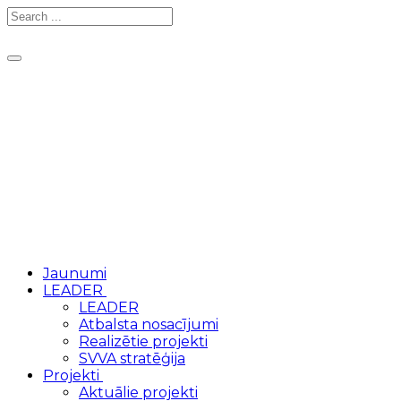
Toggle
navigation
Jaunumi
LEADER
LEADER
Atbalsta nosacījumi
Realizētie projekti
SVVA stratēģija
Projekti
Aktuālie projekti