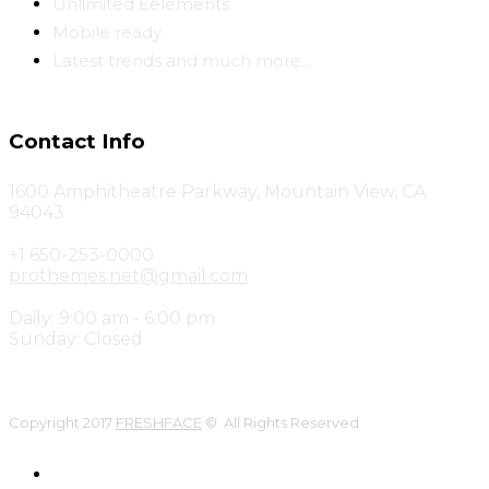
Unlimited Eelements
Mobile ready
Latest trends and much more...
Contact Info
1600 Amphitheatre Parkway, Mountain View, CA
94043
+1 650-253-0000
prothemes.net@gmail.com
Daily: 9:00 am - 6:00 pm
Sunday: Closed
Copyright 2017
FRESHFACE
© All Rights Reserved