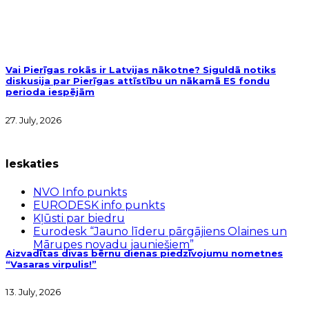
Vai Pierīgas rokās ir Latvijas nākotne? Siguldā notiks
diskusija par Pierīgas attīstību un nākamā ES fondu
perioda iespējām
27. July, 2026
Ieskaties
NVO Info punkts
EURODESK info punkts
Kļūsti par biedru
Eurodesk “Jauno līderu pārgājiens Olaines un
Mārupes novadu jauniešiem”
Aizvadītas divas bērnu dienas piedzīvojumu nometnes
“Vasaras virpulis!”
13. July, 2026