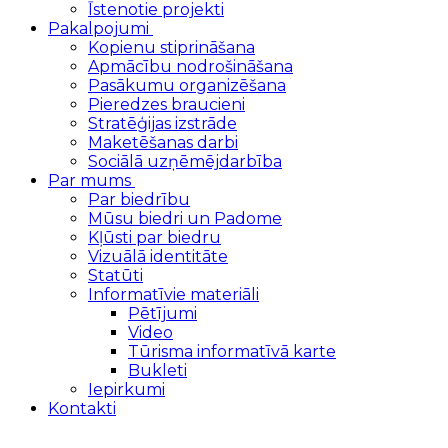
Īstenotie projekti
Pakalpojumi
Kopienu stiprināšana
Apmācību nodrošināšana
Pasākumu organizēšana
Pieredzes braucieni
Stratēģijas izstrāde
Maketēšanas darbi
Sociālā uzņēmējdarbība
Par mums
Par biedrību
Mūsu biedri un Padome
Kļūsti par biedru
Vizuālā identitāte
Statūti
Informatīvie materiāli
Pētījumi
Video
Tūrisma informatīvā karte
Bukleti
Iepirkumi
Kontakti