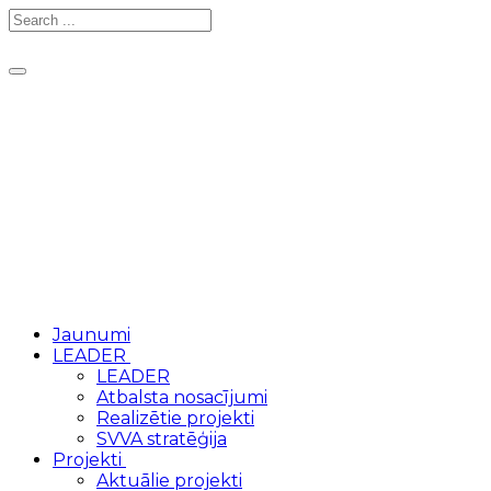
Toggle
navigation
Jaunumi
LEADER
LEADER
Atbalsta nosacījumi
Realizētie projekti
SVVA stratēģija
Projekti
Aktuālie projekti