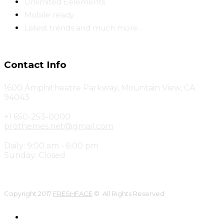
Unlimited Eelements
Mobile ready
Latest trends and much more...
Contact Info
1600 Amphitheatre Parkway, Mountain View, CA
94043
+1 650-253-0000
prothemes.net@gmail.com
Daily: 9:00 am - 6:00 pm
Sunday: Closed
Copyright 2017
FRESHFACE
© All Rights Reserved