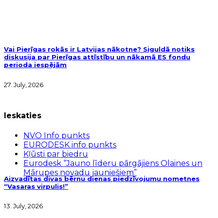
Vai Pierīgas rokās ir Latvijas nākotne? Siguldā notiks
diskusija par Pierīgas attīstību un nākamā ES fondu
perioda iespējām
27. July, 2026
Ieskaties
NVO Info punkts
EURODESK info punkts
Kļūsti par biedru
Eurodesk “Jauno līderu pārgājiens Olaines un
Mārupes novadu jauniešiem”
Aizvadītas divas bērnu dienas piedzīvojumu nometnes
“Vasaras virpulis!”
13. July, 2026