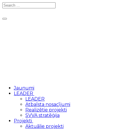
Toggle
navigation
Jaunumi
LEADER
LEADER
Atbalsta nosacījumi
Realizētie projekti
SVVA stratēģija
Projekti
Aktuālie projekti