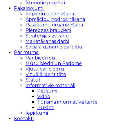
Īstenotie projekti
Pakalpojumi
Kopienu stiprināšana
Apmācību nodrošināšana
Pasākumu organizēšana
Pieredzes braucieni
Stratēģijas izstrāde
Maketēšanas darbi
Sociālā uzņēmējdarbība
Par mums
Par biedrību
Mūsu biedri un Padome
Kļūsti par biedru
Vizuālā identitāte
Statūti
Informatīvie materiāli
Pētījumi
Video
Tūrisma informatīvā karte
Bukleti
Iepirkumi
Kontakti